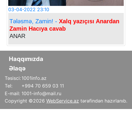
03-04-2022 23:10
Tələsmə, Zamin! -
Xalq yazıçısı Anardan
Zamin Hacıya cavab
ANAR
Haqqımızda
Əlaqə
Təsisci:
1001info.az
Tel:
+994 70 659 03 11
E-mail:
1001-info@mail.ru
Copyright ©
2026
WebService.az
tərəfindən hazırlanıb.