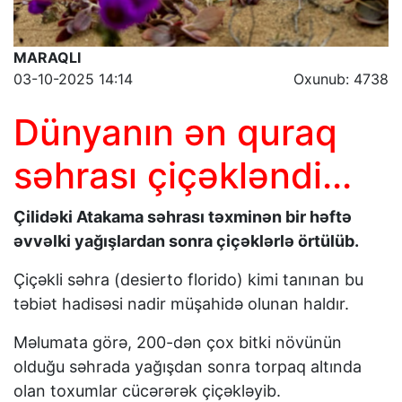
MARAQLI
03-10-2025 14:14
Oxunub: 4738
Dünyanın ən quraq
səhrası çiçəkləndi...
Çilidəki Atakama səhrası təxminən bir həftə
əvvəlki yağışlardan sonra çiçəklərlə örtülüb.
Çiçəkli səhra (desierto florido) kimi tanınan bu
təbiət hadisəsi nadir müşahidə olunan haldır.
Məlumata görə, 200-dən çox bitki növünün
olduğu səhrada yağışdan sonra torpaq altında
olan toxumlar cücərərək çiçəkləyib.