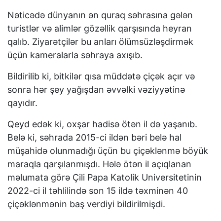
Nəticədə dünyanın ən quraq səhrasına gələn
turistlər və alimlər gözəllik qarşısında heyran
qalıb. Ziyarətçilər bu anları ölümsüzləşdirmək
üçün kameralarla səhraya axışıb.
Bildirilib ki, bitkilər qısa müddətə çiçək açır və
sonra hər şey yağışdan əvvəlki vəziyyətinə
qayıdır.
Qeyd edək ki, oxşar hadisə ötən il də yaşanıb.
Belə ki, səhrada 2015-ci ildən bəri belə hal
müşahidə olunmadığı üçün bu çiçəklənmə böyük
maraqla qarşılanmışdı. Hələ ötən il açıqlanan
məlumata görə Çili Papa Katolik Universitetinin
2022-ci il təhlilində son 15 ildə təxminən 40
çiçəklənmənin baş verdiyi bildirilmişdi.