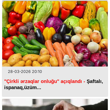
28-03-2026 20:10
"Çirkli ərzaqlar onluğu" açıqlandı -
Şaftalı,
ispanaq,üzüm...