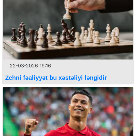
22-03-2026 19:16
Zehni fəaliyyət bu xəstəliyi ləngidir