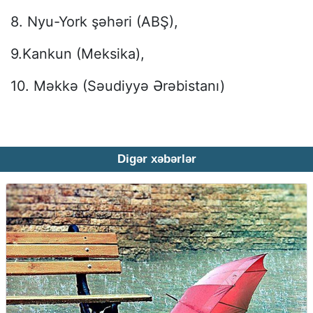
8. Nyu-York şəhəri (ABŞ),
9.Kankun (Meksika),
10. Məkkə (Səudiyyə Ərəbistanı)
Digər xəbərlər