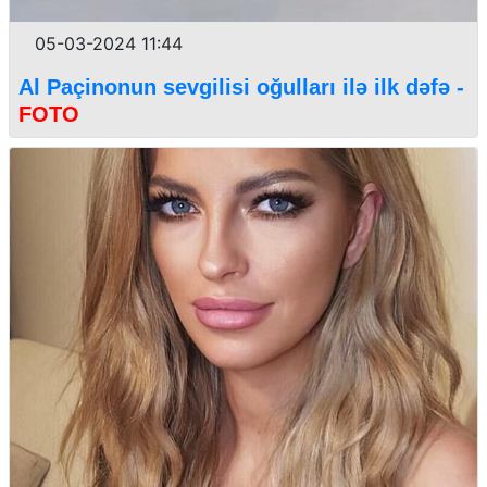
05-03-2024 11:44
Al Paçinonun sevgilisi oğulları ilə ilk dəfə -
FOTO