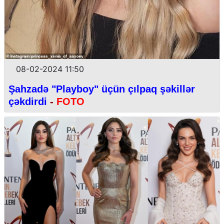
08-02-2024 11:50
Şahzadə "Playboy" üçün çılpaq şəkillər
çəkdirdi
-
FOTO