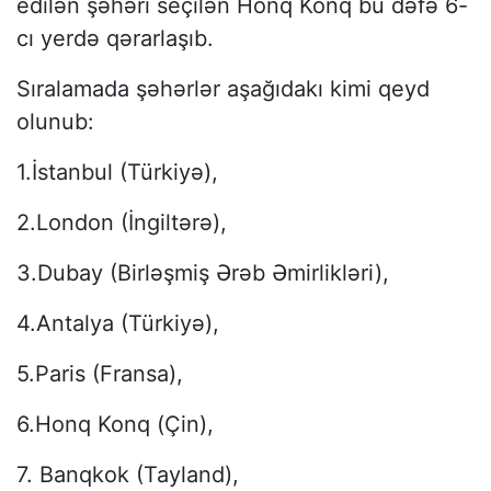
edilən şəhəri seçilən Honq Konq bu dəfə 6-
cı yerdə qərarlaşıb.
Sıralamada şəhərlər aşağıdakı kimi qeyd
olunub:
1.İstanbul (Türkiyə),
2.London (İngiltərə),
3.Dubay (Birləşmiş Ərəb Əmirlikləri),
4.Antalya (Türkiyə),
5.Paris (Fransa),
6.Honq Konq (Çin),
7. Banqkok (Tayland),