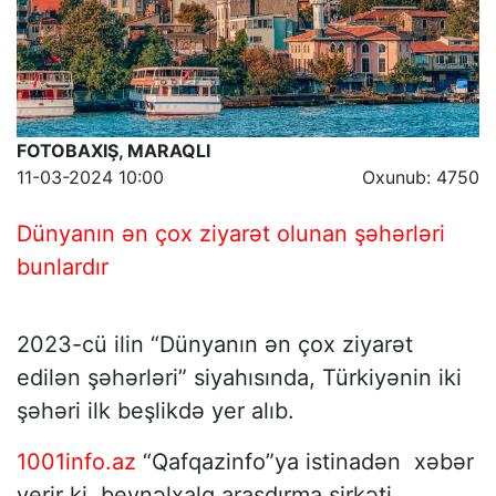
FOTOBAXIŞ, MARAQLI
11-03-2024 10:00
Oxunub: 4750
Dünyanın ən çox ziyarət olunan şəhərləri
bunlardır
2023-cü ilin “Dünyanın ən çox ziyarət
edilən şəhərləri” siyahısında, Türkiyənin iki
şəhəri ilk beşlikdə yer alıb.
1001info.az
“Qafqazinfo”ya istinadən xəbər
verir ki, beynəlxalq araşdırma şirkəti