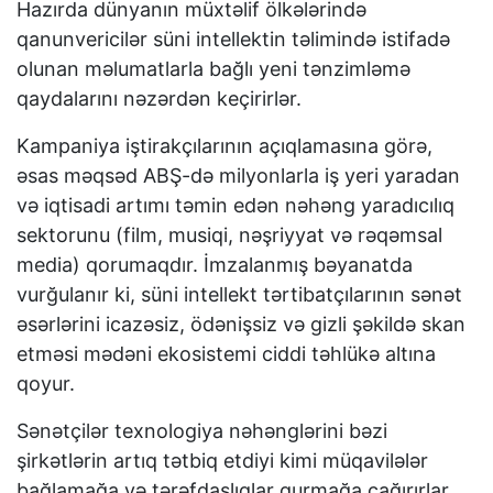
Hazırda dünyanın müxtəlif ölkələrində
qanunvericilər süni intellektin təlimində istifadə
olunan məlumatlarla bağlı yeni tənzimləmə
qaydalarını nəzərdən keçirirlər.
Kampaniya iştirakçılarının açıqlamasına görə,
əsas məqsəd ABŞ-də milyonlarla iş yeri yaradan
və iqtisadi artımı təmin edən nəhəng yaradıcılıq
sektorunu (film, musiqi, nəşriyyat və rəqəmsal
media) qorumaqdır. İmzalanmış bəyanatda
vurğulanır ki, süni intellekt tərtibatçılarının sənət
əsərlərini icazəsiz, ödənişsiz və gizli şəkildə skan
etməsi mədəni ekosistemi ciddi təhlükə altına
qoyur.
Sənətçilər texnologiya nəhənglərini bəzi
şirkətlərin artıq tətbiq etdiyi kimi müqavilələr
bağlamağa və tərəfdaşlıqlar qurmağa çağırırlar.