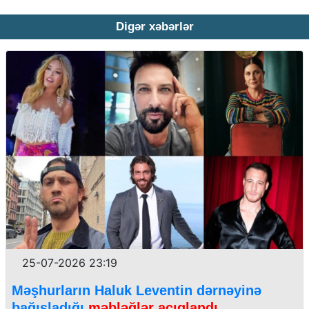
Digər xəbərlər
25-07-2026 23:19
Məşhurların Haluk Leventin dərnəyinə
bağışladığı
məbləğlər açıqlandı