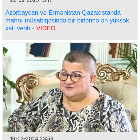
Azərbaycan və Ermənistan Qazaxıstanda
mahnı müsabiqəsində bir-birlərinə ən yüksək
xalı verib -
VİDEO
16-03-2024 23:59