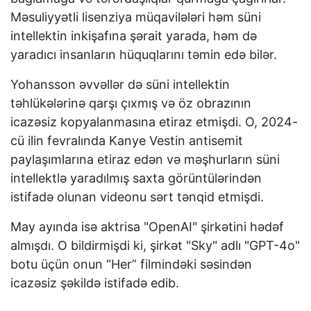
Məsuliyyətli lisenziya müqavilələri həm süni
intellektin inkişafına şərait yarada, həm də
yaradıcı insanların hüquqlarını təmin edə bilər.
Yohansson əvvəllər də süni intellektin
təhlükələrinə qarşı çıxmış və öz obrazının
icazəsiz kopyalanmasına etiraz etmişdi. O, 2024-
cü ilin fevralında Kanye Vestin antisemit
paylaşımlarına etiraz edən və məşhurların süni
intellektlə yaradılmış saxta görüntülərindən
istifadə olunan videonu sərt tənqid etmişdi.
May ayında isə aktrisa "OpenAI" şirkətini hədəf
almışdı. O bildirmişdi ki, şirkət "Sky" adlı "GPT-4o"
botu üçün onun “Her” filmindəki səsindən
icazəsiz şəkildə istifadə edib.