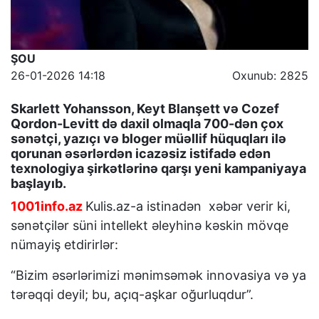
ŞOU
26-01-2026 14:18
Oxunub: 2825
Skarlett Yohansson, Keyt Blanşett və Cozef
Qordon-Levitt də daxil olmaqla 700-dən çox
sənətçi, yazıçı və bloger müəllif hüquqları ilə
qorunan əsərlərdən icazəsiz istifadə edən
texnologiya şirkətlərinə qarşı yeni kampaniyaya
başlayıb.
1001info.az
Kulis.az-a istinadən xəbər verir ki,
sənətçilər süni intellekt əleyhinə kəskin mövqe
nümayiş etdirirlər:
“Bizim əsərlərimizi mənimsəmək innovasiya və ya
tərəqqi deyil; bu, açıq-aşkar oğurluqdur”.