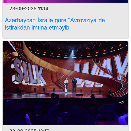
23-09-2025 11:14
Azərbaycan İsrailə görə "Avroviziya"da
iştirakdan imtina etməyib
22-09-2025 13:17