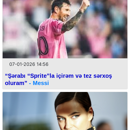
07-01-2026 14:56
“Şərabı “Sprite”la içirəm və tez sərxoş
oluram”
- Messi