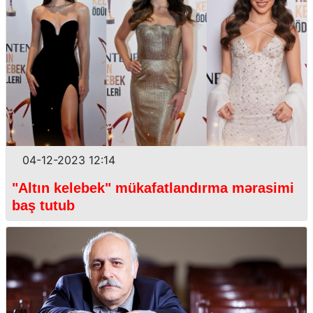
04-12-2023 12:14
"Altın kelebek" mükafatlandırma mərasimi
baş tutub