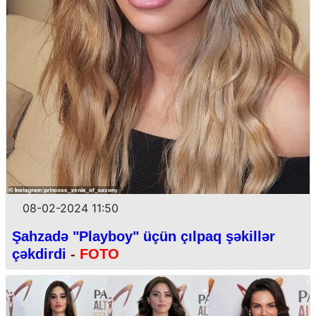
08-02-2024 11:50
Şahzadə "Playboy" üçün çılpaq şəkillər
çəkdirdi
-
FOTO