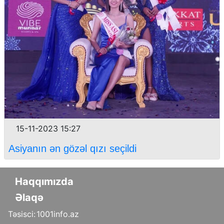
15-11-2023 15:27
Asiyanın ən gözəl qızı seçildi
Haqqımızda
Əlaqə
Təsisci:
1001info.az