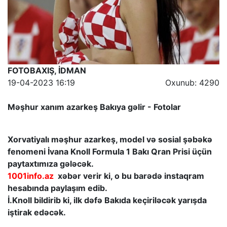
FOTOBAXIŞ, İDMAN
19-04-2023 16:19
Oxunub: 4290
Məşhur xanım azarkeş Bakıya gəlir - Fotolar
Xorvatiyalı məşhur azarkeş, model və sosial şəbəkə
fenomeni İvana Knoll Formula 1 Bakı Qran Prisi üçün
paytaxtımıza gələcək.
1001info.az
xəbər verir ki, o bu barədə instaqram
hesabında paylaşım edib.
İ.Knoll bildirib ki, ilk dəfə Bakıda keçiriləcək yarışda
iştirak edəcək.