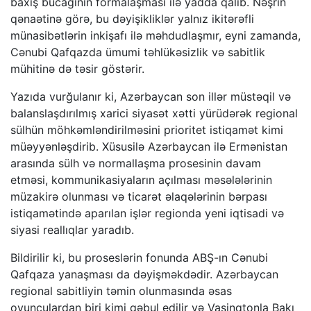
baxış bucağının formalaşması ilə yadda qalıb. Nəşrin
qənaətinə görə, bu dəyişikliklər yalnız ikitərəfli
münasibətlərin inkişafı ilə məhdudlaşmır, eyni zamanda,
Cənubi Qafqazda ümumi təhlükəsizlik və sabitlik
mühitinə də təsir göstərir.
Yazıda vurğulanır ki, Azərbaycan son illər müstəqil və
balanslaşdırılmış xarici siyasət xətti yürüdərək regional
sülhün möhkəmləndirilməsini prioritet istiqamət kimi
müəyyənləşdirib. Xüsusilə Azərbaycan ilə Ermənistan
arasında sülh və normallaşma prosesinin davam
etməsi, kommunikasiyaların açılması məsələlərinin
müzakirə olunması və ticarət əlaqələrinin bərpası
istiqamətində aparılan işlər regionda yeni iqtisadi və
siyasi reallıqlar yaradıb.
Bildirilir ki, bu proseslərin fonunda ABŞ-ın Cənubi
Qafqaza yanaşması da dəyişməkdədir. Azərbaycan
regional sabitliyin təmin olunmasında əsas
oyunçulardan biri kimi qəbul edilir və Vaşinqtonla Bakı