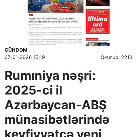
GÜNDƏM
07-01-2026 15:19
Oxunub: 2213
Rumıniya nəşri:
2025-ci il
Azərbaycan-ABŞ
münasibətlərində
keyfiyyətcə yeni