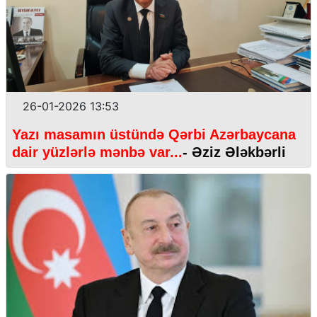
26-01-2026 13:53
Yazı masamın üstündə Qərbi Azərbaycana
dair yüzlərlə mənbə var...
- Əziz Ələkbərli