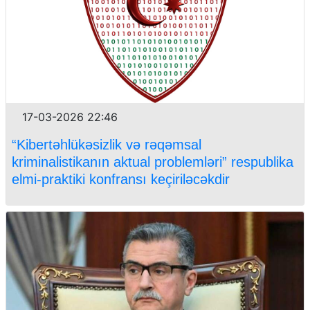
17-03-2026 22:46
“Kibertəhlükəsizlik və rəqəmsal
kriminalistikanın aktual problemləri” respublika
elmi-praktiki konfransı keçiriləcəkdir