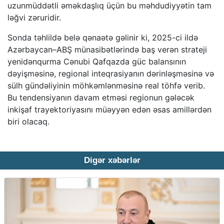
uzunmüddətli əməkdaşlıq üçün bu məhdudiyyətin tam
ləğvi zəruridir.
Sonda təhlildə belə qənaətə gəlinir ki, 2025-ci ildə
Azərbaycan–ABŞ münasibətlərində baş verən strateji
yenidənqurma Cənubi Qafqazda güc balansının
dəyişməsinə, regional inteqrasiyanın dərinləşməsinə və
sülh gündəliyinin möhkəmlənməsinə real töhfə verib.
Bu tendensiyanın davam etməsi regionun gələcək
inkişaf trayektoriyasını müəyyən edən əsas amillərdən
biri olacaq.
Digər xəbərlər