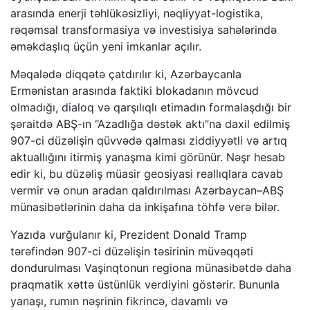
arasında enerji təhlükəsizliyi, nəqliyyat-logistika,
rəqəmsal transformasiya və investisiya sahələrində
əməkdaşlıq üçün yeni imkanlar açılır.
Məqalədə diqqətə çatdırılır ki, Azərbaycanla
Ermənistan arasında faktiki blokadanın mövcud
olmadığı, dialoq və qarşılıqlı etimadın formalaşdığı bir
şəraitdə ABŞ-ın “Azadlığa dəstək aktı”na daxil edilmiş
907-ci düzəlişin qüvvədə qalması ziddiyyətli və artıq
aktuallığını itirmiş yanaşma kimi görünür. Nəşr hesab
edir ki, bu düzəliş müasir geosiyasi reallıqlara cavab
vermir və onun aradan qaldırılması Azərbaycan–ABŞ
münasibətlərinin daha da inkişafına töhfə verə bilər.
Yazıda vurğulanır ki, Prezident Donald Tramp
tərəfindən 907-ci düzəlişin təsirinin müvəqqəti
dondurulması Vaşinqtonun regiona münasibətdə daha
praqmatik xəttə üstünlük verdiyini göstərir. Bununla
yanaşı, rumın nəşrinin fikrincə, davamlı və