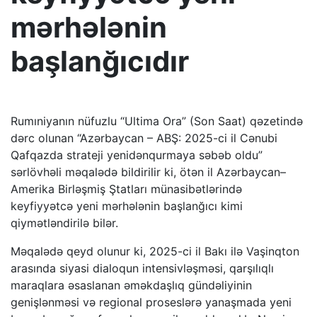
mərhələnin
başlanğıcıdır
Rumıniyanın nüfuzlu “Ultima Ora” (Son Saat) qəzetində
dərc olunan “Azərbaycan – ABŞ: 2025-ci il Cənubi
Qafqazda strateji yenidənqurmaya səbəb oldu”
sərlövhəli məqalədə bildirilir ki, ötən il Azərbaycan–
Amerika Birləşmiş Ştatları münasibətlərində
keyfiyyətcə yeni mərhələnin başlanğıcı kimi
qiymətləndirilə bilər.
Məqalədə qeyd olunur ki, 2025-ci il Bakı ilə Vaşinqton
arasında siyasi dialoqun intensivləşməsi, qarşılıqlı
maraqlara əsaslanan əməkdaşlıq gündəliyinin
genişlənməsi və regional proseslərə yanaşmada yeni