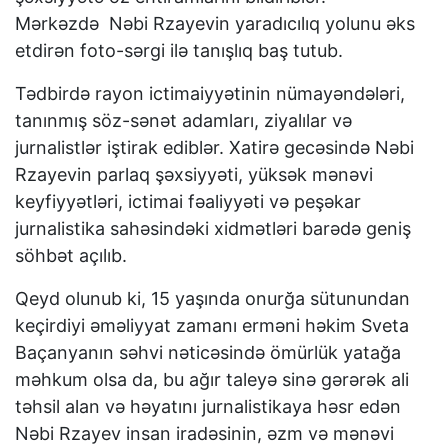
Mərkəzdə Nəbi Rzayevin yaradıcılıq yolunu əks
etdirən foto-sərgi ilə tanışlıq baş tutub.
Tədbirdə rayon ictimaiyyətinin nümayəndələri,
tanınmış söz-sənət adamları, ziyalılar və
jurnalistlər iştirak ediblər. Xatirə gecəsində Nəbi
Rzayevin parlaq şəxsiyyəti, yüksək mənəvi
keyfiyyətləri, ictimai fəaliyyəti və peşəkar
jurnalistika sahəsindəki xidmətləri barədə geniş
söhbət açılıb.
Qeyd olunub ki, 15 yaşında onurğa sütunundan
keçirdiyi əməliyyat zamanı erməni həkim Sveta
Baçanyanın səhvi nəticəsində ömürlük yatağa
məhkum olsa da, bu ağır taleyə sinə gərərək ali
təhsil alan və həyatını jurnalistikaya həsr edən
Nəbi Rzayev insan iradəsinin, əzm və mənəvi