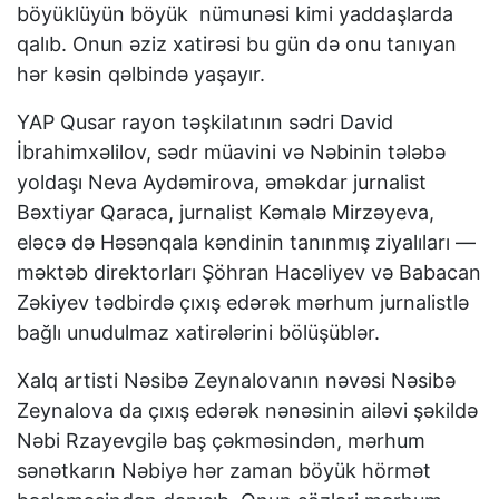
böyüklüyün böyük nümunəsi kimi yaddaşlarda
qalıb. Onun əziz xatirəsi bu gün də onu tanıyan
hər kəsin qəlbində yaşayır.
YAP Qusar rayon təşkilatının sədri David
İbrahimxəlilov, sədr müavini və Nəbinin tələbə
yoldaşı Neva Aydəmirova, əməkdar jurnalist
Bəxtiyar Qaraca, jurnalist Kəmalə Mirzəyeva,
eləcə də Həsənqala kəndinin tanınmış ziyalıları —
məktəb direktorları Şöhran Hacəliyev və Babacan
Zəkiyev tədbirdə çıxış edərək mərhum jurnalistlə
bağlı unudulmaz xatirələrini bölüşüblər.
Xalq artisti Nəsibə Zeynalovanın nəvəsi Nəsibə
Zeynalova da çıxış edərək nənəsinin ailəvi şəkildə
Nəbi Rzayevgilə baş çəkməsindən, mərhum
sənətkarın Nəbiyə hər zaman böyük hörmət