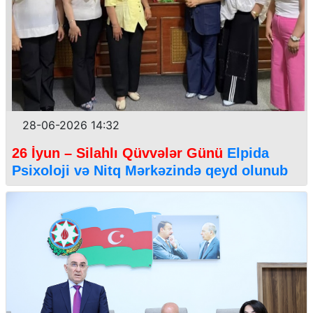
28-06-2026 14:32
26 İyun – Silahlı Qüvvələr Günü
Elpida
Psixoloji və Nitq Mərkəzində qeyd olunub