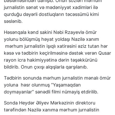
bəsləməsindən danışıb. Onun sözləri mərhum
jurnalistin sənət və mədəniyyət xadimləri ilə
qurduğu dəyərli dostluqların təcəssümü kimi
səslənib.
Həsənqala kənd sakini Nəbi Rzayevlə ömür
yolunu bölüşmüş həyat yoldaşı Nazilə xanım
mərhum jurnalistin işıqlı xatirəsini əziz tutan hər
kəsə və tədbirin keçirilməsinə dəstək verən Qusar
rayon icra hakimiyyətinə dərin təşəkkürünü
bildirib. Onun çıxışı alqışlarla qarşılanıb.
Tədbirin sonunda mərhum jurnalistin mənalı ömür
yoluna həsr olunmuş “Yaşamaqdan
doymayanlar” sənədli filmi nümayiş etdirilib.
Sonda Heydər Əliyev Mərkəzinin direktoru
tərəfindən Nazilə xanıma mərhum jurnalistin