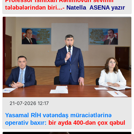
tələbələrindən biri...-
Natella ASENA yazır
21-07-2026 12:17
Yasamal RİH vətəndaş müraciətlərinə
operativ baxır:
bir ayda 400-dən çox qəbul