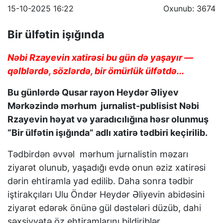
15-10-2025 16:22
Oxunub: 3674
Bir ülfətin işığında
Nəbi Rzayevin xatirəsi bu gün də yaşayır —
qəlblərdə, sözlərdə, bir ömürlük ülfətdə...
Bu günlərdə Qusar rayon Heydər Əliyev
Mərkəzində mərhum jurnalist-publisist Nəbi
Rzayevin həyat və yaradıcılığına həsr olunmuş
“Bir ülfətin işığında” adlı xatirə tədbiri keçirilib.
Tədbirdən əvvəl mərhum jurnalistin məzarı
ziyarət olunub, yaşadığı evdə onun əziz xatirəsi
dərin ehtiramla yad edilib. Daha sonra tədbir
iştirakçıları Ulu Öndər Heydər Əliyevin abidəsini
ziyarət edərək önünə gül dəstələri düzüb, dahi
şəxsiyyətə öz ehtiramlarını bildiriblər.