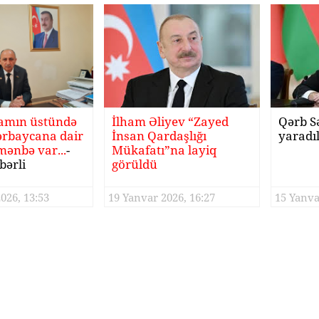
amın üstündə
İlham Əliyev “Zayed
Qərb S
ərbaycana dair
İnsan Qardaşlığı
yaradıl
mənbə var...
-
Mükafatı”na layiq
bərli
görüldü
026, 13:53
19 Yanvar 2026, 16:27
15 Yanva