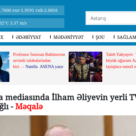
.7000 eur-1.9591 rub-2.0816
32°C 3.37 m/s
İX
ƏDƏBİYYAT
MƏDƏNİYYƏT
ŞOU
SAĞLAM
Professor İsmixan Rəhimovun
Taleh Yahyayev:
sevimli tələbələrindən
böyük uğurum Az
biri...-
Natella ASENA yazır
layiqincə təmsil 
ya mediasında İlham Əliyevin yerli 
ğlı -
Məqalə