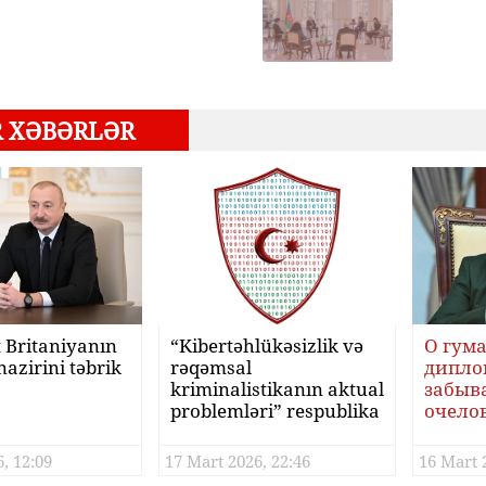
R XƏBƏRLƏR
 Britaniyanın
“Kibertəhlükəsizlik və
О гум
nazirini təbrik
rəqəmsal
дипло
kriminalistikanın aktual
забыва
problemləri” respublika
очело
elmi-praktiki konfransı
полит
keçiriləcəkdir
, 12:09
17 Mart 2026, 22:46
16 Mart 