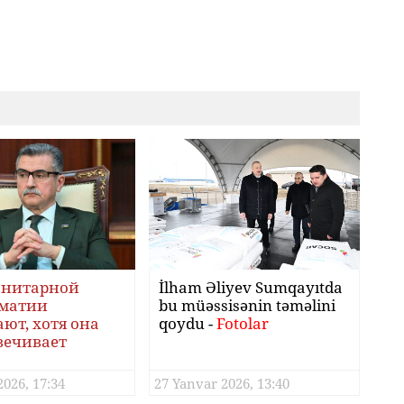
анитарной
İlham Əliyev Sumqayıtda
матии
bu müəssisənin təməlini
ют, хотя она
qoydu -
Fotolar
вечивает
ику
2026, 17:34
27 Yanvar 2026, 13:40