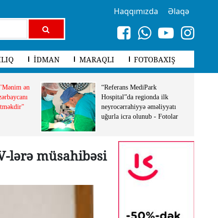
Haqqımızda
Əlaqə
LIQ
İDMAN
MARAQLI
FOTOBAXIŞ
 "Mənim ən
“Referans MediPark
ərbaycanı
Hospital”da regionda ilk
etməkdir"
neyrocərrahiyyə əməliyyatı
uğurla icra olunub - Fotolar
TV-lərə müsahibəsi