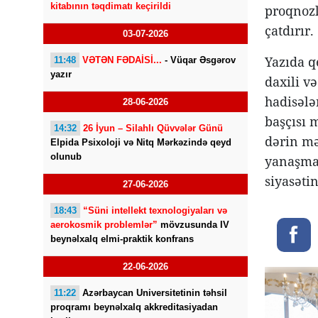
kitabının təqdimatı keçirildi
proqnozl
çatdırır.
03-07-2026
Yazıda q
11:48
VƏTƏN FƏDAİSİ...
- Vüqar Əsgərov
yazır
daxili v
hadisələ
28-06-2026
başçısı 
14:32
26 İyun – Silahlı Qüvvələr Günü
dərin mə
Elpida Psixoloji və Nitq Mərkəzində qeyd
olunub
yanaşma,
siyasəti
27-06-2026
18:43
“Süni intellekt texnologiyaları və
aerokosmik problemlər”
mövzusunda IV
beynəlxalq elmi-praktik konfrans
22-06-2026
11:22
Azərbaycan Universitetinin təhsil
proqramı beynəlxalq akkreditasiyadan