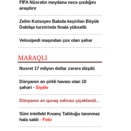
FİFA Nüsrətin meydana necə çıxdığını
araşdırır
Zelim Kotsoyev Bakıda keçirilən Böyük
Dəbilqə turnirində finala yüksəlib
Velosipedi maşından çox olan şəhər
MARAQLI
Nusret 17 milyon dollar zərərə düşdü
Dünyanın ən çirkli havası olan 10
şəhəri -
Siyahı
Dünyanın ən quraq səhrası çiçəkləndi...
Süni intellekt Kıvanç Tatlıtuğu tanınmaz
hala saldı
- Foto