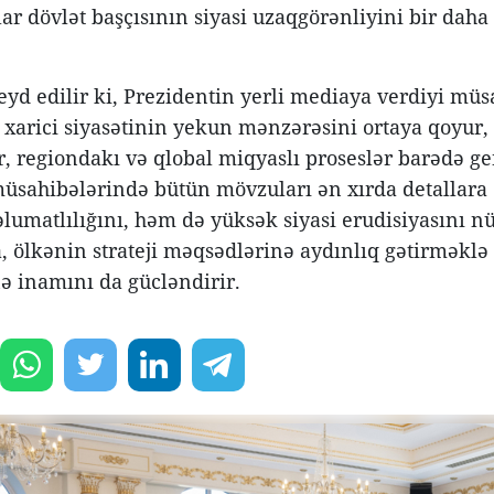
ar dövlət başçısının siyasi uzaqgörənliyini bir daha 
eyd edilir ki, Prezidentin yerli mediaya verdiyi müs
ə xarici siyasətinin yekun mənzərəsini ortaya qoyu
r, regiondakı və qlobal miqyaslı proseslər barədə ge
müsahibələrində bütün mövzuları ən xırda detallara
lumatlılığını, həm də yüksək siyasi erudisiyasını nü
 ölkənin strateji məqsədlərinə aydınlıq gətirməklə 
nə inamını da gücləndirir.