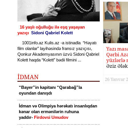
16 yaşlı oğulluğu ilə eşq yaşayan
yazıçı
Sidoni Qabriel Kolett
1001info.az Kulis.az -a istinadla “Həyatı
Yazı mas
film olanlar” layihəsində fransız yazıçısı,
Qərbi Az
Qonkur Akademyasının üzvü Sidoni Qabriel
yüzlərlə 
Kolett haqda “Kolett” bədii filmini ...
Əziz Ələk
İDMAN
26 Yanvar 2
“Bayer”in kapitanı “Qarabağ”la
oyundan danışdı
İdman və Olimpiya hərəkatı insanlıqdan
kənar olan ermənilərin ruhuna
yaddır-
Firdovsi Umudov