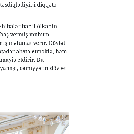
təsdiqlədiyini diqqətə
ahibələr hər il ölkənin
r, baş vermiş mühüm
niş məlumat verir. Dövlət
 qədər əhatə etməklə, həm
mayiş etdirir. Bu
yanaşı, cəmiyyətin dövlət