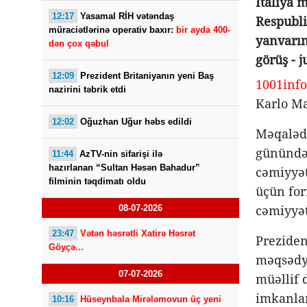
İtaliya 
12:17
Yasamal RİH vətəndaş
Respubli
müraciətlərinə operativ baxır:
bir ayda 400-
yanvarın
dən çox qəbul
görüş - j
12:09
Prezident Britaniyanın yeni Baş
1001info
nazirini təbrik etdi
Karlo Ma
12:02
Oğuzhan Uğur həbs edildi
Məqalədə
günündə 
11:44
AzTV-nin sifarişi ilə
hazırlanan “Sultan Həsən Bahadur”
cəmiyyət
filminin təqdimatı oldu
üçün for
cəmiyyət
08-07-2026
23:47
Vətən həsrətli Xatirə Həsrət
Preziden
Göyçə...
məqsədyö
07-07-2026
müəllif 
imkanlar
10:16
Hüseynbala Mirələmovun üç yeni