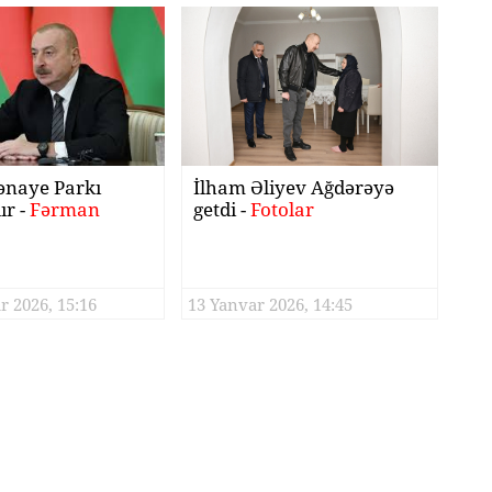
ənaye Parkı
İlham Əliyev Ağdərəyə
ır -
Fərman
getdi -
Fotolar
r 2026, 15:16
13 Yanvar 2026, 14:45