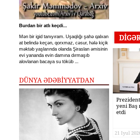
Burdan bir atlı keçdi...
DIGƏ
Mən bir igid tanıyıram. Uşaqlığı şahə qalxan
at belində keçən, qorxmaz, cəsur, hələ kiçik
məktəb yaşlarında olanda Şiraslan əmisinin
evi yananda evin damına dırmaşıb
alovlanan bacaya su töküb ...
DÜNYA ƏDƏBİYYATDAN
Prezident
yeni Baş 
etdi
21 Iyul 2026