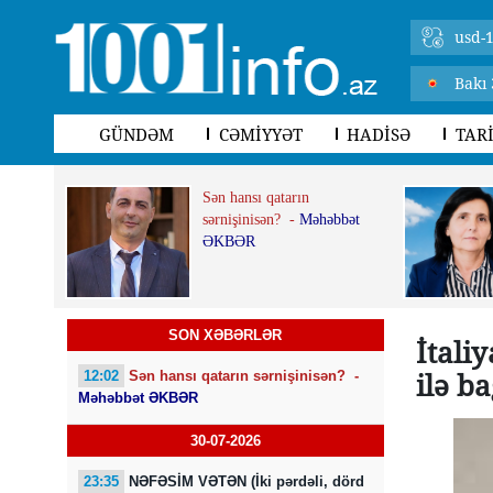
usd-1
Bakı 
GÜNDƏM
CƏMİYYƏT
HADİSƏ
TAR
Sən hansı qatarın
sərnişinisən? -
Məhəbbət
ƏKBƏR
SON XƏBƏRLƏR
İtali
ilə ba
12:02
Sən hansı qatarın sərnişinisən? -
Məhəbbət ƏKBƏR
30-07-2026
23:35
NƏFƏSİM VƏTƏN (İki pərdəli, dörd