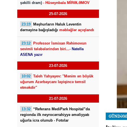
şəkilli dram)
- Hüseynbala MİRƏLƏMOV
25-07-2026
23:19
Məşhurların Haluk Leventin
dərnəyinə bağışladığı
məbləğlər açıqlandı
23:12
Professor İsmixan Rəhimovun
sevimli tələbələrindən biri...-
Natella
ASENA yazır
23-07-2026
10:02
Taleh Yahyayev: "Mənim ən böyük
uğurum Azərbaycanı layiqincə təmsil
etməkdir"
21-07-2026
13:32
“Referans MediPark Hospital”da
regionda ilk neyrocərrahiyyə əməliyyatı
GÜNDƏM
uğurla icra olunub - Fotolar