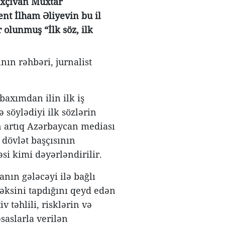
axçıvan Muxtar
nt İlham Əliyevin bu il
 olunmuş “İlk söz, ilk
nın rəhbəri, jurnalist
axımdan ilin ilk iş
 söylədiyi ilk sözlərin
 artıq Azərbaycan mediası
dövlət başçısının
si kimi dəyərləndirilir.
nın gələcəyi ilə bağlı
 əksini tapdığını qeyd edən
təhlili, risklərin və
saslarla verilən