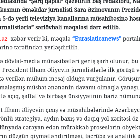
mediasında “Şərq qapısı” qəzetinin baş redaktoru, N
kasının Əməkdar jurnalisti Sara Əzimovanın Prezide
 5-də yerli televiziya kanallarına müsahibəsinə həsr
urnalistlərlə” sərlövhəli məqaləsi dərc edilib.
.az
xəbər verir ki, məqalə
“Eurasiaticanews”
portalı
rino tərəfindən yerləşdirilib.
 dövlət-media münasibətləri geniş şərh olunur, bu b
Prezident İlham Əliyevin jurnalistlərlə ilk görüşü və
ə verilən mühüm mesaj olduğu vurğulanır. Görüşün
malaşmış müsbət ənənənin davamı olmaqla yanaşı, 
lə açıq, şəffaf və birbaşa ünsiyyətinin bariz nümunə
t İlham Əliyevin çıxış və müsahibələrində Azərbayca
nlü strategiya, aydın baxış və dəqiq yol xəritəsi öz
dünyada cərəyan edən mürəkkəb proseslərin obyektiv 
ın düzgün qiymətləndirilməsi, təcrübə və analitik ə