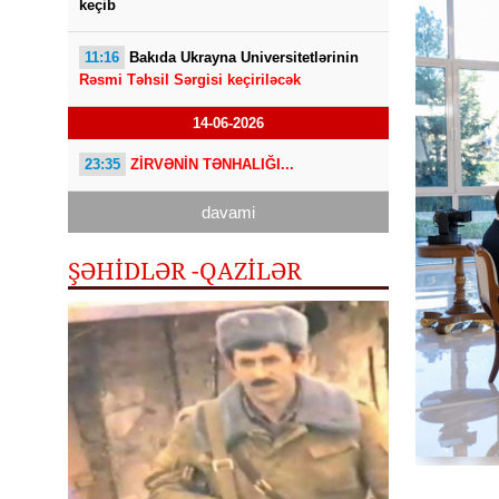
keçib
11:16
Bakıda Ukrayna Universitetlərinin
Rəsmi Təhsil Sərgisi keçiriləcək
14-06-2026
23:35
ZİRVƏNİN TƏNHALIĞI...
davami
ŞƏHİDLƏR -QAZILƏR