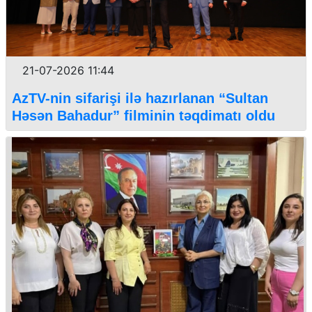
21-07-2026 11:44
AzTV-nin sifarişi ilə hazırlanan “Sultan
Həsən Bahadur” filminin təqdimatı oldu