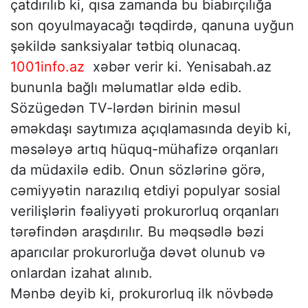
çatdırılıb ki, qısa zamanda bu biabırçılığa
son qoyulmayacağı təqdirdə, qanuna uyğun
şəkildə sanksiyalar tətbiq olunacaq.
1001info.az
xəbər verir ki. Yenisabah.az
bununla bağlı məlumatlar əldə edib.
Sözügedən TV-lərdən birinin məsul
əməkdaşı saytımıza açıqlamasında deyib ki,
məsələyə artıq hüquq-mühafizə orqanları
da müdaxilə edib. Onun sözlərinə görə,
cəmiyyətin narazılıq etdiyi populyar sosial
verilişlərin fəaliyyəti prokurorluq orqanları
tərəfindən araşdırılır. Bu məqsədlə bəzi
aparıcılar prokurorluğa dəvət olunub və
onlardan izahat alınıb.
Mənbə deyib ki, prokurorluq ilk növbədə