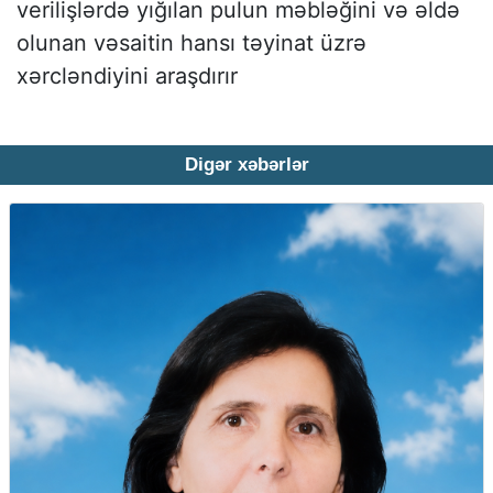
verilişlərdə yığılan pulun məbləğini və əldə
olunan vəsaitin hansı təyinat üzrə
xərcləndiyini araşdırır
Digər xəbərlər