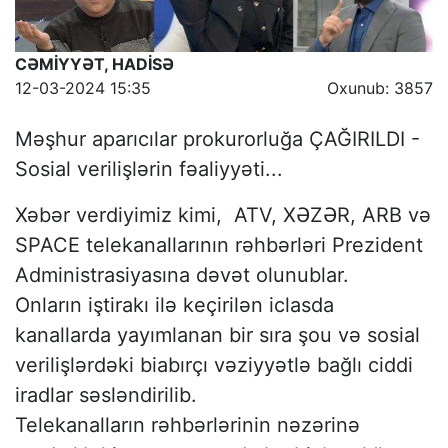
CƏMİYYƏT, HADİSƏ
12-03-2024 15:35
Oxunub: 3857
Məşhur aparıcılar prokurorluğa ÇAĞIRILDI -
Sosial verilişlərin fəaliyyəti...
Xəbər verdiyimiz kimi, ATV, XƏZƏR, ARB və
SPACE telekanallarının rəhbərləri Prezident
Administrasiyasına dəvət olunublar.
Onların iştirakı ilə keçirilən iclasda
kanallarda yayımlanan bir sıra şou və sosial
verilişlərdəki biabırçı vəziyyətlə bağlı ciddi
iradlar səsləndirilib.
Telekanalların rəhbərlərinin nəzərinə