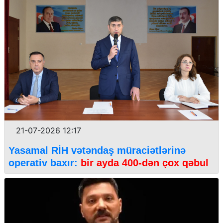
21-07-2026 12:17
Yasamal RİH vətəndaş müraciətlərinə
operativ baxır:
bir ayda 400-dən çox qəbul