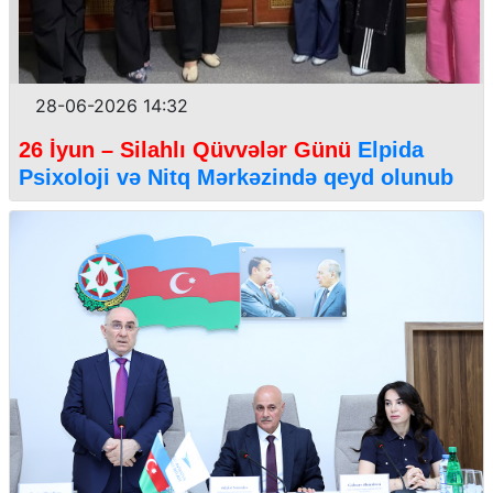
28-06-2026 14:32
26 İyun – Silahlı Qüvvələr Günü
Elpida
Psixoloji və Nitq Mərkəzində qeyd olunub