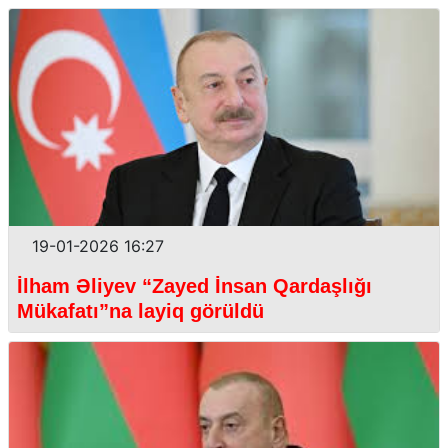
19-01-2026 16:27
İlham Əliyev “Zayed İnsan Qardaşlığı
Mükafatı”na layiq görüldü