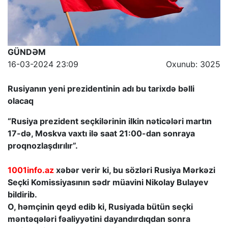
GÜNDƏM
16-03-2024 23:09
Oxunub: 3025
Rusiyanın yeni prezidentinin adı bu tarixdə bəlli
olacaq
“Rusiya prezident seçkilərinin ilkin nəticələri martın
17-də, Moskva vaxtı ilə saat 21:00-dan sonraya
proqnozlaşdırılır”.
1001info.az
xəbər verir ki, bu sözləri Rusiya Mərkəzi
Seçki Komissiyasının sədr müavini Nikolay Bulayev
bildirib.
O, həmçinin qeyd edib ki, Rusiyada bütün seçki
məntəqələri fəaliyyətini dayandırdıqdan sonra