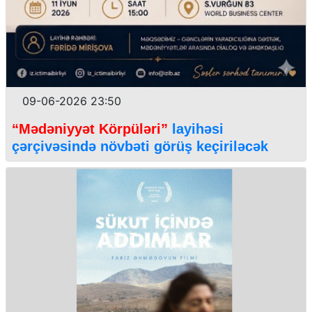
09-06-2026 23:50
“Mədəniyyət Körpüləri”
layihəsi
çərçivəsində növbəti görüş keçiriləcək