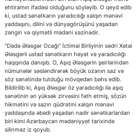
ehtiramın ifadəsi olduğunu söyləyib. O qeyd edib
ki, ustad sənətkarın yaradıcılığı xalqın mənəvi
yaddaşını, dilini və dünyagörüşünü yaşadan
zəngin və qiymətli mədəni xəzinədir.
"Dədə Ələsgər Ocağı" İctimai Birliyinin sədri Xətai
Ələsgərli ustad sənətkarın həyat və yaradıcılığı
haqqında danışıb. O, Aşıq Ələsgərin şeirlərindən
nümunələr səsləndirərək böyük ozanın saz və
söz sənətində tutduğu mövqedən bəhs edib.
Bildirilib ki, Aşıq Ələsgər öz yaradıcılığı ilə aşıq
sənətinin ən yüksək zirvəsini fəth etmiş, sözün
hikmətini və sazın qüdrətini xalqın mənəvi
yaddaşında əbədi yaşadan nadir sənətkarlardan
biri kimi Azərbaycan mədəniyyət tarixində
silinməz iz qoyub.