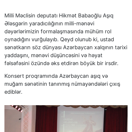
Milli Məclisin deputatı Hikmət Babaoğlu Aşıq
Ələsgərin yaradıcılığının milli-mənəvi
dəyərlərimizin formalaşmasında mühüm rol
oynadığını vurğulayıb. Qeyd olunub ki, ustad
sənətkarın söz dünyası Azərbaycan xalqının tarixi
yaddaşını, mənəvi düşüncəsini və həyat
fəlsəfəsini özündə əks etdirən böyük bir irsdir.
Konsert proqramında Azərbaycan aşıq və
muğam sənətinin tanınmış nümayəndələri çıxış
ediblər.