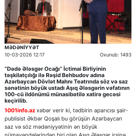
MƏDƏNİYYƏT
10-03-2026 12:17
Oxunub: 1493
“Dədə Ələsgər Ocağı” İctimai Birliyinin
təşkilatçılığı ilə Rəşid Behbudov adına
Azərbaycan Dövlət Mahnı Teatrında söz və saz
sənətinin böyük ustadı Aşıq Ələsgərin vəfatının
100-cü ildönümü münasibətilə xatirə gecəsi
keçirilib.
1001info.az
xəbər verir ki, tədbirin aparıcısı şair-
publisist Əkbər Qoşalı bu görüşün Azərbaycan
saz və söz mədəniyyətinin ən böyük
nümayəndələrindən biri olan Aşıq Ələsgər irsinə