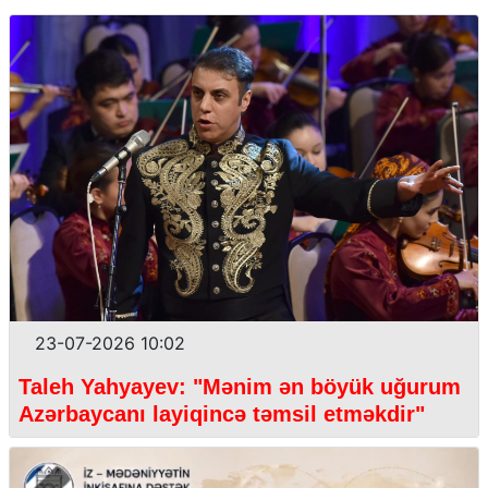
23-07-2026 10:02
Taleh Yahyayev: "Mənim ən böyük uğurum
Azərbaycanı layiqincə təmsil etməkdir"