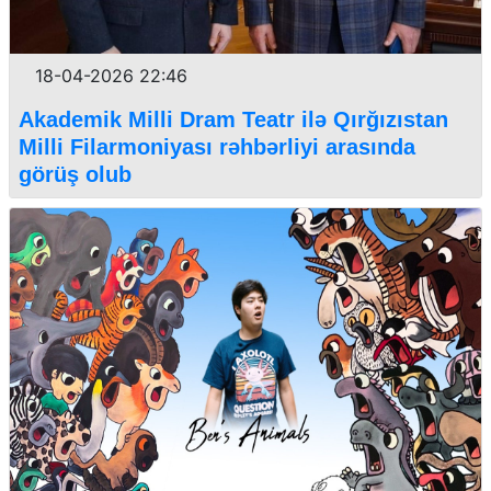
18-04-2026 22:46
Akademik Milli Dram Teatr ilə Qırğızıstan
Milli Filarmoniyası rəhbərliyi arasında
görüş olub