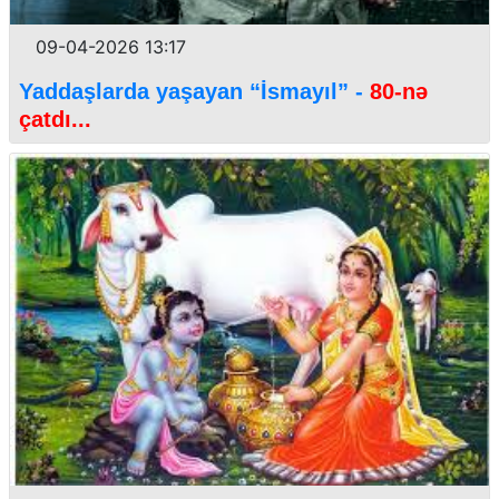
09-04-2026 13:17
Yaddaşlarda yaşayan “İsmayıl” -
80-nə
çatdı...