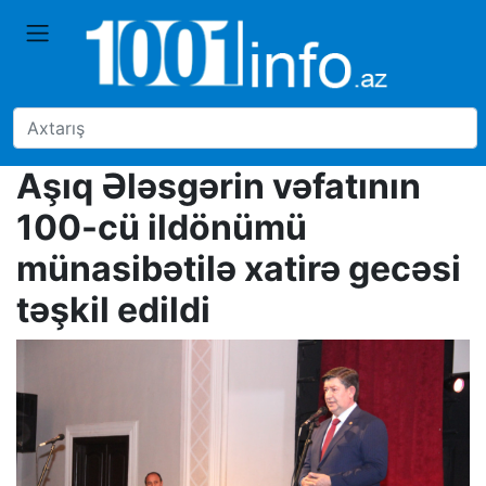
Aşıq Ələsgərin vəfatının
100-cü ildönümü
münasibətilə xatirə gecəsi
təşkil edildi