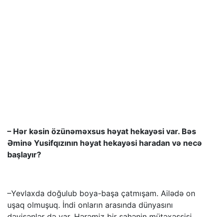
– Hər kəsin özünəməxsus həyat hekayəsi var. Bəs
Əminə Yusifqızının həyat hekayəsi haradan və necə
başlayır?
–Yevlaxda doğulub boya-başa çatmışam. Ailədə on
uşaq olmuşuq. İndi onların arasında dünyasını
dəyişənlər də var. Hərəmiz bir sahənin mütəxəssisi