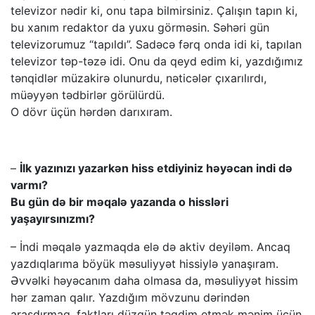
televizor nədir ki, onu tapa bilmirsiniz. Çalışın tapın ki,
bu xanım redaktor da yuxu görməsin. Səhəri gün
televizorumuz “tapıldı”. Sadəcə fərq onda idi ki, tapılan
televizor təp-təzə idi. Onu da qeyd edim ki, yazdığımız
tənqidlər müzakirə olunurdu, nəticələr çıxarılırdı,
müəyyən tədbirlər görülürdü.
O dövr üçün hərdən darıxıram.
–
İlk yazınızı yazarkən hiss etdiyiniz həyəcan indi də
varmı?
Bu gün də bir məqalə yazanda o hissləri
yaşayırsınızmı?
– İndi məqalə yazmaqda elə də aktiv deyiləm. Ancaq
yazdıqlarıma böyük məsuliyyət hissiylə yanaşıram.
Əvvəlki həyəcanım daha olmasa da, məsuliyyət hissim
hər zaman qalır. Yazdığım mövzunu dərindən
araşdırmaq, faktları düzgün təqdim etmək mənim üçün