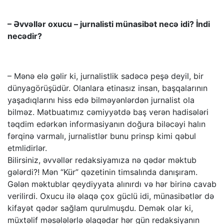
– Əvvəllər oxucu – jurnalisti münasibət necə idi? İndi
necədir?
– Mənə elə gəlir ki, jurnalistlik sadəcə peşə deyil, bir
dünyagörüşüdür. Olanlara etinasız insan, başqalarının
yaşadıqlarını hiss edə bilməyənlərdən jurnalist ola
bilməz. Mətbuatımız cəmiyyətdə baş verən hadisələri
təqdim edərkən informasiyanın doğura biləcəyi halın
fərqinə varmalı, jurnalistlər bunu prinsp kimi qəbul
etmlidirlər.
Bilirsiniz, əvvəllər redaksiyamıza nə qədər məktub
gələrdi?! Mən “Kür” qəzetinin timsalında danışıram.
Gələn məktublar qeydiyyata alınırdı və hər birinə cavab
verilirdi. Oxucu ilə əlaqə çox güclü idi, münasibətlər də
kifayət qədər sağlam qurulmuşdu. Demək olar ki,
müxtəlif məsələlərlə əlaqədar hər gün redaksiyanın