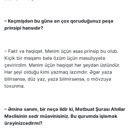
– Keçmişdən bu günə ən çox qoruduğunuz peşə
prinsipi hansıdır?
– Fakt və həqiqət. Mənim üçün əsas prinsip bu olub.
Kiçik bir məqamı belə özüm üçün məsuliyyətə
çevirirdim. Mənim üçün həqiqət hər şeydən üstündür.
Hər şeyi olduğu kimi yazmaq lazımdır. Əgər yaza
bilirsənsə, düz yaz, yaza bilmirsənsə, o mövzuya
toxunma.
– Əminə xanım, bir neçə ildir ki, Mətbuat Şurası Ahıllar
Məclisinin sədr müavinisiniz. Bu qurumda işləmək
ürəyinizcədirmi?