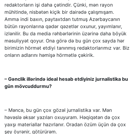
redaktorların işi daha çətindir. Çünki, mən rayon
mühitində, nisbətən kiçik bir dairədə çalışmışam.
Amma indi baxın, paytaxtdan tutmuş Azərbaycanın
bütün rayonlarına qədər qəzetlər oxunur, yayımlanır,
izlənilir. Bu da media rəhbərlərinin üzərinə daha böyük
məsuliyyət qoyur. Ona görə də bu gün çox sayda hər
birimizin hörmət etdiyi tanınmış redaktorlarımız var. Biz
onların adlarını həmişə hörmətlə çəkirik.
– Gənclik illərində ideal hesab etdiyiniz jurnalistika bu
gün mövcuddurmu?
– Məncə, bu gün çox gözəl jurnalistika var. Mən
həvəslə əksər yazıları oxuyuram. Həqiqətən də çox
yaxşı materiallar hazırlanır. Oradan özüm üçün də çox
şey öyrənir, götürürəm.