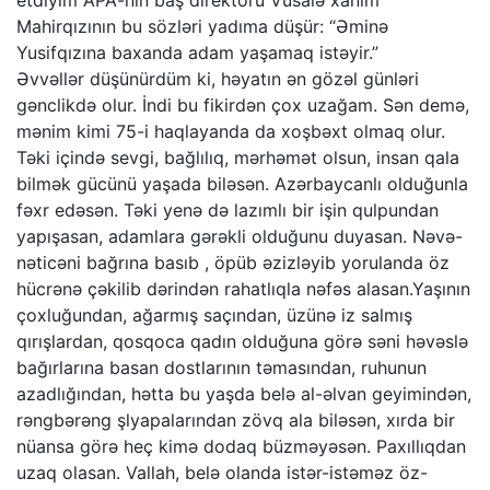
etdiyim APA-nın baş direktoru Vüsalə xanım
Mahirqızının bu sözləri yadıma düşür: “Əminə
Yusifqızına baxanda adam yaşamaq istəyir.”
Əvvəllər düşünürdüm ki, həyatın ən gözəl günləri
gənclikdə olur. İndi bu fikirdən çox uzağam. Sən demə,
mənim kimi 75-i haqlayanda da xoşbəxt olmaq olur.
Təki içində sevgi, bağlılıq, mərhəmət olsun, insan qala
bilmək gücünü yaşada biləsən. Azərbaycanlı olduğunla
fəxr edəsən. Təki yenə də lazımlı bir işin qulpundan
yapışasan, adamlara gərəkli olduğunu duyasan. Nəvə-
nəticəni bağrına basıb , öpüb əzizləyib yorulanda öz
hücrənə çəkilib dərindən rahatlıqla nəfəs alasan.Yaşının
çoxluğundan, ağarmış saçından, üzünə iz salmış
qırışlardan, qosqoca qadın olduğuna görə səni həvəslə
bağırlarına basan dostlarının təmasından, ruhunun
azadlığından, hətta bu yaşda belə al-əlvan geyimindən,
rəngbərəng şlyapalarından zövq ala biləsən, xırda bir
nüansa görə heç kimə dodaq büzməyəsən. Paxıllıqdan
uzaq olasan. Vallah, belə olanda istər-istəməz öz-