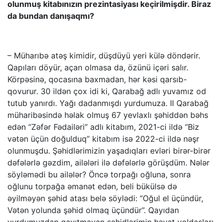
olunmuş kitabınızın prezintasiyası keçirilmişdir. Biraz
da bundan danışaqmı?
– Müharıbə atəş kimidir, düşdüyü yeri külə döndərir.
Qapıları döyür, açan olmasa da, özünü içəri salır.
Körpəsinə, qocasına baxmadan, hər kəsi qarsıb-
qovurur. 30 ildən çox idi ki, Qarabağ adlı yuvamız od
tutub yanırdı. Yağı dadanmışdı yurdumuza. II Qarabağ
müharibəsində həlak olmuş 67 yevlaxlı şəhiddən bəhs
edən “Zəfər Fədailəri” adlı kitabım, 2021-ci ildə “Biz
vətən üçün doğulduq” kitabım isə 2022-ci ildə nəşr
olunmuşdu. Şəhidlərimizin yaşadıqları evləri birər-birər
dəfələrlə gəzdim, ailələri ilə dəfələrlə görüşdüm. Nələr
söyləmədi bu ailələr? Öncə torpağı oğluna, sonra
oğlunu torpağa əmanət edən, beli bükülsə də
əyilməyən şəhid atası belə söylədi: “Oğul el üçündür,
Vətən yolunda şəhid olmaq üçündür”. Qayıdan