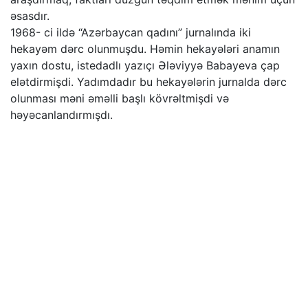
əsasdır.
1968- ci ildə “Azərbaycan qadını” jurnalında iki
hekayəm dərc olunmuşdu. Həmin hekayələri anamın
yaxın dostu, istedadlı yazıçı Ələviyyə Babayeva çap
elətdirmişdi. Yadımdadır bu hekayələrin jurnalda dərc
olunması məni əməlli başlı kövrəltmişdi və
həyəcanlandırmışdı.