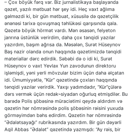
– Çox böyük fərq var. Biz jurnalistikaya başlayanda
qəzet, yazılı mətbuat hər şey idi. Heç vaxt ağlıma
gəlməzdi ki, bir gün mətbuat, xüsusilə də qəzetçilik
ənənəsi tarixə qovuşmaq təhlükəsi qarşısında qala.
Qəzetə böyük hörmət vardı. Mən əsasən, felyeton
janrına üstünlük verirdim, daha çox tənqidi yazılar
yazırdım, başım ağrısa da. Məsələn, Surət Hüseynov
Baş nazir olanda onun haqqında qəzetimizdə tənqidi
materiallar dərc edirdik. Səbəbi də o idi ki, Surət
Hüseynov o vaxt Yevlax Yun zavodunun direktoru
işləmişdi, yəni yerli mövzular bizim üçün daha əlçatan
idi. Ümumiyyətlə, “Kür” qəzetində çoxları haqqında
tənqidi yazılar verirdik. Yaxşı yadımdadır, “Kür”çülərə
dərs vermək üçün redak¬siyadan oğurluq etmişdilər. Bu
barədə Polis şöbəsinə müraciətimi qeydə aldırdım və
qəzetin hər nömrəsində polis şöbəsinin rəisini yuxuda
görməyimdən bəhs edirdim. Qəzetin hər nömrəsində
“Ədalətsayağı” rubrikasında yazırdım. Bir gün dəyərli
Aqil Abbas “Ədalət” qəzetində yazmışdı: “Ay rəis, bir