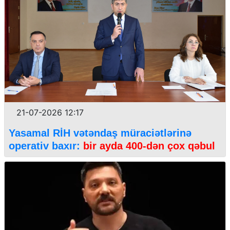
21-07-2026 12:17
Yasamal RİH vətəndaş müraciətlərinə
operativ baxır:
bir ayda 400-dən çox qəbul