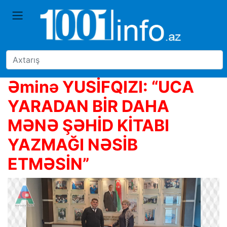
Əminə YUSİFQIZI: “UCA
YARADAN BİR DAHA
MƏNƏ ŞƏHİD KİTABI
YAZMAĞI NƏSİB
ETMƏSİN”