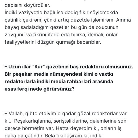
qapısını döyürdülər.
İndiki vəziyyətlə bağlı isə dəqiq fikir söyləməkdə
çətinlik çəkirəm, çünki artıq qəzetdə işləmirəm. Amma
bayaq sadaladığım qəzetlər bu gün də oxucunun
zövqünü və fikrini ifadə edə bilirsə, deməli, onlar
fəaliyyətlərini düzgün qurmağı bacarıblar.
– Uzun illər “Kür” qəzetinin baş redaktoru olmusunuz.
Bir peşəkar media nümayəndəsi kimi o vaxtkı
redaktorlarla indiki media rəhbərləri arasında
əsas fərqi nədə görürsünüz?
– Vallah, qibtə etdiyim o qədər gözəl redaktorlar var
ki… Peşəkarlıqlarına, səriştəliklərinə, qələmlərinə son
dərəcə hörmətim var. Hətta deyərdim ki, onların işi
daha da çətindir. Belə fikirləşirəm ki, indiki