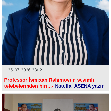
25-07-2026 23:12
Professor İsmixan Rəhimovun sevimli
tələbələrindən biri...-
Natella ASENA yazır