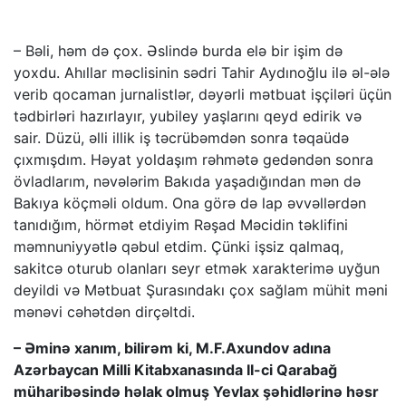
– Bəli, həm də çox. Əslində burda elə bir işim də
yoxdu. Ahıllar məclisinin sədri Tahir Aydınoğlu ilə əl-ələ
verib qocaman jurnalistlər, dəyərli mətbuat işçiləri üçün
tədbirləri hazırlayır, yubiley yaşlarını qeyd edirik və
sair. Düzü, əlli illik iş təcrübəmdən sonra təqaüdə
çıxmışdım. Həyat yoldaşım rəhmətə gedəndən sonra
övladlarım, nəvələrim Bakıda yaşadığından mən də
Bakıya köçməli oldum. Ona görə də lap əvvəllərdən
tanıdığım, hörmət etdiyim Rəşad Məcidin təklifini
məmnuniyyətlə qəbul etdim. Çünki işsiz qalmaq,
sakitcə oturub olanları seyr etmək xarakterimə uyğun
deyildi və Mətbuat Şurasındakı çox sağlam mühit məni
mənəvi cəhətdən dirçəltdi.
– Əminə xanım, bilirəm ki, M.F.Axundov adına
Azərbaycan Milli Kitabxanasında II-ci Qarabağ
müharibəsində həlak olmuş Yevlax şəhidlərinə həsr