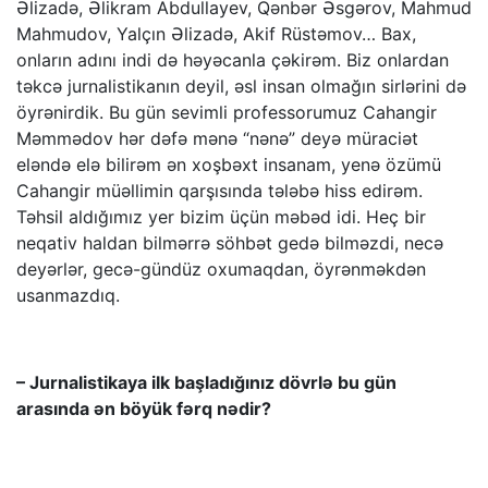
Əlizadə, Əlikram Abdullayev, Qənbər Əsgərov, Mahmud
Mahmudov, Yalçın Əlizadə, Akif Rüstəmov… Bax,
onların adını indi də həyəcanla çəkirəm. Biz onlardan
təkcə jurnalistikanın deyil, əsl insan olmağın sirlərini də
öyrənirdik. Bu gün sevimli professorumuz Cahangir
Məmmədov hər dəfə mənə “nənə” deyə müraciət
eləndə elə bilirəm ən xoşbəxt insanam, yenə özümü
Cahangir müəllimin qarşısında tələbə hiss edirəm.
Təhsil aldığımız yer bizim üçün məbəd idi. Heç bir
neqativ haldan bilmərrə söhbət gedə bilməzdi, necə
deyərlər, gecə-gündüz oxumaqdan, öyrənməkdən
usanmazdıq.
– Jurnalistikaya ilk başladığınız dövrlə bu gün
arasında ən böyük fərq nədir?