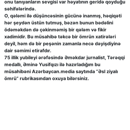
onu tanıyanların sevgisi var həyatının geridə qoyduğu
səhifələrində.
O, qələmi ilə düşüncəsinin gücünə inanmış, həqiqəti
hər şeydən üstün tutmuş, bəzən bunun bədəlini
ödəməkdən də çəkinməmiş bir qələm və fikir
xadimidir. Bu müsahibə təkcə bir ömrün xatirələri
deyil, həm də bir peşənin zamanla necə dəyişdiyinə
dair səmimi etirafdır.
75 illik yubileyi ərəfəsində Əməkdar jurnalist, Tərəqqi
medallı, Əminə Yusifqızı ilə hazırladığım bu
müsahibəni Azərbaycan.media saytında “Əsl ziyalı
ömrü” rubrikasından oxuya bilərsiniz.