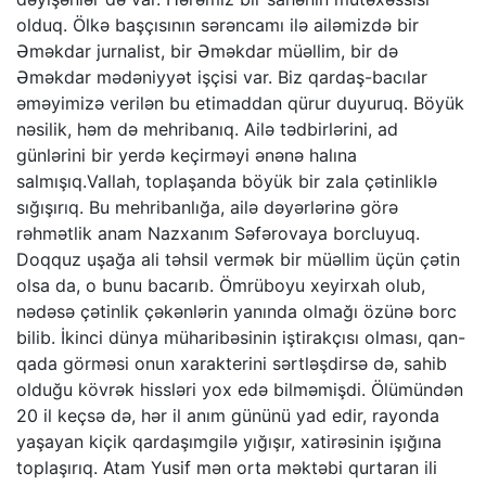
olduq. Ölkə başçısının sərəncamı ilə ailəmizdə bir
Əməkdar jurnalist, bir Əməkdar müəllim, bir də
Əməkdar mədəniyyət işçisi var. Biz qardaş-bacılar
əməyimizə verilən bu etimaddan qürur duyuruq. Böyük
nəsilik, həm də mehribanıq. Ailə tədbirlərini, ad
günlərini bir yerdə keçirməyi ənənə halına
salmışıq.Vallah, toplaşanda böyük bir zala çətinliklə
sığışırıq. Bu mehribanlığa, ailə dəyərlərinə görə
rəhmətlik anam Nazxanım Səfərovaya borcluyuq.
Doqquz uşağa ali təhsil vermək bir müəllim üçün çətin
olsa da, o bunu bacarıb. Ömrüboyu xeyirxah olub,
nədəsə çətinlik çəkənlərin yanında olmağı özünə borc
bilib. İkinci dünya müharibəsinin iştirakçısı olması, qan-
qada görməsi onun xarakterini sərtləşdirsə də, sahib
olduğu kövrək hissləri yox edə bilməmişdi. Ölümündən
20 il keçsə də, hər il anım gününü yad edir, rayonda
yaşayan kiçik qardaşımgilə yığışır, xatirəsinin işığına
toplaşırıq. Atam Yusif mən orta məktəbi qurtaran ili