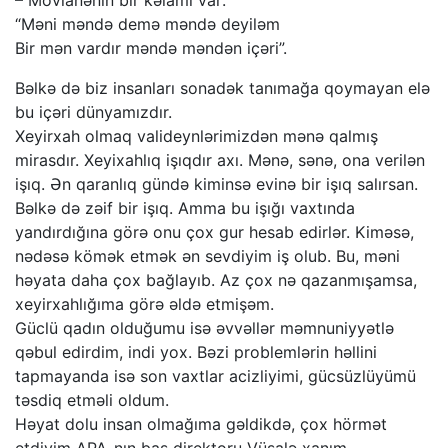
– Mövlanənin bir kəlamı var:
“Məni məndə demə məndə deyiləm
Bir mən vardır məndə məndən içəri”.
Bəlkə də biz insanları sonadək tanımağa qoymayan elə
bu içəri dünyamızdır.
Xeyirxah olmaq valideynlərimizdən mənə qalmış
mirasdır. Xeyixahlıq işıqdır axı. Mənə, sənə, ona verilən
işıq. Ən qaranlıq gündə kiminsə evinə bir işıq salırsan.
Bəlkə də zəif bir işıq. Amma bu işığı vaxtında
yandırdığına görə onu çox gur hesab edirlər. Kiməsə,
nədəsə kömək etmək ən sevdiyim iş olub. Bu, məni
həyata daha çox bağlayıb. Az çox nə qazanmışamsa,
xeyirxahlığıma görə əldə etmişəm.
Güclü qadın olduğumu isə əvvəllər məmnuniyyətlə
qəbul edirdim, indi yox. Bəzi problemlərin həllini
tapmayanda isə son vaxtlar acizliyimi, gücsüzlüyümü
təsdiq etməli oldum.
Həyat dolu insan olmağıma gəldikdə, çox hörmət