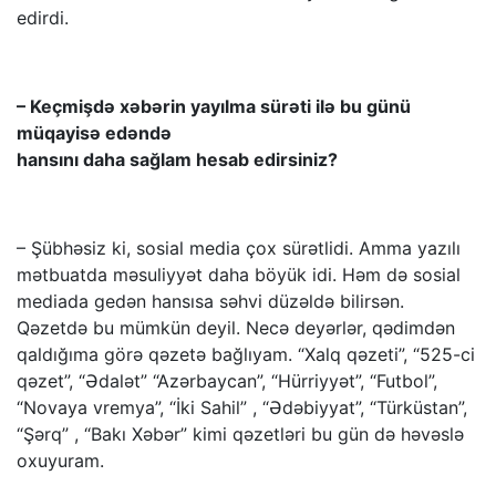
edirdi.
– Keçmişdə xəbərin yayılma sürəti ilə bu günü
müqayisə edəndə
hansını daha sağlam hesab edirsiniz?
– Şübhəsiz ki, sosial media çox sürətlidi. Amma yazılı
mətbuatda məsuliyyət daha böyük idi. Həm də sosial
mediada gedən hansısa səhvi düzəldə bilirsən.
Qəzetdə bu mümkün deyil. Necə deyərlər, qədimdən
qaldığıma görə qəzetə bağlıyam. “Xalq qəzeti”, “525-ci
qəzet”, “Ədalət” “Azərbaycan”, “Hürriyyət”, “Futbol”,
“Novaya vremya”, “İki Sahil” , “Ədəbiyyat”, “Türküstan”,
“Şərq” , “Bakı Xəbər” kimi qəzetləri bu gün də həvəslə
oxuyuram.