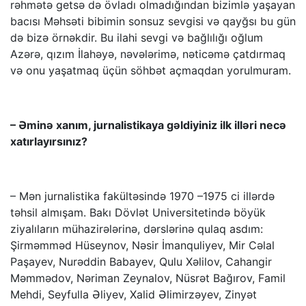
rəhmətə getsə də övladı olmadığından bizimlə yaşayan
bacısı Məhsəti bibimin sonsuz sevgisi və qayğsı bu gün
də bizə örnəkdir. Bu ilahi sevgi və bağlılığı oğlum
Azərə, qızım İlahəyə, nəvələrimə, nəticəmə çatdırmaq
və onu yaşatmaq üçün söhbət açmaqdan yorulmuram.
– Əminə xanım, jurnalistikaya gəldiyiniz ilk illəri necə
xatırlayırsınız?
– Mən jurnalistika fakültəsində 1970 –1975 ci illərdə
təhsil almışam. Bakı Dövlət Universitetində böyük
ziyalıların mühazirələrinə, dərslərinə qulaq asdım:
Şirməmməd Hüseynov, Nəsir İmanquliyev, Mir Cəlal
Paşayev, Nurəddin Babayev, Qulu Xəlilov, Cahangir
Məmmədov, Nəriman Zeynalov, Nüsrət Bağırov, Famil
Mehdi, Seyfulla Əliyev, Xalid Əlimirzəyev, Zinyət