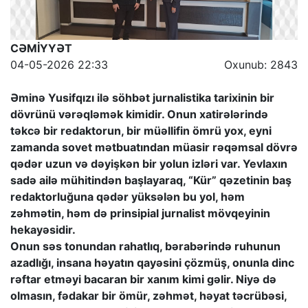
CƏMİYYƏT
04-05-2026 22:33
Oxunub: 2843
Əminə Yusifqızı ilə söhbət jurnalistika tarixinin bir
dövrünü vərəqləmək kimidir. Onun xatirələrində
təkcə bir redaktorun, bir müəllifin ömrü yox, eyni
zamanda sovet mətbuatından müasir rəqəmsal dövrə
qədər uzun və dəyişkən bir yolun izləri var. Yevlaxın
sadə ailə mühitindən başlayaraq, “Kür” qəzetinin baş
redaktorluğuna qədər yüksələn bu yol, həm
zəhmətin, həm də prinsipial jurnalist mövqeyinin
hekayəsidir.
Onun səs tonundan rahatlıq, bərabərində ruhunun
azadlığı, insana həyatın qayəsini çözmüş, onunla dinc
rəftar etməyi bacaran bir xanım kimi gəlir. Niyə də
olmasın, fədakar bir ömür, zəhmət, həyat təcrübəsi,