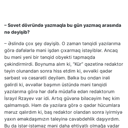
– Sovet dövründə yazmaqla bu gün yazmaq arasında
nə dəyişib?
– Əslində çox şey dəyişib. O zaman tənqidi yazılarıma
görə dəfələrlə məni işdən çıxarmaq istəyiblər. Ancaq
bu məni yeni bir tənqid obyekti tapmaqda
çəkindirmirdi. Boynuma alım ki, “Kür” qəzetinə redaktor
təyin olunandan sonra hiss etdim ki, əvvəlki qədər
sərbəst və cəsarətli deyiləm. Bəlkə bu ondan irəli
gəlirdi ki, əvvəllər başımın üstündə məni tənqidi
yazılarıma görə hər dəfə müdafiə edən redaktorum
İsrayıl Rzayev var idi. Artıq güvənə biləcəyim heç kim
qalmamışdı. Həm də yazılara görə o qədər hücumlara
məruz qalırdım ki, baş redaktor olandan sonra iyirmiyə
yaxın əməkdaşımızın taleyinə cavabdehlik daşıyırdım.
Bu da istər-istəməz məni daha ehtiyatlı olmağa vadar