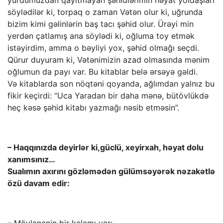
yurdumuzdan qayıtmayan şəhidlərimin həyat yoldaşları
söylədilər ki, torpaq o zaman Vətən olur ki, uğrunda
bizim kimi gəlinlərin baş tacı şəhid olur. Ürəyi min
yerdən çatlamış ana söylədi ki, oğluma toy etmək
istəyirdim, amma o bəyliyi yox, şəhid olmağı seçdi.
Qürur duyuram ki, Vətənimizin azad olmasında mənim
oğlumun da payı var. Bu kitablar belə ərsəyə gəldi.
Və kitablarda son nöqtəni qoyanda, ağlımdan yalnız bu
fikir keçirdi: “Uca Yaradan bir daha mənə, bütövlükdə
heç kəsə şəhid kitabı yazmağı nəsib etməsin”.
– Haqqınızda deyirlər ki,güclü, xeyirxah, həyat dolu
xanımsınız…
Sualımın axırını gözləmədən gülümsəyərək nəzakətlə
özü davam edir: