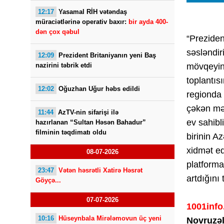
12:17
Yasamal RİH vətəndaş
müraciətlərinə operativ baxır:
bir ayda 400-
dən çox qəbul
“Preziden
səsləndir
12:09
Prezident Britaniyanın yeni Baş
nazirini təbrik etdi
mövqeyini
toplantı
12:02
Oğuzhan Uğur həbs edildi
regionda 
çəkən məq
11:44
AzTV-nin sifarişi ilə
ev sahibl
hazırlanan “Sultan Həsən Bahadur”
filminin təqdimatı oldu
birinin A
xidmət ed
08-07-2026
platforma
23:47
Vətən həsrətli Xatirə Həsrət
artdığını 
Göyçə...
07-07-2026
1001info
10:16
Hüseynbala Mirələmovun üç yeni
Novruzəl