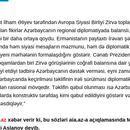
t İlham Əliyev tərəfindən Avropa Siyasi Birliyi Zirvə topla
ilən fikirlər Azərbaycanın regional diplomatiyada balanslı
 bir daha ortaya qoydu. Ermənistanın paytaxtı İrəvan şəh
sında həm siyasi mesajların məzmunu, həm də diplomati
yeni mərhələnin formalaşdığını göstərir. Cənab Prezident
amlardan biri Zirvə görüşlərinin coğrafi balansına dai
iyi etdiyi tədbirə Azərbaycanın dəstək verməsi, eyni za
zərbaycanda keçirilməsi təklifinin irəli sürülməsi diploma
ən rasional mövqedir. Təklifin qəbul olunması isə Azər
larda konstruktiv tərəfdaş kimi qəbul edildiyini göstərir və
təsdiqləyir.”
.az
xəbər verir ki, bu sözləri aia.az-a açıqlamasında M
i Aslanov deyib.