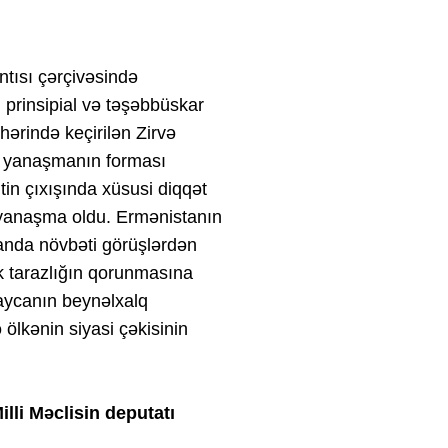
ntısı çərçivəsində
, prinsipial və təşəbbüskar
ərində keçirilən Zirvə
k yanaşmanın forması
in çıxışında xüsusi diqqət
r yanaşma oldu. Ermənistanın
manda növbəti görüşlərdən
tik tarazlığın qorunmasına
baycanın beynəlxalq
 ölkənin siyasi çəkisinin
illi Məclisin deputatı