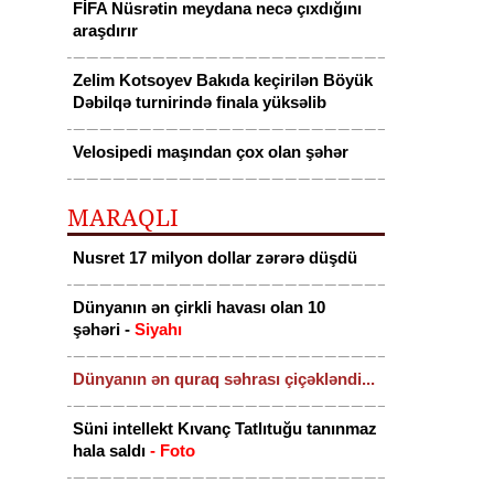
FİFA Nüsrətin meydana necə çıxdığını
araşdırır
Zelim Kotsoyev Bakıda keçirilən Böyük
Dəbilqə turnirində finala yüksəlib
Velosipedi maşından çox olan şəhər
MARAQLI
Nusret 17 milyon dollar zərərə düşdü
Dünyanın ən çirkli havası olan 10
şəhəri -
Siyahı
Dünyanın ən quraq səhrası çiçəkləndi...
Süni intellekt Kıvanç Tatlıtuğu tanınmaz
hala saldı
- Foto