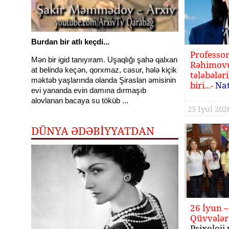
Burdan bir atlı keçdi...
Professo
Mən bir igid tanıyıram. Uşaqlığı şahə qalxan
Rəhimovu
at belində keçən, qorxmaz, cəsur, hələ kiçik
tələbələr
məktəb yaşlarında olanda Şiraslan əmisinin
biri...-
Na
evi yananda evin damına dırmaşıb
yazır
alovlanan bacaya su töküb ...
25 Iyul 2026
DÜNYA ƏDƏBİYYATDAN
26 İyun – 
Qüvvələr
Psixoloji 