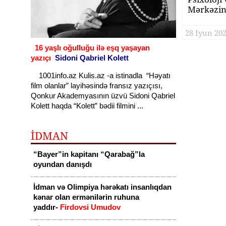
Mərkəzin
28 Iyun 202
16 yaşlı oğulluğu ilə eşq yaşayan
yazıçı
Sidoni Qabriel Kolett
1001info.az Kulis.az -a istinadla “Həyatı
film olanlar” layihəsində fransız yazıçısı,
Qonkur Akademyasının üzvü Sidoni Qabriel
Kolett haqda “Kolett” bədii filmini ...
İDMAN
“Bayer”in kapitanı “Qarabağ”la
oyundan danışdı
İdman və Olimpiya hərəkatı insanlıqdan
kənar olan ermənilərin ruhuna
yaddır-
Firdovsi Umudov