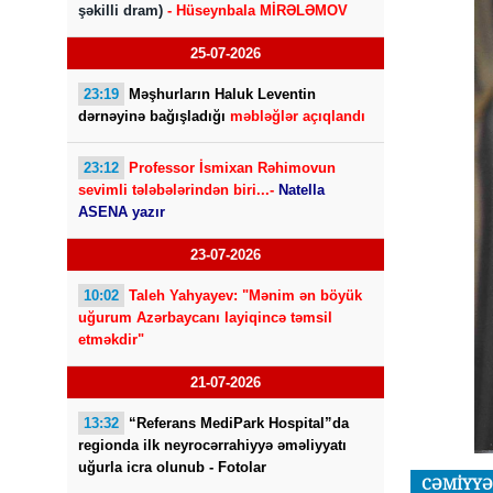
şəkilli dram)
- Hüseynbala MİRƏLƏMOV
25-07-2026
23:19
Məşhurların Haluk Leventin
dərnəyinə bağışladığı
məbləğlər açıqlandı
23:12
Professor İsmixan Rəhimovun
sevimli tələbələrindən biri...-
Natella
ASENA yazır
23-07-2026
10:02
Taleh Yahyayev: "Mənim ən böyük
uğurum Azərbaycanı layiqincə təmsil
etməkdir"
21-07-2026
13:32
“Referans MediPark Hospital”da
regionda ilk neyrocərrahiyyə əməliyyatı
uğurla icra olunub - Fotolar
CƏMİYYƏ