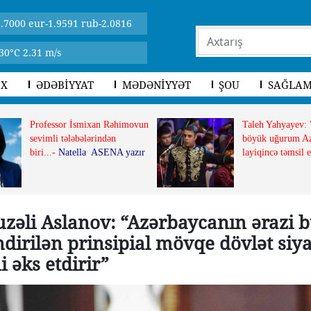
.7000 eur-1.9591 rub-2.0816
30°C 2.31 m/s
İX
ƏDƏBİYYAT
MƏDƏNİYYƏT
ŞOU
SAĞLAM
Professor İsmixan Rəhimovun
Taleh Yahyayev:
sevimli tələbələrindən
böyük uğurum Az
biri...-
Natella ASENA yazır
layiqincə təmsil 
zəli Aslanov: “Azərbaycanın ərazi b
ndirilən prinsipial mövqe dövlət siy
i əks etdirir”