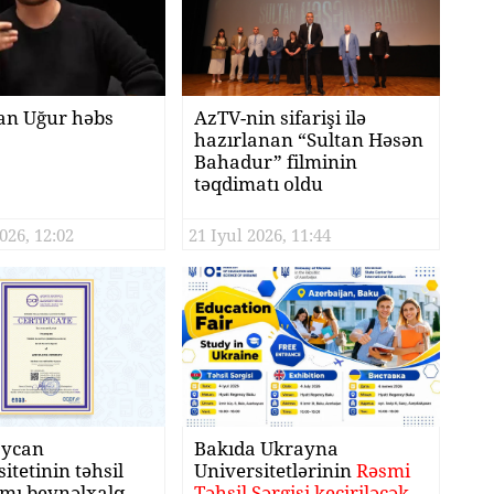
n Uğur həbs
AzTV-nin sifarişi ilə
hazırlanan “Sultan Həsən
Bahadur” filminin
təqdimatı oldu
026, 12:02
21 Iyul 2026, 11:44
aycan
Bakıda Ukrayna
itetinin təhsil
Universitetlərinin
Rəsmi
mı beynəlxalq
Təhsil Sərgisi keçiriləcək