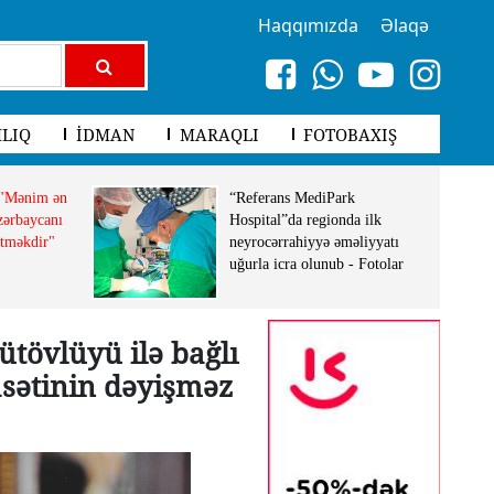
Haqqımızda
Əlaqə
LIQ
İDMAN
MARAQLI
FOTOBAXIŞ
 "Mənim ən
“Referans MediPark
ərbaycanı
Hospital”da regionda ilk
etməkdir"
neyrocərrahiyyə əməliyyatı
uğurla icra olunub - Fotolar
ütövlüyü ilə bağlı
asətinin dəyişməz