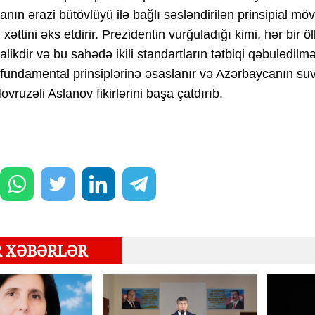
nın ərazi bütövlüyü ilə bağlı səsləndirilən prinsipial möv
xəttini əks etdirir. Prezidentin vurğuladığı kimi, hər bir ö
likdir və bu sahədə ikili standartların tətbiqi qəbuledi
undamental prinsiplərinə əsaslanır və Azərbaycanın suv
vruzəli Aslanov fikirlərini başa çatdırıb.
R XƏBƏRLƏR