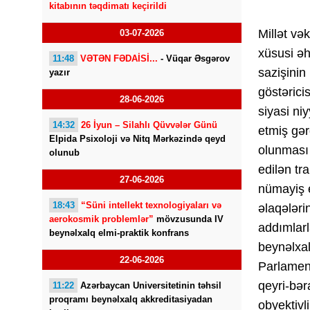
kitabının təqdimatı keçirildi
Millət vək
03-07-2026
xüsusi əh
11:48
VƏTƏN FƏDAİSİ...
- Vüqar Əsgərov
sazişinin
yazır
göstəricis
28-06-2026
siyasi niy
14:32
26 İyun – Silahlı Qüvvələr Günü
etmiş gər
Elpida Psixoloji və Nitq Mərkəzində qeyd
olunması 
olunub
edilən tr
27-06-2026
nümayiş e
18:43
“Süni intellekt texnologiyaları və
əlaqələri
aerokosmik problemlər”
mövzusunda IV
addımlarl
beynəlxalq elmi-praktik konfrans
beynəlxal
22-06-2026
Parlamen
qeyri-bər
11:22
Azərbaycan Universitetinin təhsil
proqramı beynəlxalq akkreditasiyadan
obyektivl