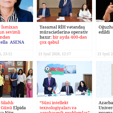
r İsmixan
Yasamal RİH vətəndaş
Oğuzha
n sevimli
müraciətlərinə operativ
edildi
indən
baxır:
bir ayda 400-dən
tella ASENA
çox qəbul
, 23:12
21 Iyul 2026, 12:17
21 Iyul 2
Silahlı
“Süni intellekt
Azərb
 Günü
Elpida
texnologiyaları və
Univers
və Nitq
aerokosmik problemlər”
proqra