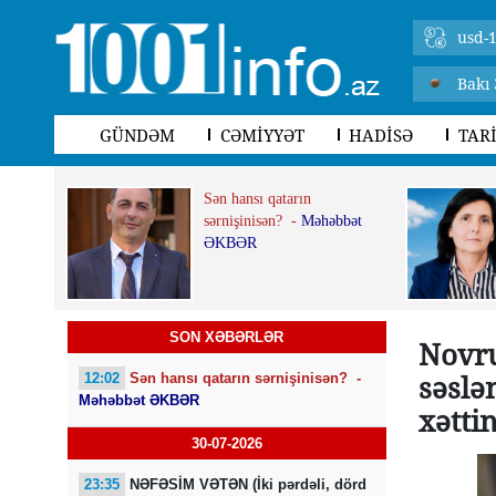
usd-1
Bakı 
GÜNDƏM
CƏMİYYƏT
HADİSƏ
TAR
Sən hansı qatarın
sərnişinisən? -
Məhəbbət
ƏKBƏR
SON XƏBƏRLƏR
Novru
səslə
12:02
Sən hansı qatarın sərnişinisən? -
Məhəbbət ƏKBƏR
xəttin
30-07-2026
23:35
NƏFƏSİM VƏTƏN (İki pərdəli, dörd