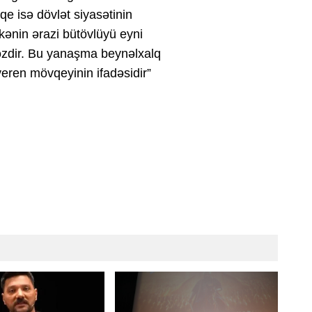
qe isə dövlət siyasətinin
lkənin ərazi bütövlüyü eyni
lməzdir. Bu yanaşma beynəlxalq
eren mövqeyinin ifadəsidir”