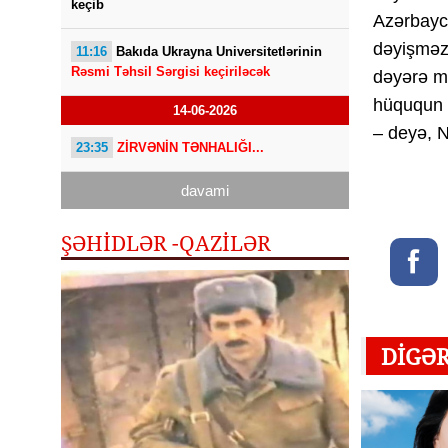
keçib
Azərbayca
dəyişməz 
11:16
Bakıda Ukrayna Universitetlərinin
Rəsmi Təhsil Sərgisi keçiriləcək
dəyərə ma
hüququn f
14-06-2026
– deyə, No
23:35
ZİRVƏNİN TƏNHALIĞI...
davami
ŞƏHİDLƏR -QAZILƏR
DIGƏ