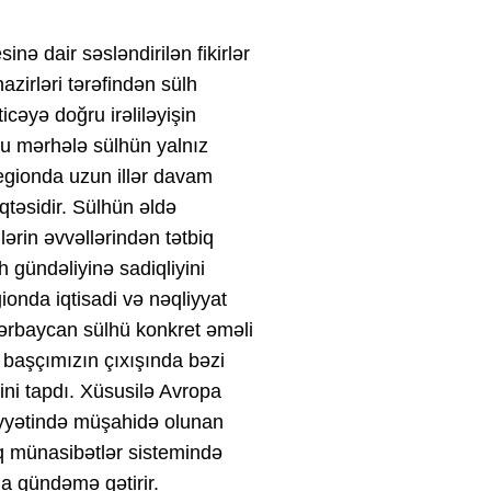
sinə dair səsləndirilən fikirlər
zirləri tərəfindən sülh
icəyə doğru irəliləyişin
, bu mərhələ sülhün yalnız
 regionda uzun illər davam
təsidir. Sülhün əldə
ərin əvvəllərindən tətbiq
h gündəliyinə sadiqliyini
ionda iqtisadi və nəqliyyat
Azərbaycan sülhü konkret əməli
 başçımızın çıxışında bəzi
ini tapdı. Xüsusilə Avropa
iyyətində müşahidə olunan
q münasibətlər sistemində
ha gündəmə gətirir.