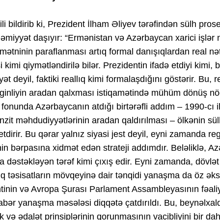
ili bildirib ki, Prezident İlham Əliyev tərəfindən sülh prose
əmiyyət daşıyır: “Ermənistan və Azərbaycan xarici işlər na
 mətninin paraflanması artıq formal danışıqlardan real nət
i kimi qiymətləndirilə bilər. Prezidentin ifadə etdiyi kimi
yət deyil, faktiki reallıq kimi formalaşdığını göstərir. Bu,
ginliyin aradan qalxması istiqamətində mühüm dönüş nöq
fonunda Azərbaycanın atdığı birtərəfli addım – 1990-cı ill
anzit məhdudiyyətlərinin aradan qaldırılması – ölkənin sül
tdirir. Bu qərar yalnız siyasi jest deyil, eyni zamanda reg
nin bərpasına xidmət edən strateji addımdır. Beləliklə, 
a dəstəkləyən tərəf kimi çıxış edir. Eyni zamanda, dövlət
q təsisatların mövqeyinə dair tənqidi yanaşma da öz əks
tinin və Avropa Şurası Parlament Assambleyasının fəal
abər yanaşma məsələsi diqqətə çatdırıldı. Bu, beynəlxal
ik və ədalət prinsiplərinin qorunmasının vacibliyini bir da