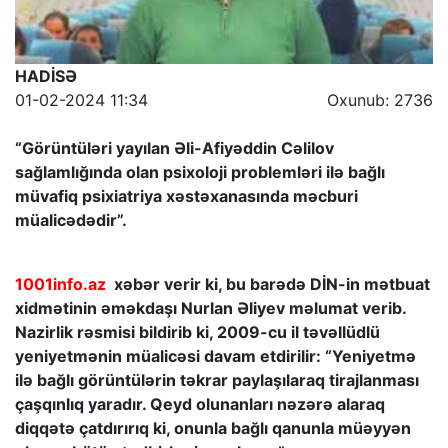
HADİSƏ
01-02-2024 11:34
Oxunub: 2736
“Görüntüləri yayılan Əli-Afiyəddin Cəlilov
sağlamlığında olan psixoloji problemləri ilə bağlı
müvafiq psixiatriya xəstəxanasında məcburi
müalicədədir”.
1001info.az
xəbər verir ki, bu barədə DİN-in mətbuat
xidmətinin əməkdaşı Nurlan Əliyev məlumat verib.
Nazirlik rəsmisi bildirib ki, 2009-cu il təvəllüdlü
yeniyetmənin müalicəsi davam etdirilir: “Yeniyetmə
ilə bağlı görüntülərin təkrar paylaşılaraq tirajlanması
çaşqınlıq yaradır. Qeyd olunanları nəzərə alaraq
diqqətə çatdırırıq ki, onunla bağlı qanunla müəyyən