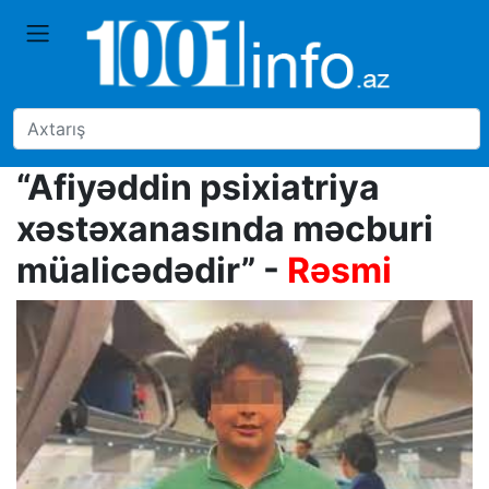
“Afiyəddin psixiatriya
xəstəxanasında məcburi
müalicədədir” -
Rəsmi