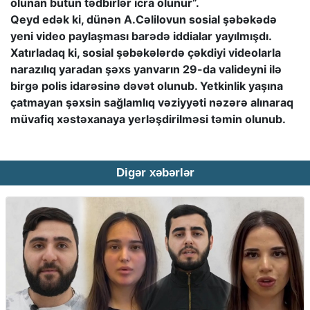
olunan bütün tədbirlər icra olunur”.
Qeyd edək ki, dünən A.Cəlilovun sosial şəbəkədə
yeni video paylaşması barədə iddialar yayılmışdı.
Xatırladaq ki, sosial şəbəkələrdə çəkdiyi videolarla
narazılıq yaradan şəxs yanvarın 29-da valideyni ilə
birgə polis idarəsinə dəvət olunub. Yetkinlik yaşına
çatmayan şəxsin sağlamlıq vəziyyəti nəzərə alınaraq
müvafiq xəstəxanaya yerləşdirilməsi təmin olunub.
Digər xəbərlər