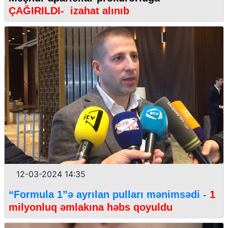
ÇAĞIRILDI- izahat alınıb
12-03-2024 14:35
“Formula 1”ə ayrılan pulları mənimsədi -
1
milyonluq əmlakına həbs qoyuldu