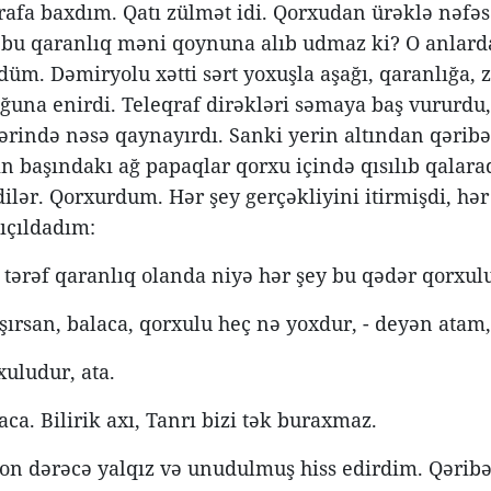
rafa baxdım. Qatı zülmət idi. Qorxudan ürəklə nəfəs
bu qaranlıq məni qoynuna alıb udmaz ki? O anlard
üm. Dəmiryolu xətti sərt yoxuşla aşağı, qaranlığa, 
ğuna enirdi. Teleqraf dirəkləri səmaya baş vururdu,
lərində nəsə qaynayırdı. Sanki yerin altından qəribə,
in başındakı ağ papaqlar qorxu içində qısılıb qalaraq
dilər. Qorxurdum. Hər şey gerçəkliyini itirmişdi, hə
pıçıldadım:
r tərəf qaranlıq olanda niyə hər şey bu qədər qorxul
şırsan, balaca, qorxulu heç nə yoxdur, - deyən atam
xuludur, ata.
aca. Bilirik axı, Tanrı bizi tək buraxmaz.
n dərəcə yalqız və unudulmuş hiss edirdim. Qəribəy