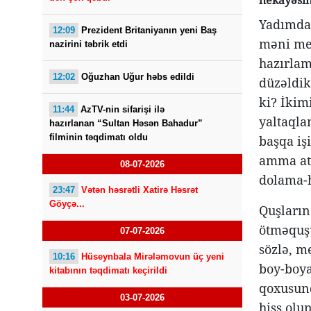
hekayəsin
Yadımdad
12:09
Prezident Britaniyanın yeni Baş
məni meş
nazirini təbrik etdi
hazırlam
12:02
Oğuzhan Uğur həbs edildi
düzəldik
ki? İkim
11:44
AzTV-nin sifarişi ilə
yaltaqla
hazırlanan “Sultan Həsən Bahadur”
filminin təqdimatı oldu
başqa iş
amma ata
08-07-2026
dolama-
23:47
Vətən həsrətli Xatirə Həsrət
Göyçə...
Quşların
ötməquşu
07-07-2026
sözlə, m
10:16
Hüseynbala Mirələmovun üç yeni
boy-boya
kitabının təqdimatı keçirildi
qoxusund
03-07-2026
hiss olu