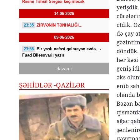
Rəsmi Təhsil Sərgisi keçiriləcək
yetişdik.
14-06-2026
cücələri
etdik. Ö
23:35
ZİRVƏNİN TƏNHALIĞI...
də çay a
09-06-2026
gəzintim
23:58
Bir yaşlı nəfəsi gəlməyən evdə…-
döndük. 
Fuad Biləsuvarlı yazır
hər kəsi
geniş idi
davami
əks olunu
ŞƏHİDLƏR -QAZILƏR
enib sah
olanda bu
Bəzən ba
qismətdən
ağac qab
şənlənir
qayıtmaq