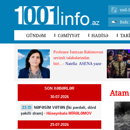
usd-1
Bakı 
GÜNDƏM
CƏMİYYƏT
HADİSƏ
TAR
Professor İsmixan Rəhimovun
sevimli tələbələrindən
biri...-
Natella ASENA yazır
SON XƏBƏRLƏR
Atam
30-07-2026
23:35
NƏFƏSİM VƏTƏN (İki pərdəli, dörd
şəkilli dram)
- Hüseynbala MİRƏLƏMOV
25-07-2026