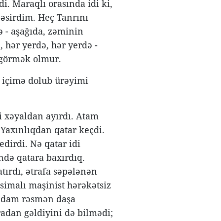
i. Maraqlı orasında idi ki,
r əsirdim. Heç Tanrını
 - aşağıda, zəminin
 hər yerdə, hər yerdə -
 görmək olmur.
q içimə dolub ürəyimi
i xəyaldan ayırdı. Atam
Yaxınlıqdan qatar keçdi.
edirdi. Nə qatar idi
ndə qatara baxırdıq.
tırdı, ətrafa səpələnən
simalı maşinist hərəkətsiz
 adam rəsmən daşa
dan gəldiyini də bilmədi;