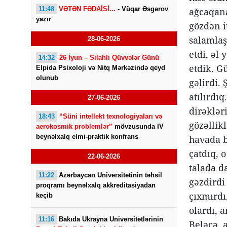
11:48
VƏTƏN FƏDAİSİ...
- Vüqar Əsgərov
ağcaqanad
yazır
gözdən i
salamlaş
28-06-2026
etdi, əl
14:32
26 İyun – Silahlı Qüvvələr Günü
etdik. G
Elpida Psixoloji və Nitq Mərkəzində qeyd
olunub
gəlirdi.
atılırdıq
27-06-2026
dirəklər
18:43
“Süni intellekt texnologiyaları və
gözəllik
aerokosmik problemlər”
mövzusunda IV
beynəlxalq elmi-praktik konfrans
havada b
çatdıq, 
22-06-2026
talada d
11:22
Azərbaycan Universitetinin təhsil
gəzdirdi
proqramı beynəlxalq akkreditasiyadan
çıxmırdı
keçib
olardı, 
11:16
Bakıda Ukrayna Universitetlərinin
Beləcə, 