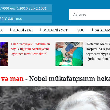
.7000 eur-1.9610 rub-2.1031
29°C 8.01 m/s
İX
ƏDƏBİYYAT
MƏDƏNİYYƏT
ŞOU
SAĞLAM
Taleh Yahyayev: "Mənim ən
“Referans MediP
böyük uğurum Azərbaycanı
Hospital”da regio
layiqincə təmsil etməkdir"
neyrocərrahiyyə 
uğurla icra olunu
 və mən
- Nobel mükafatçısının hek