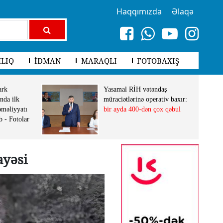
Haqqımızda
Əlaqə
LIQ
İDMAN
MARAQLI
FOTOBAXIŞ
ark
Yasamal RİH vətəndaş
nda ilk
müraciətlərinə operativ baxır:
əməliyyatı
bir ayda 400-dən çox qəbul
b - Fotolar
ayəsi