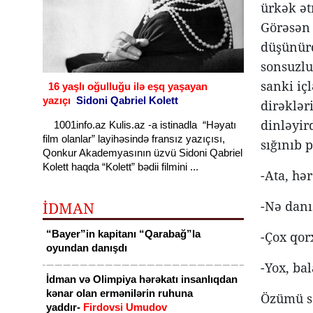
ürkək ət
Görəsən 
düşünürd
sonsuzlu
sanki iç
16 yaşlı oğulluğu ilə eşq yaşayan
yazıçı
Sidoni Qabriel Kolett
dirəklər
dinləyir
1001info.az Kulis.az -a istinadla “Həyatı
film olanlar” layihəsində fransız yazıçısı,
sığınıb 
Qonkur Akademyasının üzvü Sidoni Qabriel
Kolett haqda “Kolett” bədii filmini ...
-Ata, hə
-Nə danı
İDMAN
“Bayer”in kapitanı “Qarabağ”la
-Çox qor
oyundan danışdı
-Yox, bal
İdman və Olimpiya hərəkatı insanlıqdan
kənar olan ermənilərin ruhuna
Özümü so
yaddır-
Firdovsi Umudov