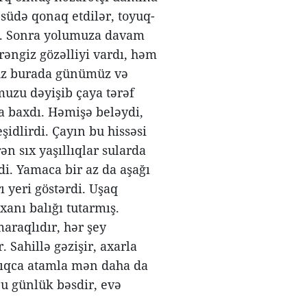
ə südə qonaq etdilər, toyuq-
lər. Sonra yolumuza davam
rəngiz gözəlliyi vardı, həm
əhz burada günümüz və
muzu dəyişib çaya tərəf
 baxdı. Həmişə beləydi,
idlirdi. Çayın bu hissəsi
ən sıx yaşıllıqlar sularda
rdi. Yamaca bir az da aşağı
 yeri göstərdi. Uşaq
xanı balığı tutarmış.
araqlıdır, hər şey
. Sahillə gəzişir, axarla
xdıqca atamla mən daha da
bu günlük bəsdir, evə