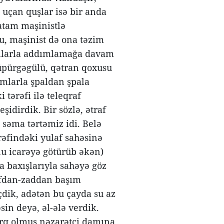
ə uçan quşlar isə bir anda
 atam maşinistlə
u, maşinist də ona təzim
şpallarla addımlamağa davam
üpürgəgülü, qətran qoxusu
ımlarla şpaldan şpala
 tərəfi ilə teleqraf
şidirdik. Bir sözlə, ətraf
səma tərtəmiz idi. Belə
rəfindəki yulaf sahəsinə
onu icarəyə götürüb əkən)
a baxışlarıyla sahəyə göz
afdan-zaddan başım
dik, adətən bu çayda su az
in deyə, əl-ələ verdik.
ərq olmuş nəzarətçi damına