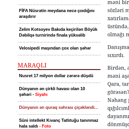
məni bir
sözləri 
FİFA Nüsrətin meydana necə çıxdığını
araşdırır
xatırlam
üstündə,
Zelim Kotsoyev Bakıda keçirilən Böyük
olmağı m
Dəbilqə turnirində finala yüksəlib
Danışmad
Velosipedi maşından çox olan şəhər
sıxırdı.
MARAQLI
Birdən, 
məni aşa
Nusret 17 milyon dollar zərərə düşdü
Qara, tam
Dünyanın ən çirkli havası olan 10
görəsən?
şəhəri -
Siyahı
Nəhəng p
qığılcım
Dünyanın ən quraq səhrası çiçəkləndi...
dayanmış
Süni intellekt Kıvanç Tatlıtuğu tanınmaz
dönmüşdü
hala saldı
- Foto