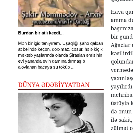
Hava qar
amma dem
başımıza 
Burdan bir atlı keçdi...
bir günd
Mən bir igid tanıyıram. Uşaqlığı şahə qalxan
Ağaclar 
at belində keçən, qorxmaz, cəsur, hələ kiçik
kəsilird
məktəb yaşlarında olanda Şiraslan əmisinin
qolundan
evi yananda evin damına dırmaşıb
alovlanan bacaya su töküb ...
vermədən
yaxınlaş
DÜNYA ƏDƏBİYYATDAN
yayılırd
mehriban
üstüylə 
də onun 
ilə saki
zülmət o