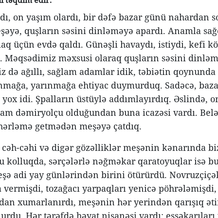
i təqdim edir.
ı, on yaşım olardı, bir dəfə bazar günü nahardan 
əyə, quşların səsini dinləməyə apardı. Anamla sağo
aq üçün evdə qaldı. Günəşli havaydı, istiydi, kefi k
. Məqsədimiz məxsusi olaraq quşların səsini dinləm
iz də ağıllı, sağlam adamlar idik, təbiətin qoynunda
nmağa, yarınmağa ehtiyac duymurduq. Sadəcə, baz
i yox idi. Şpalların üstüylə addımlayırdıq. Əslində,
m dəmiryolçu olduğundan buna icazəsi vardı. Bel
hərləmə getmədən meşəyə çatdıq.
 cəh-cəhi və digər gözəlliklər meşənin kənarında biz
 kolluqda, sərçələrlə nəğməkar qaratoyuqlar isə bud
eşə adi yay günlərindən birini ötürürdü. Novruzçiçə
 vermişdi, tozağacı yarpaqları yenicə pöhrələmişdi, 
an xumarlanırdı, meşənin hər yerindən qarışıq ətir
nurdu. Hər tərəfdə həyat nişanəsi vardı: eşşəkarıları 