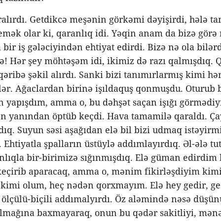
alırdı. Getdikcə meşənin görkəmi dəyişirdi, hələ t
ək olar ki, qaranlıq idi. Yəqin anam da bizə görə
bir iş gələciyindən ehtiyat edirdi. Bizə nə ola bilər
ə! Hər şey möhtəşəm idi, ikimiz də razı qalmışdıq. Qa
qəribə şəkil alırdı. Sanki bizi tanımırlarmış kimi h
ilər. Ağaclardan birinə işıldaquş qonmuşdu. Oturub b
 yapışdım, amma o, bu dəhşət saçan işığı görmədiy
 yanından öptüb keçdi. Hava tamamilə qaraldı. Ça
dıq. Suyun səsi aşağıdan elə bil bizi udmaq istəyirmiş
ı. Ehtiyatla şpalların üstüylə addımlayırdıq. Əl-ələ
lıqla bir-birimizə sığınmışdıq. Elə güman edirdim
keçirib aparacaq, amma o, mənim fikirləşdiyim kimi 
kimi olum, heç nədən qorxmayım. Elə hey gedir, ged
t, ölçülü-biçili addımalyırdı. Öz aləmində nəsə düşün
lmağına baxmayaraq, onun bu qədər sakitliyi, mənə 