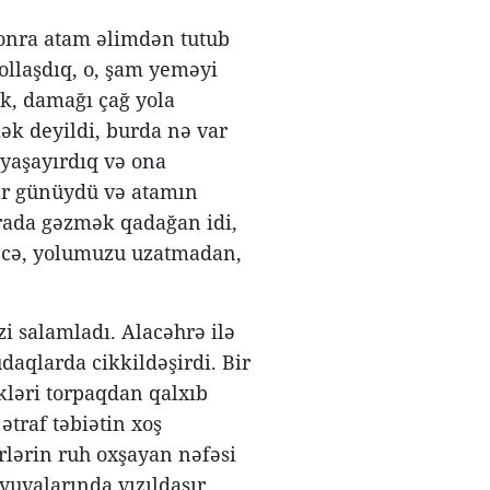
sonra atam əlimdən tutub
llaşdıq, o, şam yeməyi
ök, damağı çağ yola
ək deyildi, burda nə var
 yaşayırdıq və ona
ar günüydü və atamın
 orada gəzmək qadağan idi,
əcə, yolumuzu uzatmadan,
i salamladı. Alacəhrə ilə
aqlarda cikkildəşirdi. Bir
kləri torpaqdan qalxıb
ətraf təbiətin xoş
lərin ruh oxşayan nəfəsi
yuvalarında vızıldaşır,