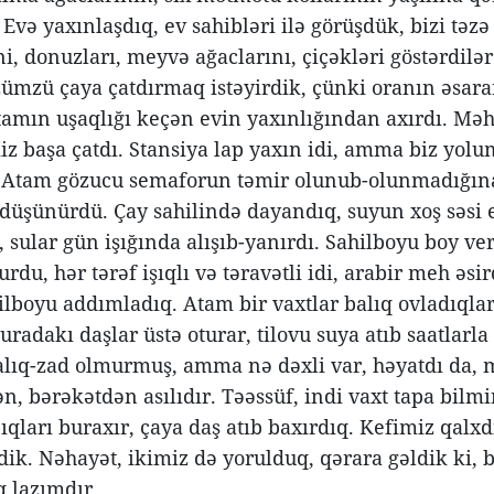
 Evə yaxınlaşdıq, ev sahibləri ilə görüşdük, bizi təz
ni, donuzları, meyvə ağaclarını, çiçəkləri göstərdi
zümzü çaya çatdırmaq istəyirdik, çünki oranın əsara
tamın uşaqlığı keçən evin yaxınlığından axırdı. M
iz başa çatdı. Stansiya lap yaxın idi, amma biz yolu
Atam gözucu semaforun təmir olunub-olunmadığına
 düşünürdü. Çay sahilində dayandıq, suyun xoş səsi eş
, sular gün işığında alışıb-yanırdı. Sahilboyu boy ver
rdu, hər tərəf işıqlı və təravətli idi, arabir meh əsi
ilboyu addımladıq. Atam bir vaxtlar balıq ovladıqları
radakı daşlar üstə oturar, tilovu suya atıb saatlarla 
lıq-zad olmurmuş, amma nə dəxli var, həyatdı da, m
, bərəkətdən asılıdır. Təəssüf, indi vaxt tapa bilmir
ıqları buraxır, çaya daş atıb baxırdıq. Kefimiz qal
dik. Nəhayət, ikimiz də yorulduq, qərara gəldik ki, 
 lazımdır.