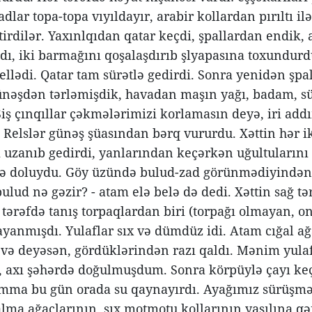
lar topa-topa vıyıldayır, arabir kollardan pırıltı il
tirdilər. Yaxınlqıdan qatar keçdi, şpallardan endik,
dı, iki barmağını qoşalaşdırıb şlyapasına toxundurd
 yellədi. Qatar tam sürətlə gedirdi. Sonra yenidən 
ünəşdən tərləmişdik, havadan maşın yağı, badam, s
 Şiş çınqıllar çəkmələrimizi korlamasın deyə, iri add
. Relslər günəş şüasından bərq vururdu. Xəttin hər iki
i uzanıb gedirdi, yanlarından keçərkən uğultularını e
lə doluydu. Göy üzündə bulud-zad görünmədiyindən 
ulud nə gəzir? - atam elə belə də dedi. Xəttin sağ tə
o tərəfdə tanış torpaqlardan biri (torpağı olmayan, 
ayanmışdı. Yulaflar sıx və dümdüz idi. Atam cığal ağ
 və deyəsən, gördüklərindən razı qaldı. Mənim yul
, axı şəhərdə doğulmuşdum. Sonra körpüylə çayı keç
amma bu gün orada su qaynayırdı. Ayağımız sürüşməs
alma ağaclarının, sıx motmotu kollarının yaşılına q