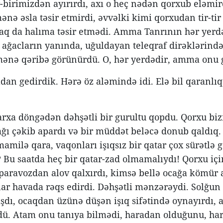
-birimizdən ayırırdı, axı o heç nədən qorxub eləmird
mənə əsla təsir etmirdi, əvvəlki kimi qorxudan tir-ti
aq da halıma təsir etmədi. Amma Tanrının hər yerdə
 ağacların yanında, uğuldayan teleqraf dirəklərində,
ənə qəribə görünürdü. O, hər yerdədir, amma onu
an gedirdik. Hərə öz aləmində idi. Elə bil qaranlı
arxa döngədən dəhşətli bir gurultu qopdu. Qorxu biz
ğı çəkib apardı və bir müddət beləcə donub qaldıq. 
amilə qara, vaqonları işıqsız bir qatar çox sürətlə g
 Bu saatda heç bir qatar-zad olmamalıydı! Qorxu içi
aravozdan alov qalxırdı, kimsə bellə ocağa kömür a
lar havada rəqs edirdi. Dəhşətli mənzərəydi. Solğun 
dı, ocaqdan üzünə düşən işıq sifətində oynayırdı,
. Atam onu tanıya bilmədi, haradan olduğunu, hara