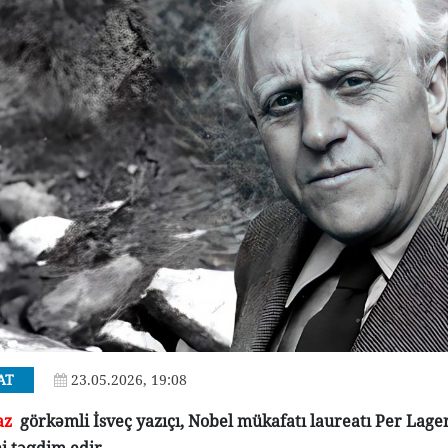
AT
23.05.2026, 19:08
.az
görkəmli İsveç yazıçı, Nobel mükafatı laureatı Per Lag