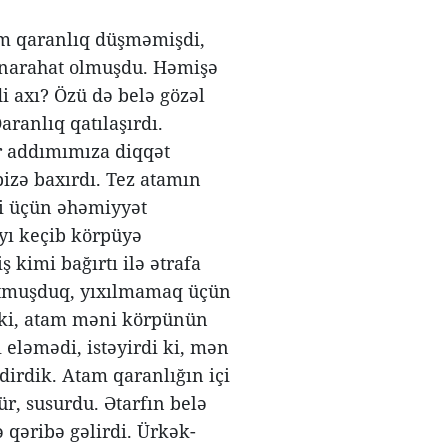
am qaranlıq düşməmişdi,
 narahat olmuşdu. Həmişə
di axı? Özü də belə gözəl
ranlıq qatılaşırdı.
ər addımımıza diqqət
izə baxırdı. Tez atamın
i üçün əhəmiyyət
yı keçib körpüyə
 kimi bağırtı ilə ətrafa
 tutmuşduq, yıxılmamaq üçün
 ki, atam məni körpünün
eləmədi, istəyirdi ki, mən
irdik. Atam qaranlığın içi
ür, susurdu. Ətarfın belə
qəribə gəlirdi. Ürkək-