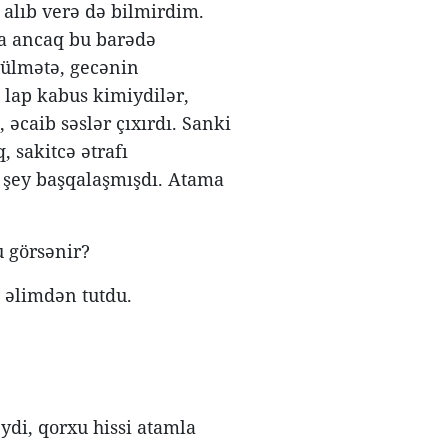
 alıb verə də bilmirdim.
a ancaq bu barədə
zülmətə, gecənin
 lap kabus kimiydilər,
 əcaib səslər çıxırdı. Sanki
, sakitcə ətrafı
r şey başqalaşmışdı. Atama
u görsənir?
, əlimdən tutdu.
di, qorxu hissi atamla