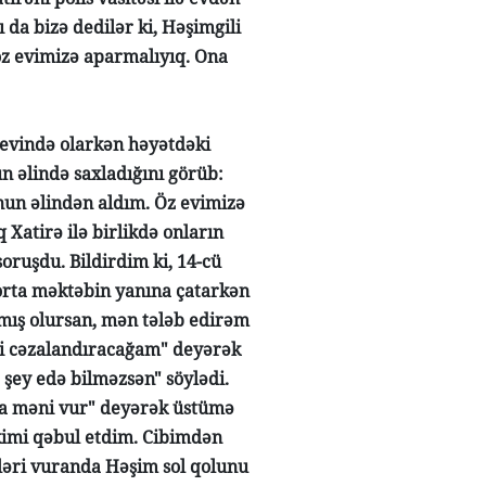
ı da bizə dedilər ki, Həşimgili
öz evimizə aparmalıyıq. Ona
n evində olarkən həyətdəki
 əlində saxladığını görüb:
nun əlindən aldım. Öz evimizə
Xatirə ilə birlikdə onların
oruşdu. Bildirdim ki, 14-cü
 orta məktəbin yanına çatarkən
mış olursan, mən tələb edirəm
ni cəzalandıracağam" deyərək
 şey edə bilməzsən" söylədi.
arsa məni vur" deyərək üstümə
kimi qəbul etdim. Cibimdən
ləri vuranda Həşim sol qolunu