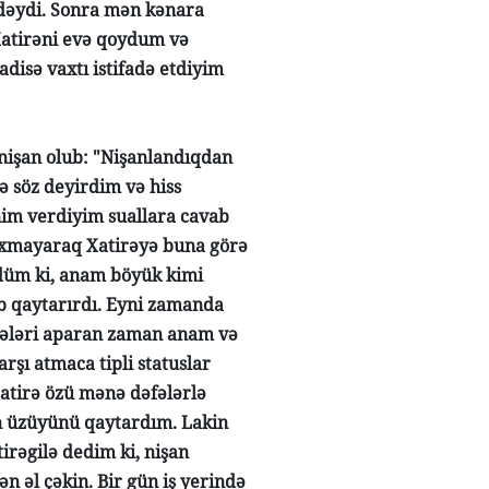
 dəydi. Sonra mən kənara
 Xatirəni evə qoydum və
isə vaxtı istifadə etdiyim
 nişan olub: "Nişanlandıqdan
ə söz deyirdim və hiss
nim verdiyim suallara cavab
baxmayaraq Xatirəyə buna görə
düm ki, anam böyük kimi
b qaytarırdı. Eyni zamanda
yələri aparan zaman anam və
şı atmaca tipli statuslar
atirə özü mənə dəfələrlə
an üzüyünü qaytardım. Lakin
rəgilə dedim ki, nişan
 əl çəkin. Bir gün iş yerində