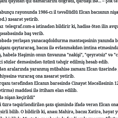
anı qayıdan qız damarlarını doğradı, qardaşı isə... – Şok t
abunçu rayonunda 1986-cı il təvəllüdlü Elcan bacısının nişa
red.) xəsarət yetirib.
az teleqraf.com-a istinadən bildirir ki, hadisə ötən ilin a
əsəbəsində baş verib.
əbədə yerləşən yanacaqdoldurma məntəqəsinin yanında bacı
işanı qaytararaq, bacısı ilə evlənməkdən imtina etməsində
ş, habelə Həşimin onun ünvanına "nakişi", "qeyrətsiz" və "c
ci sözlər deməsindən özünü təhqir edilmiş hesab edib.
ən aralarında yaranmış mübahisə zamanı Elcan üzərində g
ahiyəsinə vuraraq ona xəsarət yetirib.
orqanı tərəfindən Elcanın barəsində Cinayət Məcəlləsinin 12
tirmə) maddəsi ilə ittiham elan edilib.
ilə nişan keçirildi"
şi üzrə təqsirləndirilən şəxs qismində ifadə verən Elcan on
irli bilib. O bildirib ki, anası Mahirə, bacısı Xatirə, həyat y