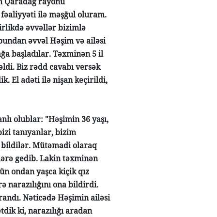
üm Qaradağ rayonu
fəaliyyəti ilə məşğul oluram.
irlikdə əvvəllər bizimlə
bundan əvvəl Həşim və ailəsi
a başladılar. Təxminən 5 il
ldi. Biz rədd cavabı versək
. El adəti ilə nişan keçirildi,
anlı olublar: "Həşimin 36 yaşı,
izi tanıyanlar, bizim
ı bildilər. Mütəmadi olaraq
lərə gedib. Lakin təxminən
ün ondan yaşca kiçik qız
ə narazılığını ona bildirdi.
andı. Nəticədə Həşimin ailəsi
tdik ki, narazılığı aradan