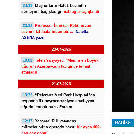
23:19
Məşhurların Haluk Leventin
dərnəyinə bağışladığı
məbləğlər açıqlandı
23:12
Professor İsmixan Rəhimovun
sevimli tələbələrindən biri...-
Natella
ASENA yazır
23-07-2026
10:02
Taleh Yahyayev: "Mənim ən böyük
uğurum Azərbaycanı layiqincə təmsil
etməkdir"
21-07-2026
13:32
“Referans MediPark Hospital”da
regionda ilk neyrocərrahiyyə əməliyyatı
uğurla icra olunub - Fotolar
12:17
Yasamal RİH vətəndaş
HADİSƏ
müraciətlərinə operativ baxır:
bir ayda 400-
dən çox qəbul