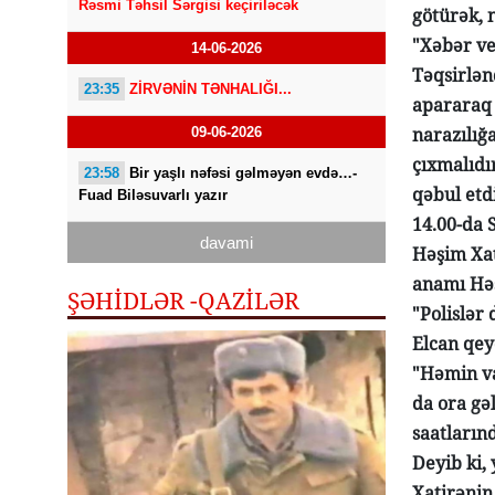
Rəsmi Təhsil Sərgisi keçiriləcək
götürək, 
"Xəbər ve
14-06-2026
Təqsirlən
23:35
ZİRVƏNİN TƏNHALIĞI...
apararaq 
narazılığ
09-06-2026
çıxmalıdı
23:58
Bir yaşlı nəfəsi gəlməyən evdə…-
qəbul etd
Fuad Biləsuvarlı yazır
14.00-da 
davami
Həşim Xat
anamı Həşi
ŞƏHİDLƏR -QAZILƏR
"Polislər
Elcan qey
"Həmin va
da ora gə
saatların
Deyib ki,
Xatirənin