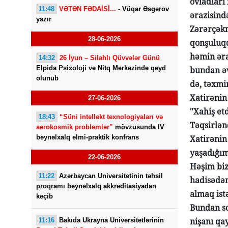
övladları
11:48
VƏTƏN FƏDAİSİ...
- Vüqar Əsgərov
ərazisind
yazır
Zərərçəkmi
28-06-2026
qonşuluqd
həmin əra
14:32
26 İyun – Silahlı Qüvvələr Günü
Elpida Psixoloji və Nitq Mərkəzində qeyd
bundan əv
olunub
də, təxmin
Xatirənin
27-06-2026
"Xahiş etd
18:43
“Süni intellekt texnologiyaları və
Təqsirlənd
aerokosmik problemlər”
mövzusunda IV
beynəlxalq elmi-praktik konfrans
Xatirənin
yaşadığım
22-06-2026
Həşim biz
11:22
Azərbaycan Universitetinin təhsil
hadisədən
proqramı beynəlxalq akkreditasiyadan
almaq istə
keçib
Bundan so
nişanı qay
11:16
Bakıda Ukrayna Universitetlərinin