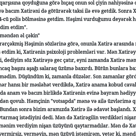
qarşısına qoyduğuna görə bıçaq onun sol çiyin nahiyəsinə
və bacım Xatirəni də götürərək taksi ilə evə getdik. Sonra
4-cü polis bölməsinə getdim. Həşimi vurduğumu deyərək had
qdim etdim".
, məndən əl çəkin"
ərərçəkmiş Həşimin sözlərinə görə, onunla Xatirə arasında
s etdim ki, Xatirənin psixoloji problemləri var. Mən Xatirəy
i, dediyim söz Xatirəyə gec çatır, eyni zamanda Xatirə mə
ncaq başını aşağı salaraq üzümə baxırdı. Bütün bunlara 
mədim. Düşündüm ki, zamanla düzələr. Son zamanlar gör
hər hansı bir məsləhət verdikdə, Xatirə anama kobud cava
da anam və bacım birlikdə Xatirənin evinə bayram hədiy
dən qovub. Həmçinin "votsapda" mənə və ailə üzvlərimə qar
Bundan sonra bizim aramızda Xatirə ilə ədavət başlandı. X
ytarmaq istədiyini dedi. Mən də Xatirəgilin verdikləri niş
 mənim verdiyim nişan üzüyünü qaytarmadılar. Mən də Xati
ermirsiz, verməyin, mən üzüyü istəmirəm, yetər ki, məndən