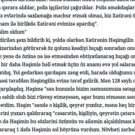
qərara alıblar, polis işçilərini çağırıblar. Polis əməkdaşlar
öz evlərində saxlamağa məcbur etmək olmaz, biz Xatirəni 
nam ilə birlikdə Xatirəni evimizə apardıq".
əslim oldum"
dirilən şəxs bildirib ki, yolda olarkən Xatirənin Həşimgili
zərindən götürərək öz qolunu kəsdiyi bıçağı sonradan onun
n yenə də özünə nə isə etməsindən ehtiyatlanaraq bıçağı o
bir daha Həşimlə həll etmək üçün öz anamı evə yol salaraq 
ıtdıq. Yol gedərkən qardaşım zəng etdi, harada olduğumu s
məsi tərəfdən Həşimgilin evinə tərəf gəlirik. Mən 128 saylı
arşılaşdıq. Həşimə "sən bununla bizim namusumuza sataş
a sahib olub bizi rüsvay etməyəsən, əgər bunu etməsən sə
etdim. Həşim "səndə o kişilik, qeyrət yoxdur, mənə heç bir
ərini yuxarı qaldıraraq "cəsarətin, kişiliyin, qeyrətin çat
n də Həşimin bu sözlərini özümün və ailəmin alçaldılması 
xararaq 1 dəfə Həşimin sol böyrünə vurdum. Növbəti zərbə