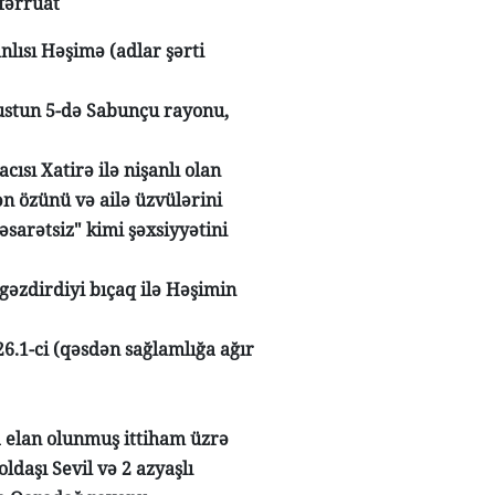
əfərrüat
nlısı Həşimə (adlar şərti
vqustun 5-də Sabunçu rayonu,
sı Xatirə ilə nişanlı olan
n özünü və ailə üzvülərini
əsarətsiz" kimi şəxsiyyətini
əzdirdiyi bıçaq ilə Həşimin
6.1-ci (qəsdən sağlamlığa ağır
a elan olunmuş ittiham üzrə
oldaşı Sevil və 2 azyaşlı