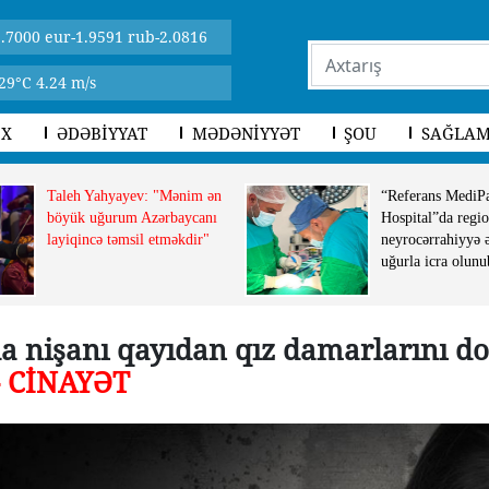
.7000 eur-1.9591 rub-2.0816
29°C 4.24 m/s
İX
ƏDƏBİYYAT
MƏDƏNİYYƏT
ŞOU
SAĞLAM
Taleh Yahyayev: "Mənim ən
“Referans MediP
böyük uğurum Azərbaycanı
Hospital”da regio
layiqincə təmsil etməkdir"
neyrocərrahiyyə 
uğurla icra olunu
a nişanı qayıdan qız damarlarını do
- CİNAYƏT