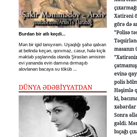
çıxarmağı 
Xatirəni 
görə də a
"Polisə t
Burdan bir atlı keçdi...
Təqsirlən
Mən bir igid tanıyıram. Uşaqlığı şahə qalxan
masanın ü
at belində keçən, qorxmaz, cəsur, hələ kiçik
"Xatirəni
məktəb yaşlarında olanda Şiraslan əmisinin
evi yananda evin damına dırmaşıb
çatmamış 
alovlanan bacaya su töküb ...
evinə qay
polis böl
DÜNYA ƏDƏBİYYATDAN
Həşimlə q
ki, bacım
xəbərdar 
Sonra əll
gəldi. Mə
bıçağı çı