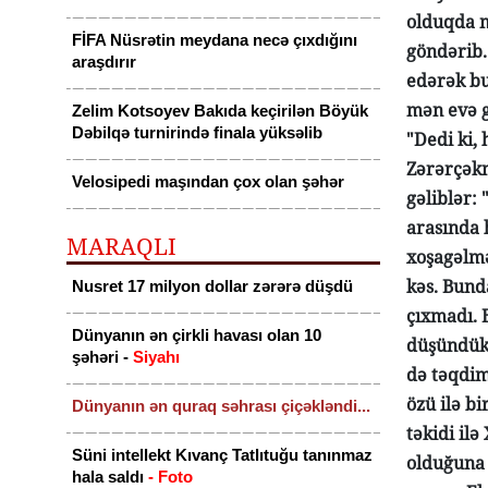
olduqda m
FİFA Nüsrətin meydana necə çıxdığını
göndərib.
araşdırır
edərək bu
mən evə g
Zelim Kotsoyev Bakıda keçirilən Böyük
Dəbilqə turnirində finala yüksəlib
"Dedi ki, 
Zərərçəkm
Velosipedi maşından çox olan şəhər
gəliblər:
arasında 
MARAQLI
xoşagəlməz
kəs. Bund
Nusret 17 milyon dollar zərərə düşdü
çıxmadı. 
Dünyanın ən çirkli havası olan 10
düşündük k
şəhəri -
Siyahı
də təqdim
özü ilə bi
Dünyanın ən quraq səhrası çiçəkləndi...
təkidi ilə
Süni intellekt Kıvanç Tatlıtuğu tanınmaz
olduğuna 
hala saldı
- Foto