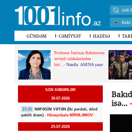
usd-1
Bakı 
GÜNDƏM
CƏMİYYƏT
HADİSƏ
TAR
Professor İsmixan Rəhimovun
sevimli tələbələrindən
biri...-
Natella ASENA yazır
SON XƏBƏRLƏR
Bakıd
30-07-2026
isə...
23:35
NƏFƏSİM VƏTƏN (İki pərdəli, dörd
şəkilli dram)
- Hüseynbala MİRƏLƏMOV
25-07-2026