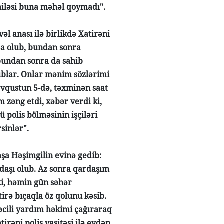
ailəsi buna məhəl qoymadı".
l anası ilə birlikdə Xatirəni
sa olub, bundan sonra
 bundan sonra da sahib
ublar. Onlar mənim sözlərimi
avqustun 5-də, təxminən saat
 zəng etdi, xəbər verdi ki,
 polis bölməsinin işçiləri
sinlər".
aşa Həşimgilin evinə gedib:
daşı olub. Az sonra qardaşım
ki, həmin gün səhər
tirə bıçaqla öz qolunu kəsib.
əcili yardım həkimi çağıraraq
irəni polis vasitəsi ilə evdən