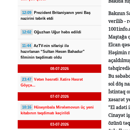
Bakıda niş
Bakının S
12:09
Prezident Britaniyanın yeni Baş
nazirini təbrik etdi
verilib - 
1001info.
12:02
Oğuzhan Uğur həbs edildi
Maştağa q
Elcan qəs
11:44
AzTV-nin sifarişi ilə
hazırlanan “Sultan Həsən Bahadur”
Həşimin n
filminin təqdimatı oldu
açaldılmı
təhqiredi
08-07-2026
Bu səbəbd
23:47
Vətən həsrətli Xatirə Həsrət
sol döş n
Göyçə...
İstintaq 
07-07-2026
xəsarət ye
"El adəti 
10:16
Hüseynbala Mirələmovun üç yeni
kitabının təqdimatı keçirildi
Cinayət i
özünü təqs
03-07-2026