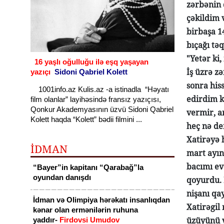
zərbənin 
çəkildim 
birbaşa 1
bıçağı tə
"Yetər ki
16 yaşlı oğulluğu ilə eşq yaşayan
İş üzrə z
yazıçı
Sidoni Qabriel Kolett
sonra his
1001info.az Kulis.az -a istinadla “Həyatı
edirdim k
film olanlar” layihəsində fransız yazıçısı,
Qonkur Akademyasının üzvü Sidoni Qabriel
vermir, a
Kolett haqda “Kolett” bədii filmini ...
heç nə de
Xatirəyə 
İDMAN
mart ayın
bacımı ev
“Bayer”in kapitanı “Qarabağ”la
oyundan danışdı
qoyurdu. 
nişanı qa
İdman və Olimpiya hərəkatı insanlıqdan
Xatirəgil
kənar olan ermənilərin ruhuna
üzüyünü v
yaddır-
Firdovsi Umudov