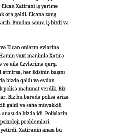
 Elcan Xatirəni iş yerimə
k ora gəldi. Elcana zəng
ərib. Bundan sonra iş bitdi və
 və Elcan onların evlərinə
r. Həmin vaxt mənimlə Xatirə
 və ailə üzvlərimə qarşı
 etmirsə, hər ikisinin başını
də bizdə qaldı və evdən
k polisə məlumat verdik. Biz
ar. Biz bu barədə polisə ərizə
ili gəldi və sahə müvəkkili
anası da bizdə idi. Polislərin
 psixoloji problemləri
etirdi. Xatirənin anası bu