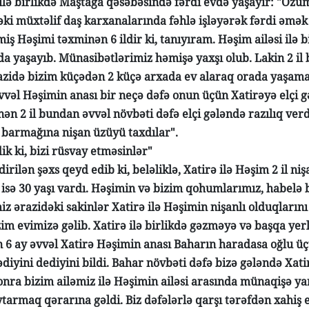
 ilə birlikdə Maştağa qəsəbəsində fərdi evdə yaşayır: "Öz
əki müxtəlif daş karxanalarında fəhlə işləyərək fərdi əmək 
ş Həşimi təxminən 6 ildir ki, tanıyıram. Həşim ailəsi ilə b
a yaşayıb. Münasibətlərimiz həmişə yaxşı olub. Lakin 2 il 
zidə bizim küçədən 2 küçə arxada ev alaraq orada yaşamağ
vəl Həşimin anası bir neçə dəfə onun üçün Xatirəyə elçi gə
ən 2 il bundan əvvəl növbəti dəfə elçi gələndə razılıq verdik
 barmağına nişan üzüyü taxdılar".
ik ki, bizi rüsvay etməsinlər"
irilən şəxs qeyd edib ki, beləliklə, Xatirə ilə Həşim 2 il niş
 isə 30 yaşı vardı. Həşimin və bizim qohumlarımız, habelə b
iz ərazidəki sakinlər Xatirə ilə Həşimin nişanlı olduqların
im evimizə gəlib. Xatirə ilə birlikdə gəzməyə və başqa yer
 6 ay əvvəl Xatirə Həşimin anası Baharın haradasa oğlu üç
diyini dediyini bildi. Bahar növbəti dəfə bizə gələndə Xatir
nra bizim ailəmiz ilə Həşimin ailəsi arasında münaqişə yar
tarmaq qərarına gəldi. Biz dəfələrlə qarşı tərəfdən xahiş e