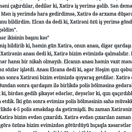
əni çağırdılar, dedilər ki, Xatirə iş yerimə gəlib. Sən demə
 Mən iş yerimdə hara gedirdimsə, Xatirə də arxama düşərə
nu bildirdim. Elcan da dedi ki, Xatirəni özü iş yerimə gönd
əldim".
hər ikisinin başını kəs"
iş bildirib ki, həmin gün Xatirə, onun anası, digər qardaşı
 "Xatirənin anası dedi ki, Xatirə bizim evimizdə qalmalıdı
hər hansı bir nikah olmayıb. Elcanın anası həmin vaxt mənə
 sözlər işlətdi. Anası Elcana dedi ki, əgər Həşim qızı qəbul
an sonra Xatirəni bizim evimizdə qoyaraq getdilər. Xatirə 
Bundan sonra qardaşım ilə birlikdə polis bölməsinə gedərə
i, birdən gedib şikayət edərlər, deyərlər ki, qızı qaçırdıbl
 etdik. İki gün sonra evimizə polis bölməsinin sahə müvəkk
rlikdə 4-5 polis əməkdaşı da gətirmişdi. Bu zaman Xatirənin 
 Xatirə bizim evdən çıxarıldı. Xatirə evdən çıxarılan zaman
görə özünə bizim evimizdən götürdüyü bıçaqla xəsarətlər y