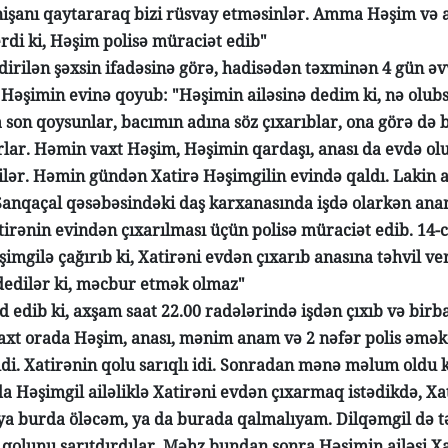
nişanı qaytararaq bizi rüsvay etməsinlər. Amma Həşim və 
rdi ki, Həşim polisə müraciət edib"
dirilən şəxsin ifadəsinə görə, hadisədən təxminən 4 gün əvvə
Həşimin evinə qoyub: "Həşimin ailəsinə dedim ki, nə olub
a son qoysunlar, bacımın adına söz çıxarıblar, ona görə də
rlar. Həmin vaxt Həşim, Həşimin qardaşı, anası da evdə ol
ilər. Həmin gündən Xatirə Həşimgilin evində qaldı. Lakin 
Sanqaçal qəsəbəsindəki daş karxanasında işdə olarkən anam
irənin evindən çıxarılması üçün polisə müraciət edib. 14-cü
mgilə çağırıb ki, Xatirəni evdən çıxarıb anasına təhvil ver
 dedilər ki, məcbur etmək olmaz"
d edib ki, axşam saat 22.00 radələrində işdən çıxıb və birb
xt orada Həşim, anası, mənim anam və 2 nəfər polis əmək
ldi. Xatirənin qolu sarıqlı idi. Sonradan mənə məlum oldu 
da Həşimgil ailəliklə Xatirəni evdən çıxarmaq istədikdə, Xa
 ya burda öləcəm, ya da burada qalmalıyam. Dilqəmgil də t
 qolunu sarıtdırdılar. Məhz bundan sonra Həşimin ailəsi Xat