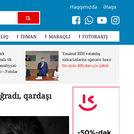
Haqqımızda
Əlaqə
LIQ
İDMAN
MARAQLI
FOTOBAXIŞ
ark
Yasamal RİH vətəndaş
nda ilk
müraciətlərinə operativ baxır:
əməliyyatı
bir ayda 400-dən çox qəbul
b - Fotolar
ğradı, qardaşı