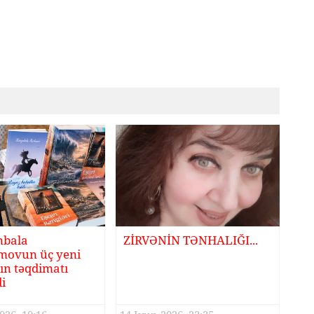
nbala
ZİRVƏNİN TƏNHALIĞI...
movun üç yeni
ın təqdimatı
di