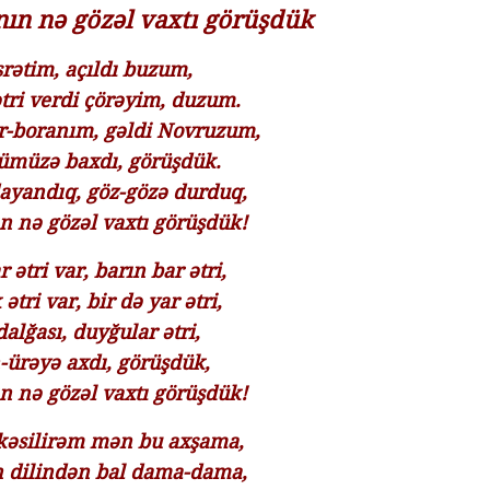
ın nə gözəl vaxtı görüşdük
srətim, açıldı buzum,
tri verdi çörəyim, duzum.
r-boranım, gəldi Novruzum,
ümüzə baxdı, görüşdük.
ayandıq, göz-gözə durduq,
 nə gözəl vaxtı görüşdük!
 ətri var, barın bar ətri,
 ətri var, bir də yar ətri,
alğası, duyğular ətri,
ürəyə axdı, görüşdük,
 nə gözəl vaxtı görüşdük!
kəsilirəm mən bu axşama,
 dilindən bal dama-dama,