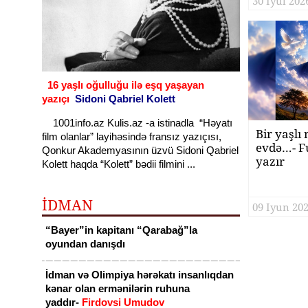
30 Iyul 2026
16 yaşlı oğulluğu ilə eşq yaşayan
yazıçı
Sidoni Qabriel Kolett
1001info.az Kulis.az -a istinadla “Həyatı
Bir yaşlı
film olanlar” layihəsində fransız yazıçısı,
evdə…- Fu
Qonkur Akademyasının üzvü Sidoni Qabriel
yazır
Kolett haqda “Kolett” bədii filmini ...
İDMAN
09 Iyun 202
“Bayer”in kapitanı “Qarabağ”la
oyundan danışdı
İdman və Olimpiya hərəkatı insanlıqdan
kənar olan ermənilərin ruhuna
yaddır-
Firdovsi Umudov