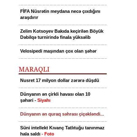
FİFA Nüsrətin meydana necə çıxdığını
araşdırır
Zelim Kotsoyev Bakıda keçirilən Böyük
Dəbilqə turnirində finala yüksəlib
Velosipedi maşından çox olan şəhər
MARAQLI
Nusret 17 milyon dollar zərərə düşdü
Dünyanın ən çirkli havası olan 10
şəhəri -
Siyahı
Dünyanın ən quraq səhrası çiçəkləndi...
Süni intellekt Kıvanç Tatlıtuğu tanınmaz
hala saldı
- Foto