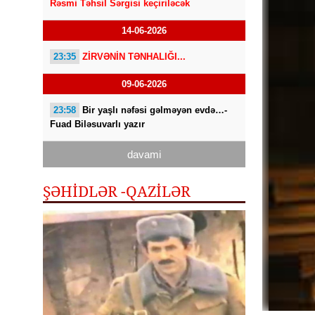
Rəsmi Təhsil Sərgisi keçiriləcək
14-06-2026
23:35
ZİRVƏNİN TƏNHALIĞI...
09-06-2026
23:58
Bir yaşlı nəfəsi gəlməyən evdə…-
Fuad Biləsuvarlı yazır
davami
ŞƏHİDLƏR -QAZILƏR