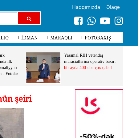
Haqqımızda
Əlaqə
LIQ
İDMAN
MARAQLI
FOTOBAXIŞ
ark
Yasamal RİH vətəndaş
nda ilk
müraciətlərinə operativ baxır:
əməliyyatı
bir ayda 400-dən çox qəbul
b - Fotolar
ün şeiri