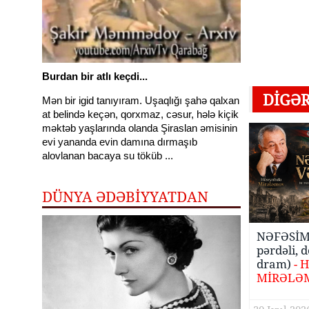
Burdan bir atlı keçdi...
DIGƏ
Mən bir igid tanıyıram. Uşaqlığı şahə qalxan
at belində keçən, qorxmaz, cəsur, hələ kiçik
məktəb yaşlarında olanda Şiraslan əmisinin
evi yananda evin damına dırmaşıb
alovlanan bacaya su töküb ...
DÜNYA ƏDƏBİYYATDAN
NƏFƏSİM 
pərdəli, d
dram)
- 
MİRƏLƏ