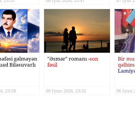
, 23:35
08 Iyul 2026, 23:47
07 Iyul 2
 nəfəsi gəlməyən
"Əsmər" romanı -
son
Bir mus
ad Biləsuvarlı
fəsil
qəlbim
Lamiyə
6, 23:58
09 Iyun 2026, 23:32
06 Iyun 