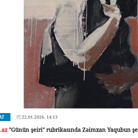
AT
22.01.2026, 14:13
.az
"Günün şeiri" rubrikasında Zəimxan Yaqubun şei