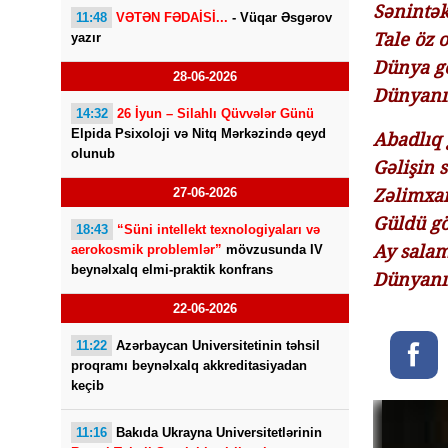
Sənintək
11:48
VƏTƏN FƏDAİSİ...
- Vüqar Əsgərov
Tale öz 
yazır
Dünya gö
28-06-2026
Dünyanın
14:32
26 İyun – Silahlı Qüvvələr Günü
Elpida Psixoloji və Nitq Mərkəzində qeyd
Abadlıq g
olunub
Gəlişin 
Zəlimxan
27-06-2026
Güldü gö
18:43
“Süni intellekt texnologiyaları və
Ay salam
aerokosmik problemlər”
mövzusunda IV
beynəlxalq elmi-praktik konfrans
Dünyanın
22-06-2026
11:22
Azərbaycan Universitetinin təhsil
proqramı beynəlxalq akkreditasiyadan
keçib
11:16
Bakıda Ukrayna Universitetlərinin