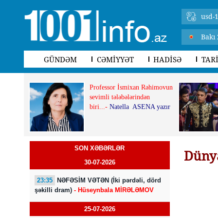
usd-1
Bakı 
GÜNDƏM
CƏMİYYƏT
HADİSƏ
TAR
Professor İsmixan Rəhimovun
sevimli tələbələrindən
biri...-
Natella ASENA yazır
SON XƏBƏRLƏR
Dünya
30-07-2026
23:35
NƏFƏSİM VƏTƏN (İki pərdəli, dörd
şəkilli dram)
- Hüseynbala MİRƏLƏMOV
25-07-2026