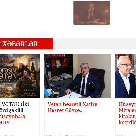
R XƏBƏRLƏR
VƏTƏN (İki
Vətən həsrətli Xatirə
Hüsey
örd şəkilli
Həsrət Göyçə...
Mirələ
Hüseynbala
kitabın
MOV
keçiril