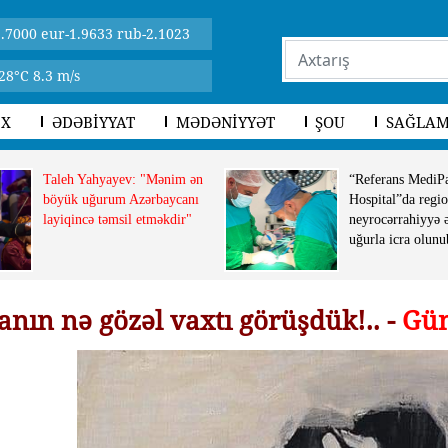
.7000 eur-1.9633 rub-2.1023
28°C 8.3 m/s
İX
ƏDƏBİYYAT
MƏDƏNİYYƏT
ŞOU
SAĞLAM
Taleh Yahyayev: "Mənim ən
“Referans MediP
böyük uğurum Azərbaycanı
Hospital”da regio
layiqincə təmsil etməkdir"
neyrocərrahiyyə 
uğurla icra olunu
nın nə gözəl vaxtı görüşdük!.. -
Gün