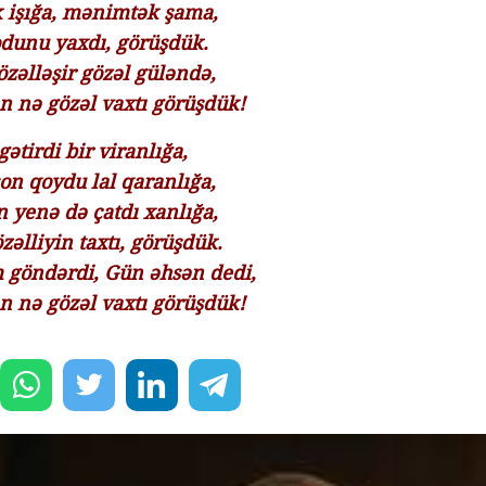
 işığa, mənimtək şama,
odunu yaxdı, görüşdük.
zəlləşir gözəl güləndə,
 nə gözəl vaxtı görüşdük!
ətirdi bir viranlığa,
son qoydu lal qaranlığa,
 yenə də çatdı xanlığa,
zəlliyin taxtı, görüşdük.
 göndərdi, Gün əhsən dedi,
 nə gözəl vaxtı görüşdük!