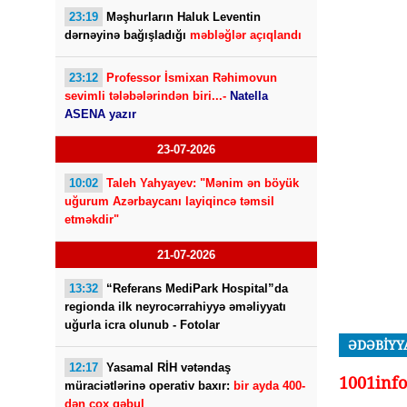
23:19
Məşhurların Haluk Leventin
dərnəyinə bağışladığı
məbləğlər açıqlandı
23:12
Professor İsmixan Rəhimovun
sevimli tələbələrindən biri...-
Natella
ASENA yazır
23-07-2026
10:02
Taleh Yahyayev: "Mənim ən böyük
uğurum Azərbaycanı layiqincə təmsil
etməkdir"
21-07-2026
13:32
“Referans MediPark Hospital”da
regionda ilk neyrocərrahiyyə əməliyyatı
uğurla icra olunub - Fotolar
ƏDƏBİYY
12:17
Yasamal RİH vətəndaş
1001info
müraciətlərinə operativ baxır:
bir ayda 400-
dən çox qəbul