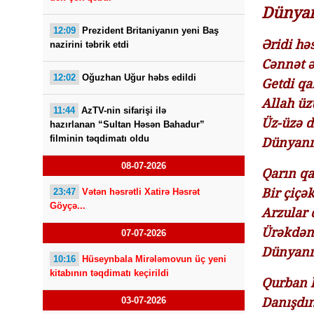
Dünyan
12:09
Prezident Britaniyanın yeni Baş
Əridi hə
nazirini təbrik etdi
Cənnət ə
12:02
Oğuzhan Uğur həbs edildi
Getdi qa
Allah üz
11:44
AzTV-nin sifarişi ilə
Üz-üzə d
hazırlanan “Sultan Həsən Bahadur”
filminin təqdimatı oldu
Dünyanın
08-07-2026
Qarın qar
Bir çiçək
23:47
Vətən həsrətli Xatirə Həsrət
Göyçə...
Arzular d
Ürəkdən-
07-07-2026
Dünyanın
10:16
Hüseynbala Mirələmovun üç yeni
kitabının təqdimatı keçirildi
Qurban 
Danışdın
03-07-2026