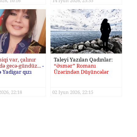
026, 10:16
14 Iyun 2026, 23:35
iqi var, çalınır
Taleyi Yazılan Qadınlar:
də gecə-gündüz...
-
“Əsmər” Romanı
 Yadigar qızı
Üzərindən Düşüncələr
2026, 22:18
02 Iyun 2026, 22:15