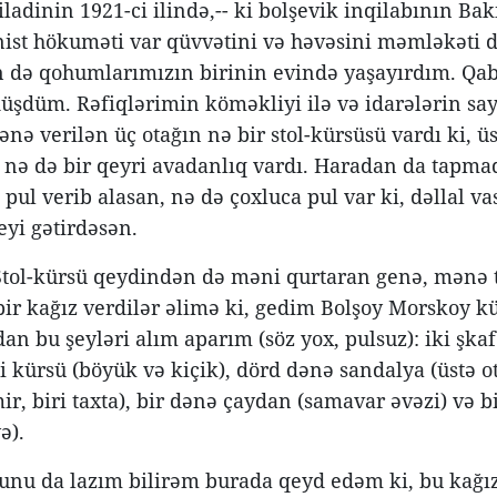
ladinin 1921-ci ilində,-- ki bolşevik inqilabının Bakıd
t hökuməti var qüvvətini və həvəsini məmləkəti 
n də qohumlarımızın birinin evində yaşayırdım. Q
düşdüm. Rəfiqlərimin köməkliyi ilə və idarələrin sa
nə verilən üç otağın nə bir stol-kürsüsü vardı ki, ü
 nə də bir qeyri avadanlıq vardı. Haradan da tapma
 pul verib alasan, nə də çoxluca pul var ki, dəllal va
eyi gətirdəsən.
Stol-kürsü qeydindən də məni qurtaran genə, mənə ta
 bir kağız verdilər əlimə ki, gedim Bolşoy Morskoy
an bu şeyləri alım aparım (söz yox, pulsuz): iki şkaf
iki kürsü (böyük və kiçik), dörd dənə sandalya (üstə 
mir, biri taxta), bir dənə çaydan (samavar əvəzi) və 
ә).
nu da lazım bilirəm burada qeyd edəm ki, bu kağı