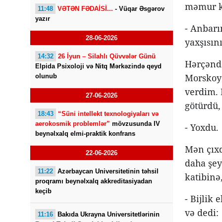
məmur ka
11:48
VƏTƏN FƏDAİSİ...
- Vüqar Əsgərov
yazır
- Anbarı
28-06-2026
yaxşısını
14:32
26 İyun – Silahlı Qüvvələr Günü
Hərçənd 
Elpida Psixoloji və Nitq Mərkəzində qeyd
Morskoy 
olunub
verdim. 
27-06-2026
götürdü,
18:43
“Süni intellekt texnologiyaları və
aerokosmik problemlər”
mövzusunda IV
- Yoxdu.
beynəlxalq elmi-praktik konfrans
Mən çıxd
22-06-2026
daha şey
11:22
Azərbaycan Universitetinin təhsil
katibinə
proqramı beynəlxalq akkreditasiyadan
keçib
- Bijlik
və dedi:
11:16
Bakıda Ukrayna Universitetlərinin