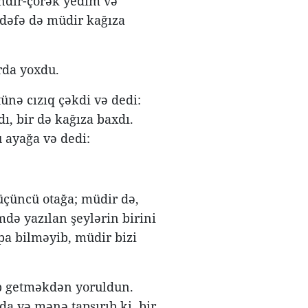
ndir-çörək yedim və
dəfə də müdir kağıza
rda yoxdu.
ünə cızıq çəkdi və dedi:
ı, bir də kağıza baxdı.
u ayağa və dedi:
üçüncü otağa; müdir də,
də yazılan şeylərin birini
pa bilməyib, müdir bizi
lib getməkdən yoruldun.
a və mənə tapşırıb ki, bir