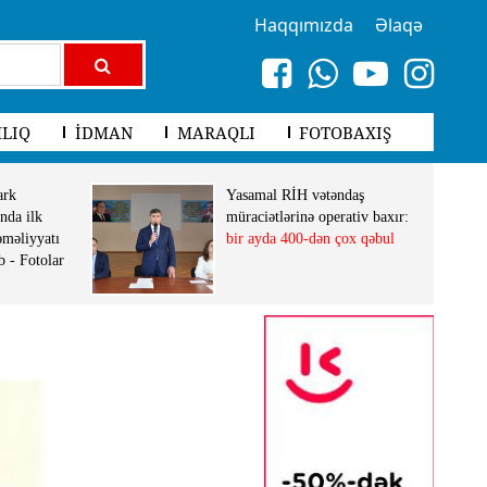
Haqqımızda
Əlaqə
LIQ
İDMAN
MARAQLI
FOTOBAXIŞ
ark
Yasamal RİH vətəndaş
nda ilk
müraciətlərinə operativ baxır:
əməliyyatı
bir ayda 400-dən çox qəbul
b - Fotolar