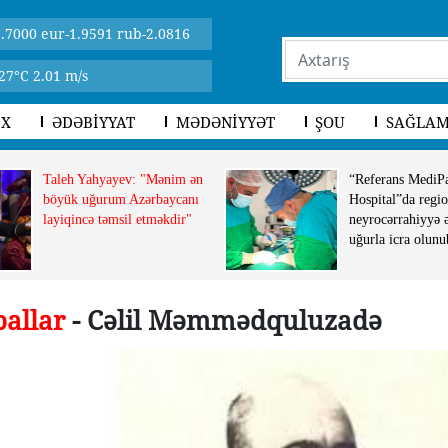
.7000 eur-1.9591 rub-2.0816
27°C 2.01 m/s
İX
ƏDƏBİYYAT
MƏDƏNİYYƏT
ŞOU
SAĞLAM
Taleh Yahyayev: "Mənim ən
“Referans MediP
böyük uğurum Azərbaycanı
Hospital”da regio
layiqincə təmsil etməkdir"
neyrocərrahiyyə 
uğurla icra olunu
allar
- Cəlil Məmmədquluzadə