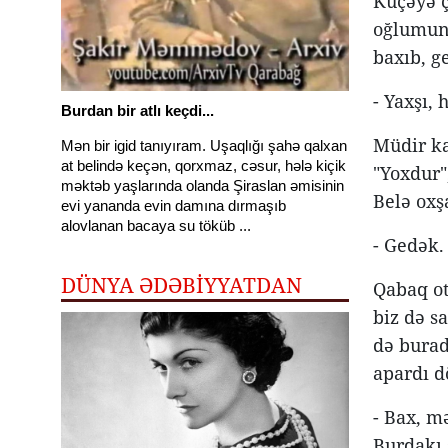
Küçəyə ç
oğlumun 
baxıb, g
- Yaxşı,
Burdan bir atlı keçdi...
Müdir ka
Mən bir igid tanıyıram. Uşaqlığı şahə qalxan
at belində keçən, qorxmaz, cəsur, hələ kiçik
"Yoxdur"
məktəb yaşlarında olanda Şiraslan əmisinin
Belə oxş
evi yananda evin damına dırmaşıb
alovlanan bacaya su töküb ...
- Gedək.
DÜNYA ƏDƏBİYYATDAN
Qabaq ot
biz də s
də burad
apardı d
- Bax, m
Burdakı 