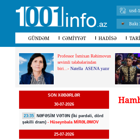
usd-1
Bakı 
GÜNDƏM
CƏMİYYƏT
HADİSƏ
TAR
Professor İsmixan Rəhimovun
sevimli tələbələrindən
biri...-
Natella ASENA yazır
SON XƏBƏRLƏR
Hamb
30-07-2026
23:35
NƏFƏSİM VƏTƏN (İki pərdəli, dörd
şəkilli dram)
- Hüseynbala MİRƏLƏMOV
25-07-2026