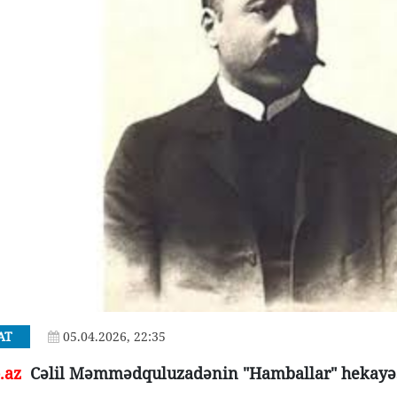
AT
05.04.2026, 22:35
o.az
Cəlil Məmmədquluzadənin "Hamballar" hekayəsi