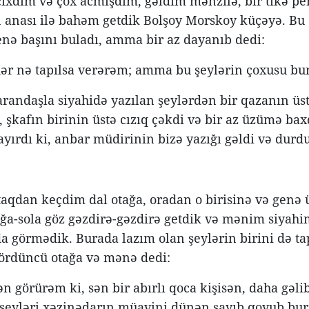
ıxdım və çox acmışdım, gəldim mənzilə, bir tikə pe
anası ilə bahəm getdik Bolşoy Morskoy küçəyə. Bu 
enə başını buladı, amma bir az dayanıb dedi:
 hər nə tapılsa verərəm; amma bu şeylərin çoxusu bu
randaşla siyahidə yazılan şeylərdən bir qazanın üst
, şkafın birinin üstə cızıq çəkdi və bir az üzümə baxd
ayırdı ki, anbar müdirinin bizə yazığı gəldi və durd
aqdan keçdim dal otağa, oradan o birisinə və genə 
ağa-sola göz gəzdirə-gəzdirə getdik və mənim siyahim
a görmədik. Burada lazım olan şeylərin birini də ta
ördüncü otağa və mənə dedi:
ən görürəm ki, sən bir abırlı qoca kişisən, daha gə
şeyləri xəzinədarın müavini dünən sayıb qoyub burd