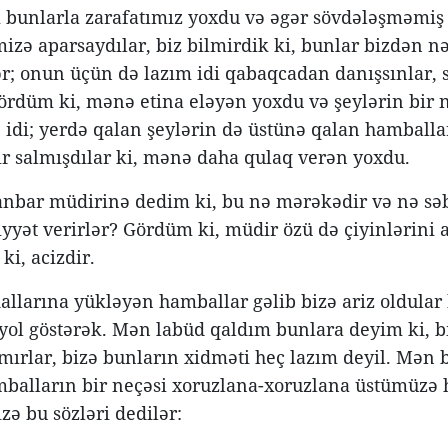
m bunlarla zarafatımız yoxdu və əgər sövdələşməmiş 
izə aparsaydılar, biz bilmirdik ki, bunlar bizdən nə
r; onun üçün də lazım idi qabaqcadan danışsınlar, s
düm ki, mənə etina eləyən yoxdu və şeylərin bir 
 idi; yerdə qalan şeylərin də üstünə qalan hamballa
vır salmışdılar ki, mənə daha qulaq verən yoxdu.
nbar müdirinə dedim ki, bu nə mərəkədir və nə sə
iyyət verirlər? Gördüm ki, müdir özü də çiyinlərini a
 ki, acizdir.
dallarına yükləyən hamballar gəlib bizə ariz oldular
yol göstərək. Mən labüd qaldım bunlara deyim ki, bi
mırlar, bizə bunların xidməti heç lazım deyil. Mən
balların bir neçəsi xoruzlana-xoruzlana üstümüzə h
zə bu sözləri dedilər: