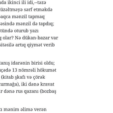
a ikinci ili idi,--təzə
düzəltməyə sərf etməkdə
abaqca mənzil tapmaq
yəsində mənzil də tapdıq;
stündə oturub yazı
q olar? Nə dükan-bazar var
sitəsilə artıq qiymət verib
nış idarənin birisi oldu;
 küçədə 13 nömrəli hökumət
 (kitab şkafı və çörək
oturmağa), iki dənə kravat
bir dənə rus qazanı (bozbaş
zı mənim əlimə verən