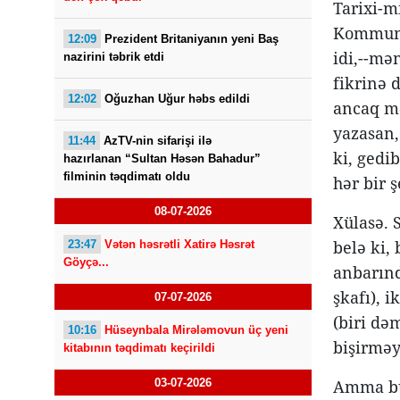
Tarixi-mi
Kommunis
12:09
Prezident Britaniyanın yeni Baş
idi,--mə
nazirini təbrik etdi
fikrinə 
12:02
Oğuzhan Uğur həbs edildi
ancaq mə
yazasan,
11:44
AzTV-nin sifarişi ilə
ki, gedib
hazırlanan “Sultan Həsən Bahadur”
filminin təqdimatı oldu
hər bir ş
08-07-2026
Xülasə. 
belə ki,
23:47
Vətən həsrətli Xatirə Həsrət
Göyçə...
anbarınd
şkafı), 
07-07-2026
(biri də
10:16
Hüseynbala Mirələmovun üç yeni
bişirməy
kitabının təqdimatı keçirildi
03-07-2026
Amma bu