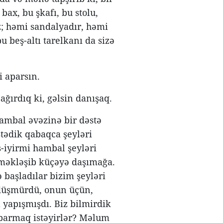
ax, bu şkafı, bu stolu,
ız; həmi sandalyadır, həmi
u beş-altı tarelkanı da sizə
i aparsın.
ağırdıq ki, gəlsin danışaq.
mbal əvəzinə bir dəstə
stədik qabaqca şeyləri
-iyirmi hambal şeyləri
öməkləşib küçəyə daşımağa.
başladılar bizim şeyləri
düşmürdü, onun üçün,
 yapışmışdı. Biz bilmirdik
 aparmaq istəyirlər? Məlum