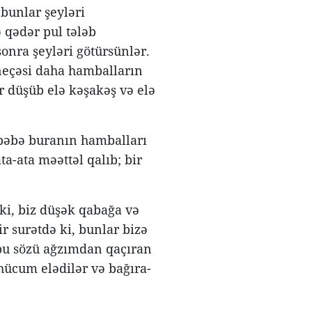
bunlar şeyləri
 qədər pul tələb
onra şeyləri götürsünlər.
neçəsi daha hambalların
r düşüb elə kəşakəş və elə
bəbə buranın hambalları
ta-ata məəttəl qalıb; bir
 ki, biz düşək qabağa və
r surətdə ki, bunlar bizə
 bu sözü ağzımdan qaçıran
ücum elədilər və bağıra-