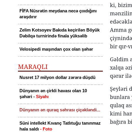
ki, bizi
FİFA Nüsrətin meydana necə çıxdığını
mənzilim
araşdırır
edəcәklə
Amma gör
Zelim Kotsoyev Bakıda keçirilən Böyük
Dəbilqə turnirində finala yüksəlib
çiynində
bir qır-
Velosipedi maşından çox olan şəhər
Gəldim a
MARAQLI
xalqa əz
qərar ilə
Nusret 17 milyon dollar zərərə düşdü
Şeyləri 
Dünyanın ən çirkli havası olan 10
bunlara 
şəhəri -
Siyahı
qulaq as
Dünyanın ən quraq səhrası çiçəkləndi...
kimi ham
bağıra bi
Süni intellekt Kıvanç Tatlıtuğu tanınmaz
hala saldı
- Foto