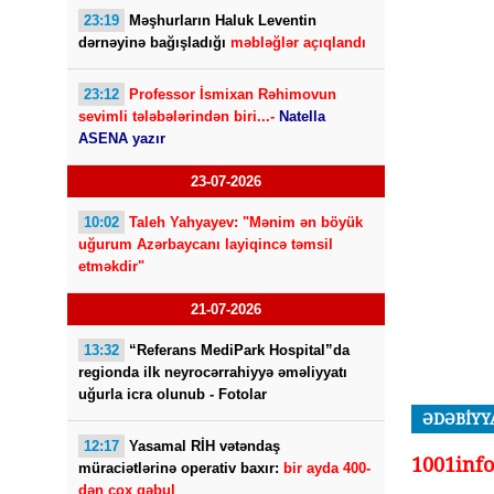
23:19
Məşhurların Haluk Leventin
dərnəyinə bağışladığı
məbləğlər açıqlandı
23:12
Professor İsmixan Rəhimovun
sevimli tələbələrindən biri...-
Natella
ASENA yazır
23-07-2026
10:02
Taleh Yahyayev: "Mənim ən böyük
uğurum Azərbaycanı layiqincə təmsil
etməkdir"
21-07-2026
13:32
“Referans MediPark Hospital”da
regionda ilk neyrocərrahiyyə əməliyyatı
uğurla icra olunub - Fotolar
ƏDƏBİYY
12:17
Yasamal RİH vətəndaş
1001inf
müraciətlərinə operativ baxır:
bir ayda 400-
dən çox qəbul