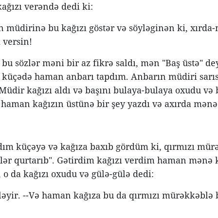
ğızı verəndə dedi ki:
n müdirinə bu kağızı göstər və söyləginən ki, xırda
 versin!
bu sözlər məni bir az fikrə saldı, mən "Baş üstə" de
küçədə haman anbarı tapdım. Anbarın müdiri sarısaq
Müdir kağızı aldı və başını bulaya-bulaya oxudu və
 haman kağızın üstünə bir şey yazdı və axırda mənə 
ım küçəyə və kağıza baxıb gördüm ki, qırmızı mürə
lər qurtarıb". Gətirdim kağızı verdim haman mənə 
, o da kağızı oxudu və gülə-gülə dedi:
 eləyir. --Və haman kağıza bu da qırmızı mürəkkəblə 