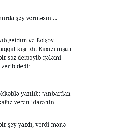
-mırda şey verməsin …
yib getdim və Bolşoy
qal kişi idi. Kağızı nişan
 bir söz deməyib qələmi
verib dedi:
kkəblə yazılıb: "Anbardan
kağız verən idarənin
bir şey yazdı, verdi mənə