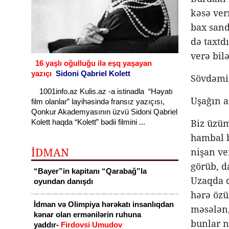
kəsə ver
bax sand
də taxtdı
verə bil
16 yaşlı oğulluğu ilə eşq yaşayan
yazıçı
Sidoni Qabriel Kolett
Sövdəmiz
1001info.az Kulis.az -a istinadla “Həyatı
Uşağın a
film olanlar” layihəsində fransız yazıçısı,
Qonkur Akademyasının üzvü Sidoni Qabriel
Biz üzüm
Kolett haqda “Kolett” bədii filmini ...
hambal b
İDMAN
nişan ve
görüb, d
“Bayer”in kapitanı “Qarabağ”la
Uzaqda d
oyundan danışdı
hərə öz
İdman və Olimpiya hərəkatı insanlıqdan
məsələn,
kənar olan ermənilərin ruhuna
bunlar n
yaddır-
Firdovsi Umudov