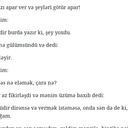
zı apar ver və şeyləri götür apar!
im:
dir burda yazır ki, şey yoxdu.
nə gülümsündü və dedi:
ləyir.
im:
 bəs nə eləmək, çarə nə?
r az fikirləşdi və mənim üzümə baxıb dedi:
üdir dirənsə və vermək istəməsə, onda sən də de ki,
ağam.