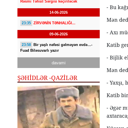
Rəsmi Təhsil Sərgisi keçiriləcək
- Bu kağı
14-06-2026
Mən ded
23:35
ZİRVƏNİN TƏNHALIĞI...
- Axı mü
09-06-2026
Katib ge
23:58
Bir yaşlı nəfəsi gəlməyən evdə…-
Fuad Biləsuvarlı yazır
- Bijlik e
davami
Mən ded
ŞƏHİDLƏR -QAZILƏR
- Yaxşı,
Katib bi
- Əgər m
axtarac