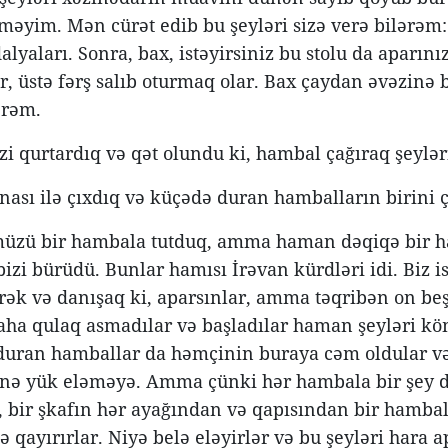
məyim. Mən cürət edib bu şeyləri sizə verə bilərəm: b
alyaları. Sonra, bax, istəyirsiniz bu stolu da aparın
r, üstə fərş salıb oturmaq olar. Bax çaydan əvəzinə b
ərəm.
i qurtardıq və qət olundu ki, hambal çağıraq şeylər
nası ilə çıxdıq və küçədə duran hambalların birini ç
üzü bir hambala tutduq, amma haman dəqiqə bir ha
izi bürüdü. Bunlar hamısı İrəvan kürdləri idi. Biz i
rək və danışaq ki, aparsınlar, amma təqribən on beş
aha qulaq asmadılar və başladılar haman şeyləri k
uran hamballar da həmçinin buraya cəm oldular və 
ünə yük eləməyə. Amma çünki hər hambala bir şey 
 bir şkafın hər ayağından və qapısından bir hambal
ə qayırırlar. Niyə belə eləyirlər və bu şeyləri hara