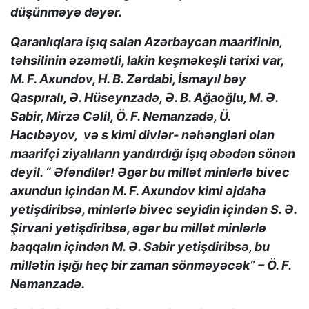
düşünməyə dəyər.
Qaranlıqlara işıq salan Azərbaycan maarifinin,
təhsilinin əzəmətli, lakin keşməkeşli tarixi var,
M. F. Axundov, H. B. Zərdabi, İsmayıl bəy
Qaspıralı, Ə. Hüseynzadə, Ə. B. Ağaoğlu, M. Ə.
Sabir, Mirzə Cəlil, Ö. F. Nemanzadə, Ü.
Hacıbəyov, və s kimi divlər- nəhəngləri olan
maarifçi ziyalıların yandırdığı işıq əbədən sönən
deyil. “ Əfəndilər! Əgər bu millət minlərlə bivec
axundun içindən M. F. Axundov kimi əjdaha
yetişdiribsə, minlərlə bivec seyidin içindən S. Ə.
Şirvani yetişdiribsə, əgər bu millət minlərlə
baqqalın içindən M. Ə. Sabir yetişdiribsə, bu
millətin işığı heç bir zaman sönməyəcək” – Ö. F.
Nemanzadə.