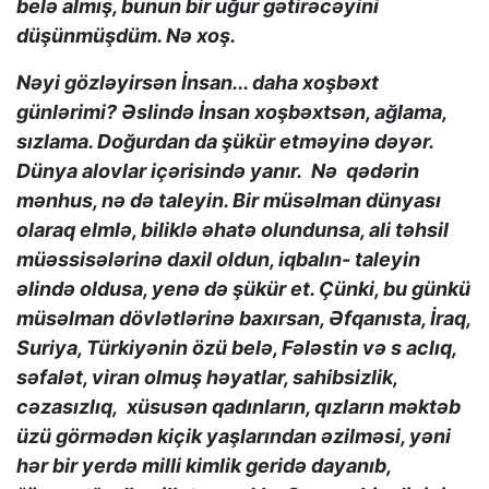
belə almış, bunun bir uğur gətirəcəyini
düşünmüşdüm. Nə xoş.
Nəyi gözləyirsən İnsan... daha xoşbəxt
günlərimi? Əslində İnsan xoşbəxtsən, ağlama,
sızlama. Doğurdan da şükür etməyinə dəyər.
Dünya alovlar içərisində yanır. Nə qədərin
mənhus, nə də taleyin. Bir müsəlman dünyası
olaraq elmlə, biliklə əhatə olundunsa, ali təhsil
müəssisələrinə daxil oldun, iqbalın- taleyin
əlində oldusa, yenə də şükür et. Çünki, bu günkü
müsəlman dövlətlərinə baxırsan, Əfqanısta, İraq,
Suriya, Türkiyənin özü belə, Fələstin və s aclıq,
səfalət, viran olmuş həyatlar, sahibsizlik,
cəzasızlıq, xüsusən qadınların, qızların məktəb
üzü görmədən kiçik yaşlarından əzilməsi, yəni
hər bir yerdə milli kimlik geridə dayanıb,