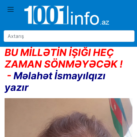
BU MİLLƏTİN İŞIĞI HEÇ
ZAMAN SÖNMƏYƏCƏK !
-
Məlahət İsmayılqızı
yazır