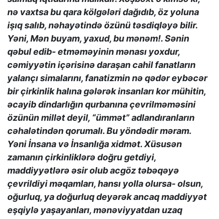
nə vaxtsa bu qara kölgələri dağıdıb, öz yoluna
işıq salıb, nəhayətində özünü təsdiqləyə bilir.
Yəni, Mən buyam, yaxud, bu mənəm!. Sənin
qəbul edib- etməməyinin mənası yoxdur,
cəmiyyətin içərisinə daraşan cahil fanatların
yalançı simalarını, fanatizmin nə qədər eybəcər
bir çirkinlik halına gələrək insanları kor mühitin,
əcayib dindarlığın qurbanına çevrilməməsini
özünün millət deyil, “ümmət” adlandıranların
cəhalətindən qorumalı. Bu yöndədir məram.
Yəni İnsana və İnsanlığa xidmət. Xüsusən
zamanın çirkinliklərə doğru getdiyi,
maddiyyətlərə əsir olub acgöz təbəqəyə
çevrildiyi məqamları, hansı yolla olursa- olsun,
oğurluq, ya doğurluq deyərək ancaq maddiyyət
eşqiylə yaşayanları, mənəviyyatdan uzaq