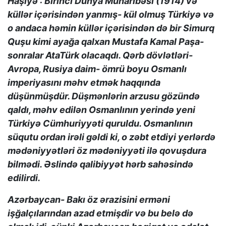
Haşiyə : Birinci Dünya Müharibəsi (1914) və
küllər içərisindən yanmış- kül olmuş Türkiyə və
o andaca həmin küllər içərisindən də bir Simurq
Quşu kimi ayağa qalxan Mustafa Kamal Paşa-
sonralar AtaTürk olacaqdı. Qərb dövlətləri-
Avropa, Rusiya daim- ömrü boyu Osmanlı
imperiyasını məhv etmək haqqında
düşünmüşdür. Düşmənlərin arzusu gözündə
qaldı, məhv edilən Osmanlının yerində yeni
Türkiyə Cümhuriyyəti quruldu. Osmanlının
süqutu ordan irəli gəldi ki, o zəbt etdiyi yerlərdə
mədəniyyətləri öz mədəniyyəti ilə qovuşdura
bilmədi. Əslində qalibiyyət hərb sahəsində
edilirdi.
Azərbaycan- Bakı öz ərazisini erməni
işğalçılarından azad etmişdir və bu belə də