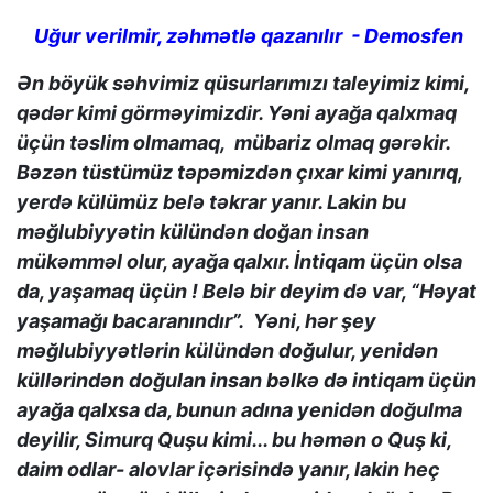
Uğur verilmir, zəhmətlə qazanılır - Demosfen
Ən böyük səhvimiz qüsurlarımızı taleyimiz kimi,
qədər kimi görməyimizdir. Yəni ayağa qalxmaq
üçün təslim olmamaq, mübariz olmaq gərəkir.
Bəzən tüstümüz təpəmizdən çıxar kimi yanırıq,
yerdə külümüz belə təkrar yanır. Lakin bu
məğlubiyyətin külündən doğan insan
mükəmməl olur, ayağa qalxır. İntiqam üçün olsa
da, yaşamaq üçün ! Belə bir deyim də var, “Həyat
yaşamağı bacaranındır”. Yəni, hər şey
məğlubiyyətlərin külündən doğulur, yenidən
küllərindən doğulan insan bəlkə də intiqam üçün
ayağa qalxsa da, bunun adına yenidən doğulma
deyilir, Simurq Quşu kimi... bu həmən o Quş ki,
daim odlar- alovlar içərisində yanır, lakin heç