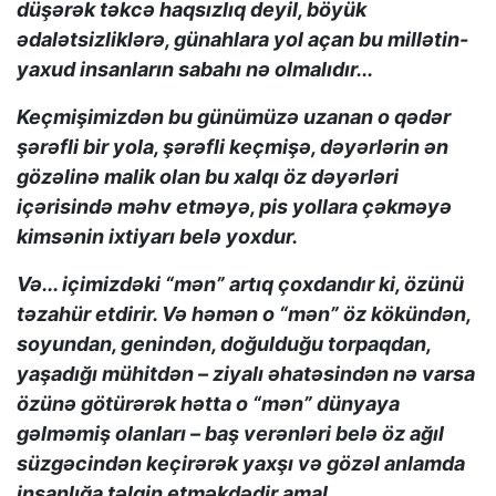
düşərək təkcə haqsızlıq deyil, böyük
ədalətsizliklərə, günahlara yol açan bu millətin-
yaxud insanların sabahı nə olmalıdır...
Keçmişimizdən bu günümüzə uzanan o qədər
şərəfli bir yola, şərəfli keçmişə, dəyərlərin ən
gözəlinə malik olan bu xalqı öz dəyərləri
içərisində məhv etməyə, pis yollara çəkməyə
kimsənin ixtiyarı belə yoxdur.
Və... içimizdəki “mən” artıq çoxdandır ki, özünü
təzahür etdirir. Və həmən o “mən” öz kökündən,
soyundan, genindən, doğulduğu torpaqdan,
yaşadığı mühitdən – ziyalı əhatəsindən nə varsa
özünə götürərək hətta o “mən” dünyaya
gəlməmiş olanları – baş verənləri belə öz ağıl
süzgəcindən keçirərək yaxşı və gözəl anlamda
insanlığa təlqin etməkdədir amal.