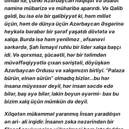
olmalı idi, çünki Azərbaycan həqiqət və ədalət
naminə mübarizə və müharibə aparırdı. Və Qalib
gəldi, bu isə elə bir qalibiyyət ki, həm millət
üçün, həm də dünya üçün Azərbaycan Əsgərinə
heykələ bərabər bir şərəf yaşatdı dövlətə və
xalqa. Burda isə həm yenilməz , əfsanəvi
sərkərdə, Şah İsmayıl ruhlu bir lider xalqa başçı
idi. Və qorxmaz, şücaətli, hər bir təlimdən
müvəffəqiyyətlə çıxan səriştəli, döyüşkən
Azərbaycan Ordusu və xalqımızın birliyi. “Palaza
bürün, elnən sürün” olmadıq bizlər...bu hər
insana müyəssər deyil, hər insan səcdə edə
bilər, baş əyə bilər, lakin boyun əyərmi- bax bu
bizim xalq üçün mümkün də deyil.
Xilqətən mükəmməl yaranmış İnsan yaradılışın
ən ari- ali irqidir. İnsanın zəka nəzərindən bir