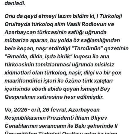
dənlədi.
Onu da qeyd etməyi lazım bildim ki, I Türkoloji
Qrultayda türkoloq alim Vasili Rodlovun və
Azərbaycan türkcəsinin saflığı uğrunda
mübarizə aparan, bu yolda öz sağlamlığından
belə keçən, nəşr etdirdiyi “Tərcümün” qəzetinin
“Əməldə, dildə, işdə birlik” loqosu ilə ana
türkcəsinin təmizlənməsi uğrunda misilsiz
xidmətləri olan türkoloq, naşir, dilçi və bir çox
maarifləndirici işləri ilə özünə türk xalqları
içərisində əbədi abidə qoyan İsmayıl Bəy
Qaspıralının xatirəsinə həsr edilmişdir.
Və, 2026- cı il, 26 fevral, Azərbaycan
Respublikasının Prezidenti İlham Əliyev
Cənablarının sərancamı ilə Bakı şəhərində II
Ümumittifaq Türkoloji Qrultayı artıq öz işinə