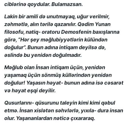
ciblərinə qoydular. Bulamazsan.
Lakin bir amili də unutmayaq, uğur verilmir,
zəhmətlə, alın tərilə qazanılır. Qədim Yunan
filosofu, natiq- oratoru Demosfenin baxışlarına
görə, “Hər şey məğlubiyyətlərin külündən
doğulur”. Bunun adına intiqam deyilsə də,
əslində bu yenidən doğulmadır.
Məğlub olan İnsan intiqam üçün, yenidən
yaşamaq üçün sönmüş küllərindən yenidən
doğulur! Yaşasın həyat- bunun adına isə cəsarət
və həyat eşqi deyilir.
Qusurlarını- qüsurunu taleyin kimi kimi qəbul
etmə. İnsan xislətən səhvlərlə, yıxıla- dura insan
olur. Yaşananlardan nəticə çıxararaq.