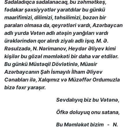
Sadaladıqca sadalanacaq, bu zəhmətkeş,
fədakar şəxsiyyətlər yaratdılar bu günkü
maarifimizi, dilimizi, təhsilimizi, bəzən bir
paraları olmasa da, qeyrətləri vardı, Azərbaycan
adlı yurda Vətən adlı atəşin yanğıları vardı
ürəklərindən qor alırdı ziyalı adlı işıq. M. Ə.
Rəsulzadə, N. Nərimanov, Heydər Əliyev kimi
kişilər bu gözəl məmləkəti bir daha var etdilər.
Bu günkü Müstəqil Dövlətinlə, Müasir
Azərbaycanın Şah İsmayılı İlham Əliyev
Cənabları ilə, Xalqımız və Müzəffər Ordumuzla
bizə fəxr yaraşır.
Sevdalıyıq biz bu Vətənə,
Öfkə doluyuq onu satana,
Bu Məmləkət bizim - N.