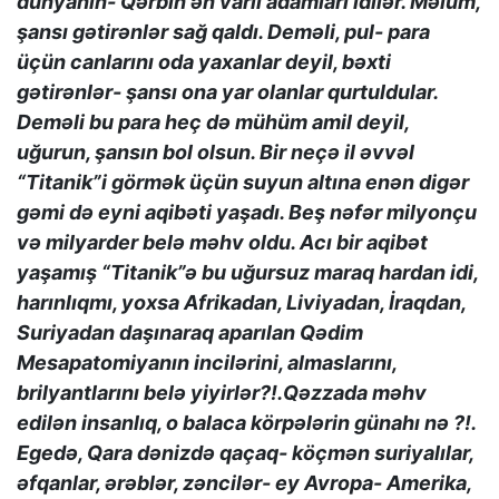
dünyanın- Qərbin ən varlı adamları idilər. Məlum,
şansı gətirənlər sağ qaldı. Deməli, pul- para
üçün canlarını oda yaxanlar deyil, bəxti
gətirənlər- şansı ona yar olanlar qurtuldular.
Deməli bu para heç də mühüm amil deyil,
uğurun, şansın bol olsun. Bir neçə il əvvəl
“Titanik”i görmək üçün suyun altına enən digər
gəmi də eyni aqibəti yaşadı. Beş nəfər milyonçu
və milyarder belə məhv oldu. Acı bir aqibət
yaşamış “Titanik”ə bu uğursuz maraq hardan idi,
harınlıqmı, yoxsa Afrikadan, Liviyadan, İraqdan,
Suriyadan daşınaraq aparılan Qədim
Mesapatomiyanın incilərini, almaslarını,
brilyantlarını belə yiyirlər?!.Qəzzada məhv
edilən insanlıq, o balaca körpələrin günahı nə ?!.
Egedə, Qara dənizdə qaçaq- köçmən suriyalılar,
əfqanlar, ərəblər, zəncilər- ey Avropa- Amerika,