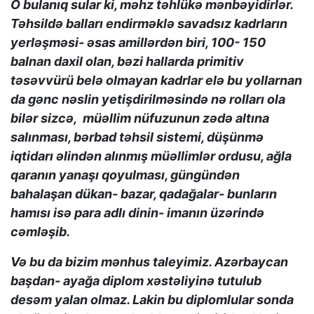
O bulanıq sular ki, məhz təhlükə mənbəyidirlər.
Təhsildə balları endirməklə savadsız kadrların
yerləşməsi- əsas amillərdən biri, 100- 150
balnan daxil olan, bəzi hallarda primitiv
təsəvvürü belə olmayan kadrlar elə bu yollarnan
da gənc nəslin yetişdirilməsində nə rolları ola
bilər sizcə, müəllim nüfuzunun zədə altına
salınması, bərbad təhsil sistemi, düşünmə
iqtidarı əlindən alınmış müəllimlər ordusu, ağla
qaranın yanaşı qoyulması, güngündən
bahalaşan dükan- bazar, qadağalar- bunların
hamısı isə para adlı dinin- imanın üzərində
cəmləşib.
Və bu da bizim mənhus taleyimiz. Azərbaycan
başdan- ayağa diplom xəstəliyinə tutulub
desəm yalan olmaz. Lakin bu diplomlular sonda