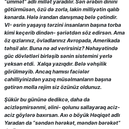
“ümmət” adlı millət yaradılır. Sən ərəbin dinini
götürmüsən, özü də zorla, lakin milliyətin qalıb
kənarda. Hələ irandan danışmaq belə çətindir.
VI- əsrin yaşayış tərzini insanların başına torba
kimi keçerib dindən- şəriətdən söz edirsən. Ama
öz qızlarınız, övladlarınız Avropada, Amerikada
təhsil alır. Buna nə ad verirsiniz? Nəhayətində
güc dövlətləri birləşib sənin sistemini yerlə
yeksan etdi. Xalqa yazıqdır. Belə vəhşilik
görülməyib. Ancaq hamısı faciələr
cahilliyinizdən yazıq müsəlmanların başına
gətirən molla rejim siz özünüz oldunuz.
Şükür bu gününə dedikcə, daha da
acizləşmirsənmi, əlini- qolunu sallayaraq aciz-
aciz göylərə baxırsan. Axı o böyük Həqiqət adlı
Yaradan da “səndən hərəkət, məndən bərəkət”