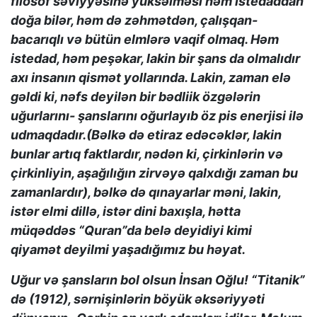
filosof səviyyəsinə yüksəlməsi həm istedaddan
doğa bilər, həm də zəhmətdən, çalışqan-
bacarıqlı və bütün elmlərə vaqif olmaq. Həm
istedad, həm peşəkar, lakin bir şans da olmalıdır
axı insanın qismət yollarında. Lakin, zaman elə
gəldi ki, nəfs deyilən bir bədliik özgələrin
uğurlarını- şanslarını oğurlayıb öz pis enerjisi ilə
udmaqdadır.(Bəlkə də etiraz edəcəklər, lakin
bunlar artıq faktlardır, nədən ki, çirkinlərin və
çirkinliyin, aşağılığın zirvəyə qalxdığı zaman bu
zamanlardır), bəlkə də qınayarlar məni, lakin,
istər elmi dillə, istər dini baxışla, hətta
müqəddəs “Quran”da belə deyidiyi kimi
qiyamət deyilmi yaşadığımız bu həyat.
Uğur və şansların bol olsun İnsan Oğlu! “Titanik”
də (1912), sərnişinlərin böyük əksəriyyəti