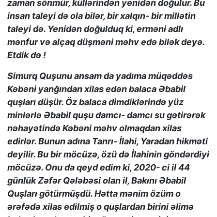
zaman sönmür, küllərindən yenidən doğulur. Bu
insan taleyi də ola bilər, bir xalqın- bir millətin
taleyi də. Yenidən doğulduq ki, erməni adlı
mənfur və alçaq düşməni məhv edə bilək deyə.
Etdik də !
Simurq Quşunu ansam da yadıma müqəddəs
Kəbəni yanğından xilas edən balaca Əbabil
quşları düşür. Öz balaca dimdiklərində yüz
minlərlə Əbabil quşu damcı- damcı su gətirərək
nəhayətində Kəbəni məhv olmaqdan xilas
edirlər. Bunun adına Tanrı- İlahi, Yaradan hikməti
deyilir. Bu bir möcüzə, özü də İlahinin göndərdiyi
möcüzə. Onu da qeyd edim ki, 2020- ci il 44
günlük Zəfər Qələbəsi olan il, Bakını Əbabil
Quşları götürmüşdü. Hətta mənim özüm o
ərəfədə xilas edilmiş o quşlardan birini əlimə