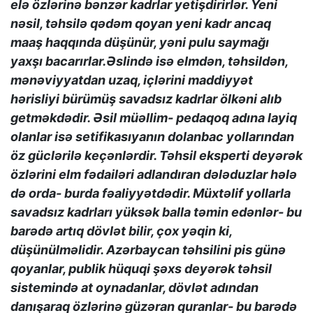
elə özlərinə bənzər kadrlar yetişdirirlər. Yeni
nəsil, təhsilə qədəm qoyan yeni kadr ancaq
maaş haqqında düşünür, yəni pulu saymağı
yaxşı bacarırlar.Əslində isə elmdən, təhsildən,
mənəviyyatdan uzaq, içlərini maddiyyət
hərisliyi bürümüş savadsız kadrlar ölkəni alıb
getməkdədir. Əsil müəllim- pedaqoq adına layiq
olanlar isə setifikasıyanın dolanbac yollarından
öz güclərilə keçənlərdir. Təhsil eksperti deyərək
özlərini elm fədailəri adlandıran dələduzlar hələ
də orda- burda fəaliyyətdədir. Müxtəlif yollarla
savadsız kadrları yüksək balla təmin edənlər- bu
barədə artıq dövlət bilir, çox yəqin ki,
düşünülməlidir. Azərbaycan təhsilini pis günə
qoyanlar, publik hüquqi şəxs deyərək təhsil
sistemində at oynadanlar, dövlət adından
danışaraq özlərinə güzəran quranlar- bu barədə