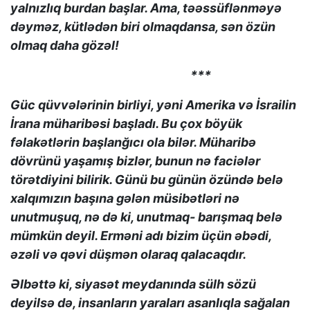
yalnızlıq burdan başlar. Ama, təəssüflənməyə
dəyməz, kütlədən biri olmaqdansa, sən özün
olmaq daha gözəl!
***
Güc qüvvələrinin birliyi, yəni Amerika və İsrailin
İrana müharibəsi başladı. Bu çox böyük
fəlakətlərin başlanğıcı ola bilər. Müharibə
dövrünü yaşamış bizlər, bunun nə faciələr
törətdiyini bilirik. Günü bu günün özündə belə
xalqımızın başına gələn müsibətləri nə
unutmuşuq, nə də ki, unutmaq- barışmaq belə
mümkün deyil. Erməni adı bizim üçün əbədi,
əzəli və qəvi düşmən olaraq qalacaqdır.
Əlbəttə ki, siyasət meydanında sülh sözü
deyilsə də, insanların yaraları asanlıqla sağalan