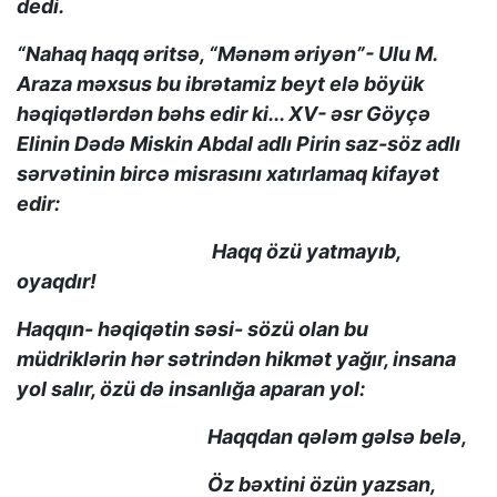
dedi.
“Nahaq haqq əritsə, “Mənəm əriyən”- Ulu M.
Araza məxsus bu ibrətamiz beyt elə böyük
həqiqətlərdən bəhs edir ki... XV- əsr Göyçə
Elinin Dədə Miskin Abdal adlı Pirin saz-söz adlı
sərvətinin bircə misrasını xatırlamaq kifayət
edir:
Haqq özü yatmayıb,
oyaqdır!
Haqqın- həqiqətin səsi- sözü olan bu
müdriklərin hər sətrindən hikmət yağır, insana
yol salır, özü də insanlığa aparan yol:
Haqqdan qələm gəlsə belə,
Öz bəxtini özün yazsan,