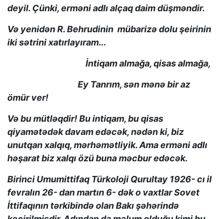
deyil. Çünki, erməni adlı alçaq daim düşməndir.
Və yenidən R. Behrudinin mübarizə dolu şeirinin
iki sətrini xatırlayıram...
İntiqam almağa, qisas almağa,
Ey Tanrım, sən mənə bir az
ömür ver!
Və bu mütləqdir! Bu intiqam, bu qisas
qiyamətədək davam edəcək, nədən ki, biz
unutqan xalqıq, mərhəmətliyik. Ama erməni adlı
həşarat biz xalqı özü buna məcbur edəcək.
Birinci Umumittifaq Türkoloji Qurultay 1926- cı il
fevralın 26- dan martın 6- dək o vaxtlar Sovet
İttifaqının tərkibində olan Bakı şəhərində
keçirilmişdir. Adından da məlum olduğu kimi bu