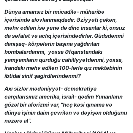
Dünya amansız bir mücadilə- müharibə
içərisində alovlanmaqdadır. Əziyyəti çəkən,
məhv edilən isə yenə də dinc insanlar ki, onsuz
da səfalət və aclıq içərisindədirlər. Qüdsdənmi
danışaq- körpələrin başına yağdırılan
bombalardanmı, yoxsa Əfqanstandakı
yamyamların qurduğu cahillyyətdənmi, yoxsa,
irandakı məhv edilən 100-lərlə qız məktəbinin
ibtidai sinif şagirdlərindənmi?
Axı sizlər mədəniyyət- demokratiya
carçılarısınız amerika, israil- qədim Yunanların
gözəl bir aforizmi var, “heç kəsi qınama və
dünya işinin daim çevrilən və dəyişən olduğunu
nəzərə al”.