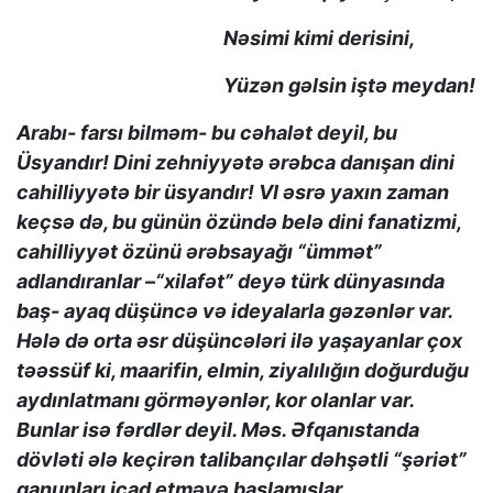
Nəsimi kimi derisini,
Yüzən gəlsin iştə meydan!
Arabı- farsı bilməm- bu cəhalət deyil, bu
Üsyandır! Dini zehniyyətə ərəbca danışan dini
cahilliyyətə bir üsyandır! VI əsrə yaxın zaman
keçsə də, bu günün özündə belə dini fanatizmi,
cahilliyyət özünü ərəbsayağı “ümmət”
adlandıranlar –“xilafət” deyə türk dünyasında
baş- ayaq düşüncə və ideyalarla gəzənlər var.
Hələ də orta əsr düşüncələri ilə yaşayanlar çox
təəssüf ki, maarifin, elmin, ziyalılığın doğurduğu
aydınlatmanı görməyənlər, kor olanlar var.
Bunlar isə fərdlər deyil. Məs. Əfqanıstanda
dövləti ələ keçirən talibançılar dəhşətli “şəriət”
qanunları icad etməyə başlamışlar.