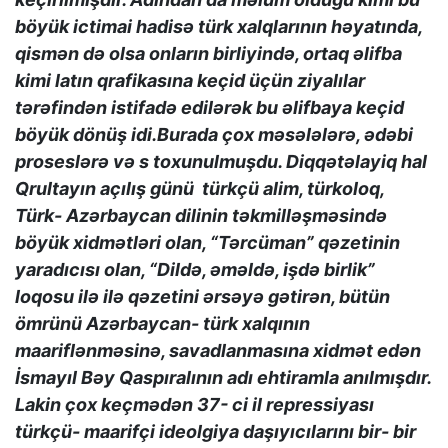
böyük ictimai hadisə türk xalqlarının həyatında,
qismən də olsa onların birliyində, ortaq əlifba
kimi latın qrafikasına keçid üçün ziyalılar
tərəfindən istifadə edilərək bu əlifbaya keçid
böyük dönüş idi.Burada çox məsələlərə, ədəbi
proseslərə və s toxunulmuşdu. Diqqətəlayiq hal
Qrultayın açılış günü türkçü alim, türkoloq,
Türk- Azərbaycan dilinin təkmilləşməsində
böyük xidmətləri olan, “Tərcüman” qəzetinin
yaradıcısı olan, “Dildə, əməldə, işdə birlik”
loqosu ilə ilə qəzetini ərsəyə gətirən, bütün
ömrünü Azərbaycan- türk xalqının
maariflənməsinə, savadlanmasına xidmət edən
İsmayıl Bəy Qaspıralının adı ehtiramla anılmışdır.
Lakin çox keçmədən 37- ci il repressiyası
türkçü- maarifçi ideolgiya daşıyıcılarını bir- bir