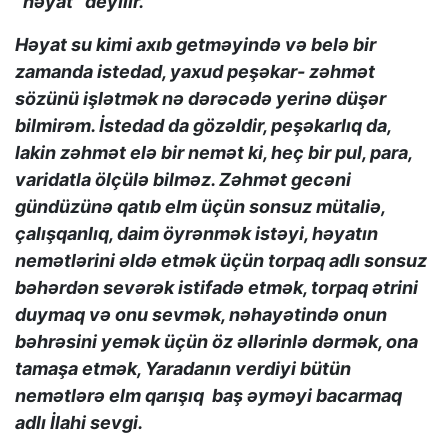
“həyat” deyilir.
Həyat su kimi axıb getməyində və belə bir
zamanda istedad, yaxud peşəkar- zəhmət
sözünü işlətmək nə dərəcədə yerinə düşər
bilmirəm. İstedad da gözəldir, peşəkarlıq da,
lakin zəhmət elə bir nemət ki, heç bir pul, para,
varidatla ölçülə bilməz. Zəhmət gecəni
gündüzünə qatıb elm üçün sonsuz mütaliə,
çalışqanlıq, daim öyrənmək istəyi, həyatın
nemətlərini əldə etmək üçün torpaq adlı sonsuz
bəhərdən sevərək istifadə etmək, torpaq ətrini
duymaq və onu sevmək, nəhayətində onun
bəhrəsini yemək üçün öz əllərinlə dərmək, ona
tamaşa etmək, Yaradanın verdiyi bütün
nemətlərə elm qarışıq baş əyməyi bacarmaq
adlı İlahi sevgi.