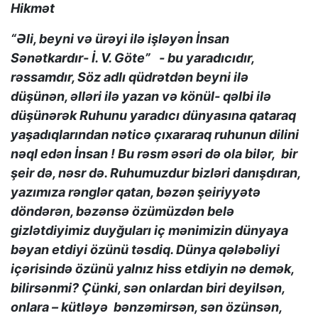
Hikmət
“Əli, beyni və ürəyi ilə işləyən İnsan
Sənətkardır- İ. V. Göte” - bu yaradıcıdır,
rəssamdır, Söz adlı qüdrətdən beyni ilə
düşünən, əlləri ilə yazan və könül- qəlbi ilə
düşünərək Ruhunu yaradıcı dünyasına qataraq
yaşadıqlarından nəticə çıxararaq ruhunun dilini
nəql edən İnsan ! Bu rəsm əsəri də ola bilər, bir
şeir də, nəsr də. Ruhumuzdur bizləri danışdıran,
yazımıza rənglər qatan, bəzən şeiriyyətə
döndərən, bəzənsə özümüzdən belə
gizlətdiyimiz duyğuları iç mənimizin dünyaya
bəyan etdiyi özünü təsdiq. Dünya qələbəliyi
içərisində özünü yalnız hiss etdiyin nə demək,
bilirsənmi? Çünki, sən onlardan biri deyilsən,
onlara – kütləyə bənzəmirsən, sən özünsən,