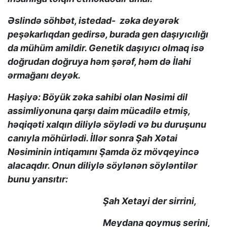
Əslində söhbət, istedad- zəka deyərək
peşəkarlıqdan gedirsə, burada gen daşıyıcılığı
da mühüm amildir. Genetik daşıyıcı olmaq isə
doğrudan doğruya həm şərəf, həm də İlahi
ərmağanı deyək.
Haşiyə: Böyük zəka sahibi olan Nəsimi dil
assimliyonuna qarşı daim mücadilə etmiş,
həqiqəti xalqın diliylə söylədi və bu duruşunu
canıyla möhürlədi. İllər sonra Şah Xətai
Nəsiminin intiqamını Şamda öz mövqeyincə
alacaqdır. Onun diliylə söylənən söyləntilər
bunu yansıtır:
Şah Xetayi der sirrini,
Meydana qoymuş serini,