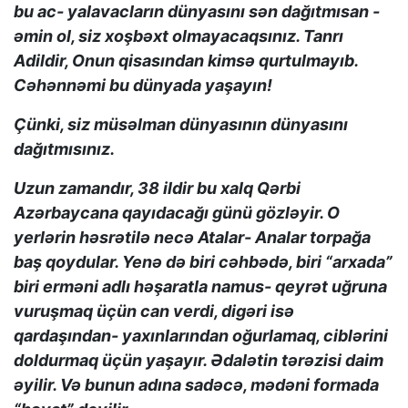
bu ac- yalavacların dünyasını sən dağıtmısan -
əmin ol, siz xoşbəxt olmayacaqsınız. Tanrı
Adildir, Onun qisasından kimsə qurtulmayıb.
Cəhənnəmi bu dünyada yaşayın!
Çünki, siz müsəlman dünyasının dünyasını
dağıtmısınız.
Uzun zamandır, 38 ildir bu xalq Qərbi
Azərbaycana qayıdacağı günü gözləyir. O
yerlərin həsrətilə necə Atalar- Analar torpağa
baş qoydular. Yenə də biri cəhbədə, biri “arxada”
biri erməni adlı həşaratla namus- qeyrət uğruna
vuruşmaq üçün can verdi, digəri isə
qardaşından- yaxınlarından oğurlamaq, ciblərini
doldurmaq üçün yaşayır. Ədalətin tərəzisi daim
əyilir. Və bunun adına sadəcə, mədəni formada