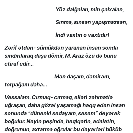
Yüz dalğalan, min çalxalan,
Sınma, sınsan yapışmazsan,
İndi vaxtın o vaxtıdır!
Zərif ətdən- sümükdən yaranan insan sonda
sındırılaraq daşa dönür, M. Araz özü də bunu
etiraf edir...
Mən daşam, dəmirəm,
torpağam daha...
Vəssalam. Cırmaq- cırmaq, əlləri zəhmətlə
uğraşan, daha gözəl yaşamağı həqq edən insan
sonunda “dünənki sədayam, səsəm” deyərək
boğulur. Nəyin peşində, həqiqətin, ədalətin,
doğrunun, axtarma oğrular bu dəyərləri büküb