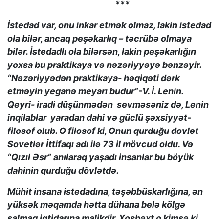
***
İstedad var, onu inkar etmək olmaz, lakin istedad
ola bilər, ancaq peşəkarlıq – təcrübə olmaya
bilər. İstedadlı ola bilərsən, lakin peşəkarlığın
yoxsa bu praktikaya və nəzəriyyəyə bənzəyir.
“Nəzəriyyədən praktikaya- həqiqəti dərk
etməyin yeganə meyarı budur”-V. İ. Lenin.
Qeyri- iradi düşünmədən sevməsəniz də, Lenin
inqilablar yaradan dahi və güclü şəxsiyyət-
filosof olub. O filosof ki, Onun qurduğu dovlət
Sovetlər İttifaqı adı ilə 73 il mövcud oldu. Və
“Qızıl Əsr” anılaraq yaşadı insanlar bu böyük
dahinin qurduğu dövlətdə.
Mühit insana istedadına, təşəbbüskarlığına, ən
yüksək məqamda hətta dühana belə kölgə
salmaq iqtidarına malikdir. Xoşbəxt o kimsə ki,