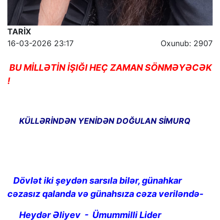
TARİX
16-03-2026 23:17
Oxunub: 2907
BU MİLLƏTİN İŞIĞI HEÇ ZAMAN SÖNMƏYƏCƏK
!
KÜLLƏRİNDƏN YENİDƏN DOĞULAN SİMURQ
Dövlət iki şeydən sarsıla bilər, günahkar
cəzasız qalanda və günahsıza cəza veriləndə-
Heydər Əliyev - Ümummilli Lider