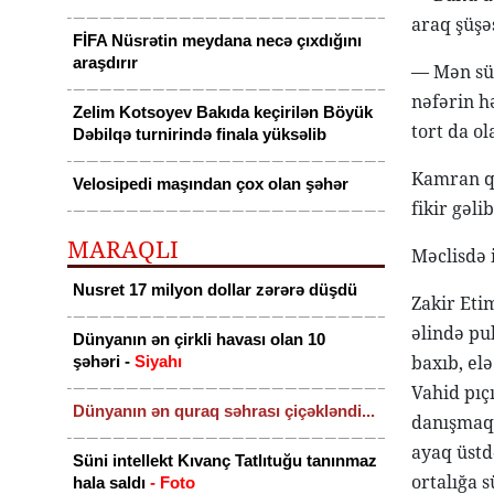
araq şüşə
FİFA Nüsrətin meydana necə çıxdığını
araşdırır
— Mən süz
nəfərin hə
Zelim Kotsoyev Bakıda keçirilən Böyük
tort da o
Dəbilqə turnirində finala yüksəlib
Kamran qə
Velosipedi maşından çox olan şəhər
fikir gəli
MARAQLI
Məclisdə 
Nusret 17 milyon dollar zərərə düşdü
Zakir Eti
əlində pul
Dünyanın ən çirkli havası olan 10
baxıb, elə
şəhəri -
Siyahı
Vahid pıç
Dünyanın ən quraq səhrası çiçəkləndi...
danışmaq 
ayaq üstd
Süni intellekt Kıvanç Tatlıtuğu tanınmaz
ortalığa 
hala saldı
- Foto