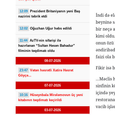
12:09
Prezident Britaniyanın yeni Baş
İndi də e
nazirini təbrik etdi
beyninə sa
bir neçə 
12:02
Oğuzhan Uğur həbs edildi
kimi oldu
11:44
AzTV-nin sifarişi ilə
onun özü 
hazırlanan “Sultan Həsən Bahadur”
əndiribadi
filminin təqdimatı oldu
faizi ola
08-07-2026
Fikir isə
23:47
Vətən həsrətli Xatirə Həsrət
Göyçə...
…Məclis h
sinfinin k
07-07-2026
içində yey
10:16
Hüseynbala Mirələmovun üç yeni
restorana
kitabının təqdimatı keçirildi
vacib işl
03-07-2026