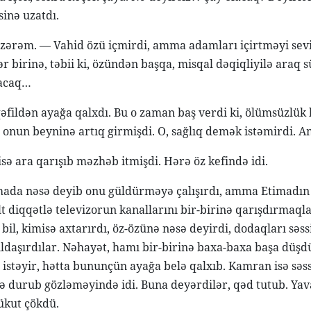
sinə uzatdı.
ərəm. — Vahid özü içmirdi, amma adamları içirtməyi sevird
r birinə, təbii ki, özündən başqa, misqal dəqiqliyilə araq 
lacaq…
fildən ayağa qalxdı. Bu o zaman baş verdi ki, ölümsüzlü
b onun beyninə artıq girmişdi. O, sağlıq demək istəmirdi. A
isə ara qarışıb məzhəb itmişdi. Hərə öz kefində idi.
mada nəsə deyib onu güldürməyə çalışırdı, amma Etimadın
t diqqətlə televizorun kanallarını bir-birinə qarışdırmaqla
 bil, kimisə axtarırdı, öz-özünə nəsə deyirdi, dodaqları səs
ıldaşırdılar. Nəhayət, hamı bir-birinə baxa-baxa başa düşd
istəyir, hətta bununçün ayağa belə qalxıb. Kamran isə səssi
ə durub gözləməyində idi. Buna deyərdilər, qəd tutub. Yava
sükut çökdü.