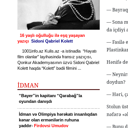
— Bayraq 
— Sona mü
da içdiyi
16 yaşlı oğulluğu ilə eşq yaşayan
yazıçı
Sidoni Qabriel Kolett
— Fasilə 
Plastinka
1001info.az Kulis.az -a istinadla “Həyatı
film olanlar” layihəsində fransız yazıçısı,
Hənifə dem
Qonkur Akademyasının üzvü Sidoni Qabriel
Kolett haqda “Kolett” bədii filmini ...
— Neynirs
doydun?
İDMAN
— Həri, ç
“Bayer”in kapitanı “Qarabağ”la
oyundan danışdı
Stolun üs
nəfərə «əl
İdman və Olimpiya hərəkatı insanlıqdan
kənar olan ermənilərin ruhuna
yaddır-
Firdovsi Umudov
— Bunu da