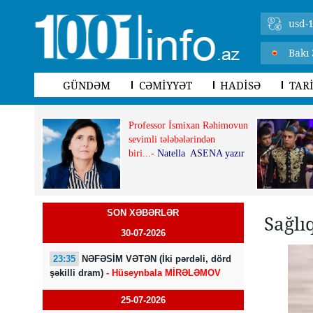
usd-1
Bakı 
GÜNDƏM
CƏMİYYƏT
HADİSƏ
TAR
Professor İsmixan Rəhimovun
sevimli tələbələrindən
biri...-
Natella ASENA yazır
SON XƏBƏRLƏR
Sağlı
30-07-2026
23:35
NƏFƏSİM VƏTƏN (İki pərdəli, dörd
şəkilli dram)
- Hüseynbala MİRƏLƏMOV
25-07-2026