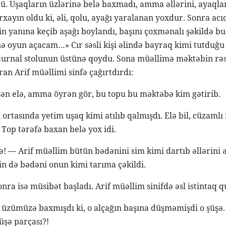
ü. Uşaqların üzlərinə belə baxmadı, amma əllərini, ayaqlar
rxayın oldu ki, əli, qolu, ayağı yaralanan yoxdur. Sonra acıql
n yanına keçib aşağı boylandı, başını çoxmənalı şəkildə bul
nə oyun açacam…» Cır səsli kişi əlində bayraq kimi tutduğu 
 jurnal stolunun üstünə qoydu. Sona müəllimə məktəbin rəs
ran Arif müəllimi sinfə çağırtdırdı:
n elə, amma öyrən gör, bu topu bu məktəbə kim gətirib.
 ortasında yetim uşaq kimi atılıb qalmışdı. Elə bil, cüzaml
 Top tərəfə baxan belə yox idi.
ə! — Arif müəllim bütün bədənini sim kimi dartıb əllərini ə
nin də bədəni onun kimi tarıma çəkildi.
nra isə müsibət başladı. Arif müəllim sinifdə əsl istintaq q
üzümüzə baxmışdı ki, o alçağın başına düşməmişdi o şüşə. 
üşə parçası?!