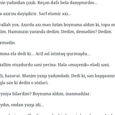
nin yadından çıxıb. Keçən dəfə belə danışmırdın…
ə axırını dəyişdirir. Sərf eləmir axı…
vallah yox. Axırda axı mən özüm boynuma aldım ki, topu 
im. Hamınızın yanında dedim. Dedim, demədim? Dedim.
emədin.
mma elə dedi ki… Arif əsl istintaq qurmuşdu…
əllim otuzdurdu səni yerinə. Hələ «muçenik» elədi səni.
əli, həzərat. Mənim yaxşı yadımdadı. Dedi ki, sən başqasını
qla sən ki dedin o sözləri.
yniyə bilərdim? Boynuma aldım, inanmadılar.
dın, ondan yaxşı idi…