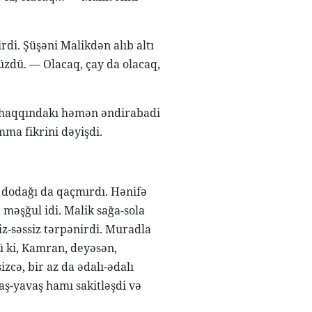
i. Şüşəni Malikdən alıb altı
süzdü. — Olacaq, çay da olacaq,
k haqqındakı həmən əndirabadi
mma fikrini dəyişdi.
 dodağı da qaçmırdı. Hənifə
 məşğul idi. Malik sağa-sola
siz-səssiz tərpənirdi. Muradla
ü ki, Kamran, deyəsən,
zcə, bir az da ədalı-ədalı
ş-yavaş hamı sakitləşdi və