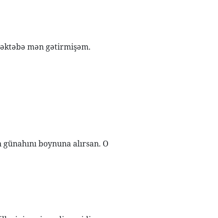
məktəbə mən gətirmişəm.
n günahını boynuna alırsan. O