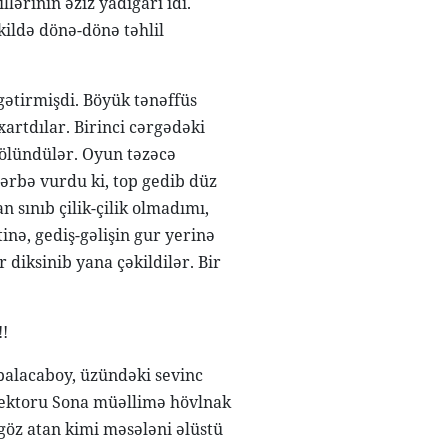
lərinin əziz yadigarı idi.
kildə dönə-dönə təhlil
gətirmişdi. Böyük tənəffüs
xartdılar. Birinci cərgədəki
bölündülər. Oyun təzəcə
zərbə vurdu ki, top gedib düz
 sınıb çilik-çilik olmadımı,
nə, gediş-gəlişin gur yerinə
diksinib yana çəkildilər. Bir
!
 balacaboy, üzündəki sevinc
irektoru Sona müəllimə hövlnak
 göz atan kimi məsələni əlüstü