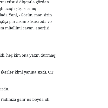
ını xüsusi diqqətlə gözdən
ı-acıqlı şüşəsi sınıq
adı. Yəni, «Görün, mən sizin
şüşə parçasını xüsusi əda və
m müəllimi cavan, enerjisi
ı idi, heç kim ona yaxın durmaq
skərlər kimi yanına sıxdı. Cır
urdu.
Yadınıza gəlir nə boyda idi