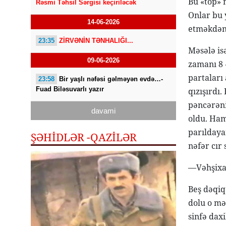
Bu «top» m
Rəsmi Təhsil Sərgisi keçiriləcək
Onlar bu y
14-06-2026
etməkdən
23:35
ZİRVƏNİN TƏNHALIĞI...
Məsələ is
09-06-2026
zamanı 8 «
partaları
23:58
Bir yaşlı nəfəsi gəlməyən evdə…-
Fuad Biləsuvarlı yazır
qızışırdı
pəncərəni
davami
oldu. Ham
parıldaya
ŞƏHİDLƏR -QAZILƏR
nəfər cır 
—Vəhşixan
Beş dəqiq
dolu o mə
sinfə dax