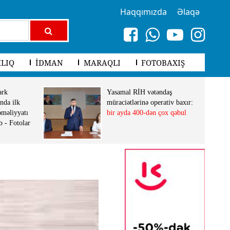
Haqqımızda
Əlaqə
LIQ
İDMAN
MARAQLI
FOTOBAXIŞ
ark
Yasamal RİH vətəndaş
nda ilk
müraciətlərinə operativ baxır:
əməliyyatı
bir ayda 400-dən çox qəbul
b - Fotolar