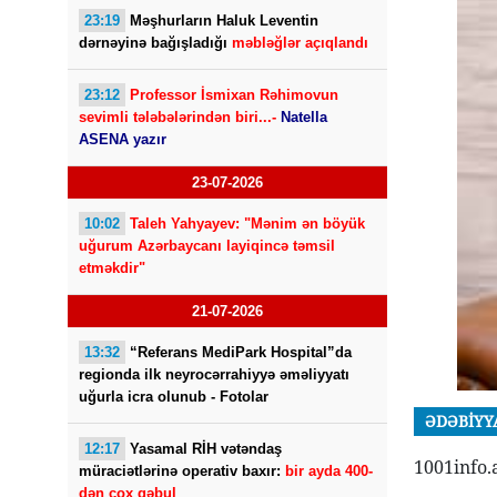
23:19
Məşhurların Haluk Leventin
dərnəyinə bağışladığı
məbləğlər açıqlandı
23:12
Professor İsmixan Rəhimovun
sevimli tələbələrindən biri...-
Natella
ASENA yazır
23-07-2026
10:02
Taleh Yahyayev: "Mənim ən böyük
uğurum Azərbaycanı layiqincə təmsil
etməkdir"
21-07-2026
13:32
“Referans MediPark Hospital”da
regionda ilk neyrocərrahiyyə əməliyyatı
uğurla icra olunub - Fotolar
ƏDƏBİYY
12:17
Yasamal RİH vətəndaş
1001info.
müraciətlərinə operativ baxır:
bir ayda 400-
dən çox qəbul