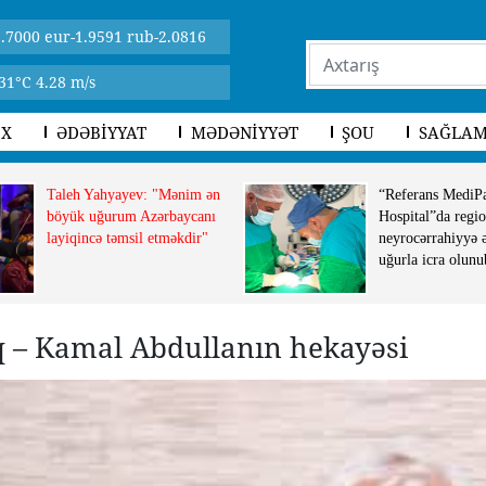
.7000 eur-1.9591 rub-2.0816
31°C 4.28 m/s
İX
ƏDƏBİYYAT
MƏDƏNİYYƏT
ŞOU
SAĞLAM
Taleh Yahyayev: "Mənim ən
“Referans MediP
böyük uğurum Azərbaycanı
Hospital”da regio
layiqincə təmsil etməkdir"
neyrocərrahiyyə 
uğurla icra olunu
q – Kamal Abdullanın hekayəsi