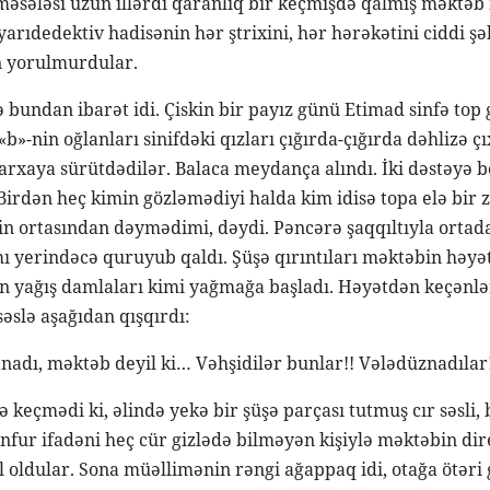
əsələsi uzun illərdi qaranlıq bir keçmişdə qalmış məktəb il
arıdedektiv hadisənin hər ştrixini, hər hərəkətini ciddi şə
 yorulmurdular.
ə bundan ibarət idi. Çiskin bir payız günü Etimad sinfə top 
b»-nin oğlanları sinifdəki qızları çığırda-çığırda dəhlizə çı
 arxaya sürütdədilər. Balaca meydança alındı. İki dəstəyə 
. Birdən heç kimin gözləmədiyi halda kim idisə topa elə bir 
n ortasından dəymədimi, dəydi. Pəncərə şaqqıltıyla ortadan
ı yerindəcə quruyub qaldı. Şüşə qırıntıları məktəbin həyəti
n yağış damlaları kimi yağmağa başladı. Həyətdən keçənlər 
səslə aşağıdan qışqırdı:
adı, məktəb deyil ki… Vəhşidilər bunlar!! Vələdüznadılar!
ə keçmədi ki, əlində yekə bir şüşə parçası tutmuş cır səsli,
nfur ifadəni heç cür gizlədə bilməyən kişiylə məktəbin d
il oldular. Sona müəllimənin rəngi ağappaq idi, otağa ötəri