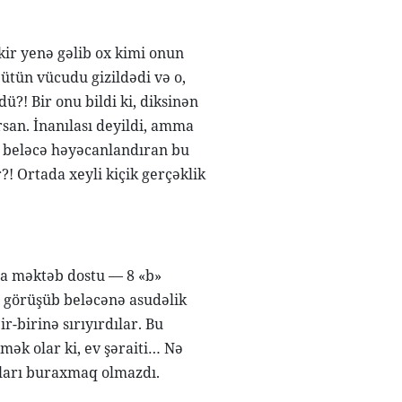
kir yenə gəlib ox kimi onun
bütün vücudu gizildədi və o,
ü?! Bir onu bildi ki, diksinən
rsan. İnanılası deyildi, amma
u beləcə həyəcanlandıran bu
?! Ortada xeyli kiçik gerçəklik
ta məktəb dostu — 8 «b»
əfə görüşüb beləcənə asudəlik
ir-birinə sırıyırdılar. Bu
mək olar ki, ev şəraiti… Nə
onları buraxmaq olmazdı.