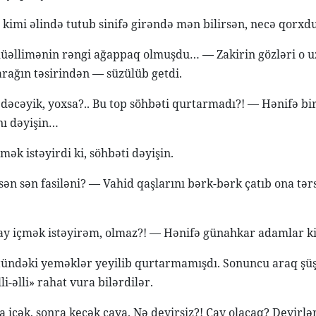
kimi əlində tutub sinifə girəndə mən bilirsən, necə qorx
əllimənin rəngi ağappaq olmuşdu… — Zakirin gözləri o uz
 arağın təsirindən — süzülüb getdi.
edəcəyik, yoxsa?.. Bu top söhbəti qurtarmadı?! — Hənifə bi
nı dəyişin…
ək istəyirdi ki, söhbəti dəyişin.
ən sən fasiləni? — Vahid qaşlarını bərk-bərk çatıb ona tərs
ay içmək istəyirəm, olmaz?! — Hənifə günahkar adamlar ki
tündəki yeməklər yeyilib qurtarmamışdı. Sonuncu araq şüşəs
li-əlli» rahat vura bilərdilər.
 içək, sonra keçək çaya. Nə deyirsiz?! Çay olacaq? Deyirlər