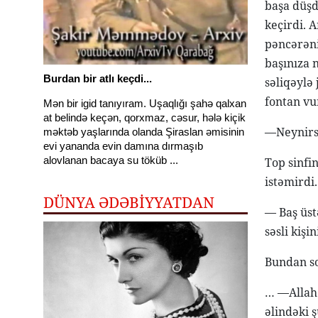
başa düşd
keçirdi. A
pəncərəni
başınıza 
Burdan bir atlı keçdi...
səliqəylə
fontan vu
Mən bir igid tanıyıram. Uşaqlığı şahə qalxan
at belində keçən, qorxmaz, cəsur, hələ kiçik
—Neynirsə
məktəb yaşlarında olanda Şiraslan əmisinin
evi yananda evin damına dırmaşıb
alovlanan bacaya su töküb ...
Top sinfin
istəmirdi.
DÜNYA ƏDƏBİYYATDAN
— Baş üst
səsli kişi
Bundan so
… —Allah 
əlindəki ş