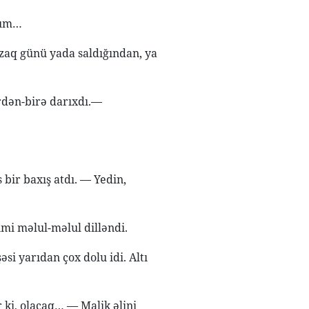
dum…
aq günü yada saldığından, ya
rdən-birə darıxdı.—
 bir baxış atdı. — Yedin,
mi məlul-məlul dilləndi.
i yarıdan çox dolu idi. Altı
 ki, olacaq… — Malik əlini