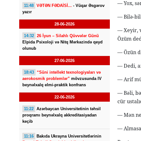
— Yox, sə
11:48
VƏTƏN FƏDAİSİ...
- Vüqar Əsgərov
yazır
— Bilə-bil
28-06-2026
— Xeyir, 
14:32
26 İyun – Silahlı Qüvvələr Günü
Özüm ded
Elpida Psixoloji və Nitq Mərkəzində qeyd
olunub
— Özün d
27-06-2026
— Dedi, a
18:43
“Süni intellekt texnologiyaları və
— Arif mü
aerokosmik problemlər”
mövzusunda IV
beynəlxalq elmi-praktik konfrans
— Bəli, b
22-06-2026
cür ustalı
11:22
Azərbaycan Universitetinin təhsil
— Mən ne
proqramı beynəlxalq akkreditasiyadan
keçib
— Almasay
11:16
Bakıda Ukrayna Universitetlərinin