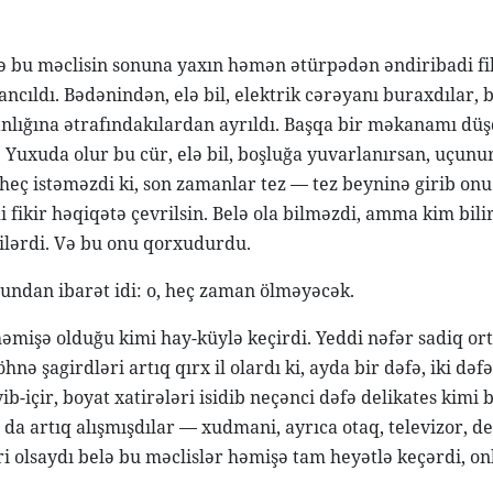
lə bu məclisin sonuna yaxın həmən ətürpədən əndiribadi fi
ncıldı. Bədənindən, elə bil, elektrik cərəyanı buraxdılar, 
anlığına ətrafındakılardan ayrıldı. Başqa bir məkanamı düşd
. Yuxuda olur bu cür, elə bil, boşluğa yuvarlanırsan, uçunu
heç istəməzdi ki, son zamanlar tez — tez beyninə girib on
 fikir həqiqətə çevrilsin. Belə ola bilməzdi, amma kim bilir
 bilərdi. Və bu onu qorxudurdu.
 bundan ibarət idi: o, heç zaman ölməyəcək.
əmişə olduğu kimi hay-küylə keçirdi. Yeddi nəfər sadiq or
öhnə şagirdləri artıq qırx il olardı ki, ayda bir dəfə, iki d
ib-içir, boyat xatirələri isidib neçənci dəfə delikates kimi b
 da artıq alışmışdılar — xudmani, ayrıca otaq, televizor, de
əri olsaydı belə bu məclislər həmişə tam heyətlə keçərdi, 